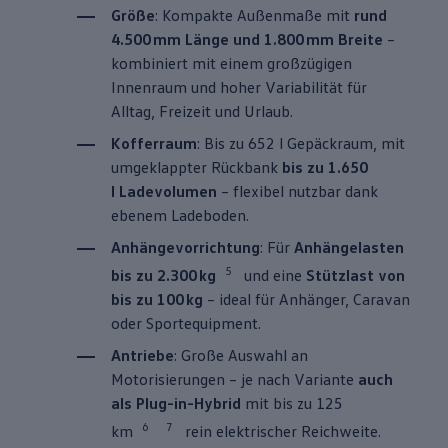
Größe
: Kompakte Außenmaße mit
rund
4.500 mm Länge und 1.800 mm Breite
–
kombiniert mit einem großzügigen
Innenraum und hoher Variabilität für
Alltag, Freizeit und Urlaub.
Kofferraum
: Bis zu 652 l Gepäckraum, mit
umgeklappter Rückbank
bis zu 1.650
l Ladevolumen
– flexibel nutzbar dank
ebenem Ladeboden.
Anhängevorrichtung
: Für
Anhängelasten
5
bis zu 2.300 kg
und eine
Stützlast von
bis zu 100 kg
– ideal für Anhänger, Caravan
oder Sportequipment.
Antriebe
: Große Auswahl an
Motorisierungen – je nach Variante
auch
als Plug-in-Hybrid
mit bis zu 125
6
7
km
rein elektrischer Reichweite.