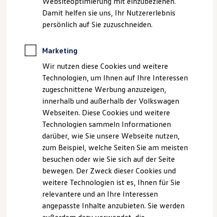
Websiteoptimierung mit einzubeziehen.
Behörden
Damit helfen sie uns, Ihr Nutzererlebnis
Direktkunden
persönlich auf Sie zuzuschneiden.
, 1 von 4
, 2 von 4
, 3 von 4
, 4 von 4
Sonderfahrzeuge
Anpfiff zum Gewinn
Elektromobilität
Marketing
Elektroautos
ID. Tutorials
Im
Tiguan
werden Sie unterwegs gut informiert, zielsicher
Wir nutzen diese Cookies und weitere
Elektrofahrzeugkonzepte
navigiert und bestens unterhalten.
Technologien, um Ihnen auf Ihre Interessen
ID. EVERY1
Reichweite
zugeschnittene Werbung anzuzeigen,
Infotainmentsystem
Reichweite der ID. Modelle
innerhalb und außerhalb der Volkswagen
Reichweite im Winter
Webseiten. Diese Cookies und weitere
Rekuperation
Das
Infotainmentsystem
bietet Ihnen mit Lautsprechern
Laden
Technologien sammeln Informationen
vorne und hinten ein verbessertes Klangerlebnis und lässt
Laden unterwegs
darüber, wie Sie unsere Webseite nutzen,
sich um nützliche Funktionen wie
z. B.
Navigation
Laden Zuhause
zum Beispiel, welche Seiten Sie am meisten
Ladestationen finden
erweitern.
Ladezeitensimulator
besuchen oder wie Sie sich auf der Seite
Verbinden Sie Ihr Handy kabellos via
Bluetooth
, streamen
Batterie
bewegen. Der Zweck dieser Cookies und
Sie Ihre Lieblings-Podcasts und -Playlists aus dem Internet
Sicherheit
weitere Technologien ist es, Ihnen für Sie
Garantie und Lebensdauer
und genießen Sie digitale
n DAB+ Empfang
.
Nachhaltigkeit
relevantere und an Ihre Interessen
Über die
USB-C-Schnittstellen
mit bis zu 45 W
Technologie
angepasste Inhalte anzubieten. Sie werden
Ladeleistung können Sie sogar Ihren Laptop aufladen.
Kosten und Kauf