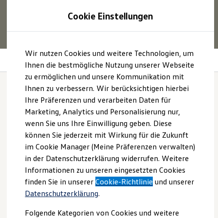
1
Profitieren Sie von bis zu
6.000 €
Cookie Einstellungen
E‑Auto‑Förderung für neue
Volkswagen
ID. oder
Hybridmodelle.
Zum
Zum
Mehr zur
E‑Auto
-Förderung
Wir nutzen Cookies und weitere Technologien, um
Hauptinhalt
Footer
Infotainment
springen
springen
Ihnen die bestmögliche Nutzung unserer Webseite
zu ermöglichen und unsere Kommunikation mit
Modelle und Konfigurator
Konfigurator
Ihnen zu verbessern. Wir berücksichtigen hierbei
Modelle vergleichen
Ihre Präferenzen und verarbeiten Daten für
Konfiguration laden
Das Ziel im Blick. Den
Marketing, Analytics und Personalisierung nur,
Autosuche
Elektroautos
wenn Sie uns Ihre Einwilligung geben. Diese
Sound im Ohr.
ENERGY Sondermodelle
können Sie jederzeit mit Wirkung für die Zukunft
Nutzfahrzeuge
im Cookie Manager (Meine Präferenzen verwalten)
SUV und CUV
Familienautos
in der Datenschutzerklärung widerrufen. Weitere
Kombis
Informationen zu unseren eingesetzten Cookies
Kompaktwagen
finden Sie in unserer
Cookie-Richtlinie
und unserer
Sportwagen
Schnell verfügbare Fahrzeuge
Datenschutzerklärung
.
Angebote und Produkte
Aktuelle Angebote
Folgende Kategorien von Cookies und weitere
E-Auto-Förderung