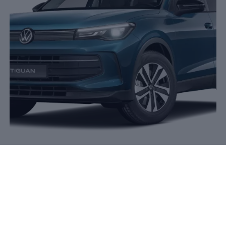
Der
Tiguan
ENERGY
Maximaler Preisvorteil von bis zu
2.500 €
15
15.
Maximaler Preisvorteil gegenüber der unverbindlichen