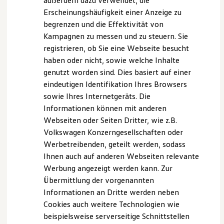
außerdem dazu verwendet, die
Verbrauchskosten
Ausgewählte Handy-Apps können Sie ganz einfach über
Kaufoptionen
Erscheinungshäufigkeit einer Anzeige zu
1
App‑Connect
mit dem 32,7 cm (12,9 Zoll)
großen
E-Auto-Förderung
begrenzen und die Effektivität von
Software und Konnektivität
Touchscreen
bedienen.
Kampagnen zu messen und zu steuern. Sie
Die ID. Software 6
ID. Software Versionen und Updates
registrieren, ob Sie eine Webseite besucht
Infotainment-Paket „Discover“
Digitale Extras
haben oder nicht, sowie welche Inhalte
Schnittstellen zu Ihrem ID.
genutzt worden sind. Dies basiert auf einer
Hybridautos
Mit dem optionalen
Infotainment-Paket „Discover“
Marke und Erlebnis
eindeutigen Identifikation Ihres Browsers
können Sie einsteigen und direkt die Navigation nutzen –
Volkswagen R und R Experience
sowie Ihres Internetgeräts. Die
ohne Umwege. Lautsprecher vorne und hinten bieten Ihnen
R-Modelle
Informationen können mit anderen
R Experience
ein verbessertes Klangerlebnis.
Driving Experience
Webseiten oder Seiten Dritter, wie z.B.
Verbinden Sie Ihr Handy kabellos via
Bluetooth
, streamen
Volkswagen entdecken
Volkswagen Konzerngesellschaften oder
Sie Ihre Lieblings-Podcasts und -Playlists aus dem Internet
Werkbesichtigung
Werbetreibenden, geteilt werden, sodass
Factory visit
und genießen Sie digitalen
DAB+ Empfang
.
Lifestyle Shop
Ihnen auch auf anderen Webseiten relevante
Über die
USB-C-Schnittstellen
mit bis zu 45 W
T-Roc Kollektion
Werbung angezeigt werden kann. Zur
Ladeleistung können Sie sogar Ihren Laptop aufladen.
Golf Kollektion
Übermittlung der vorgenannten
ID. Kollektion
Über den 32,7 cm (12,9 Zoll)
großen Touchscreen
können
Volkswagen Kollektion
Informationen an Dritte werden neben
Sie ausgewählte Handy-Apps ganz einfach über
R-Kollektion
Cookies auch weitere Technologien wie
1
GTI Kollektion
App‑Connect
bedienen und die digitalen Dienste von
beispielsweise serverseitige Schnittstellen
Fußball Drop
2
VW
Connect
Plus
nutzen.