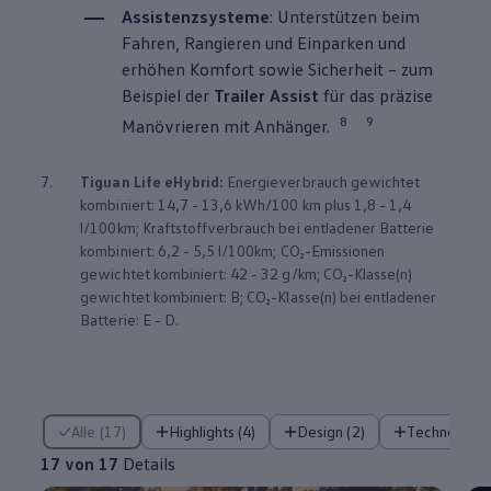
Assistenzsysteme
: Unterstützen beim
Fahren, Rangieren und Einparken und
erhöhen Komfort sowie Sicherheit – zum
Beispiel der
Trailer Assist
für das präzise
8
9
Manövrieren mit Anhänger.
7.
Tiguan
Life eHybrid:
Energieverbrauch gewichtet
kombiniert: 14,7 - 13,6 kWh/100 km plus 1,8 - 1,4
l/100km; Kraftstoffverbrauch bei entladener Batterie
kombiniert: 6,2 - 5,5 l/100km; CO₂-Emissionen
gewichtet kombiniert: 42 - 32 g/km; CO₂-Klasse(n)
gewichtet kombiniert: B; CO₂-Klasse(n) bei entladener
Batterie: E - D.
17 von 17 Details
Alle (17)
Highlights (4)
Design (2)
Technologie 
17 von 17
Details