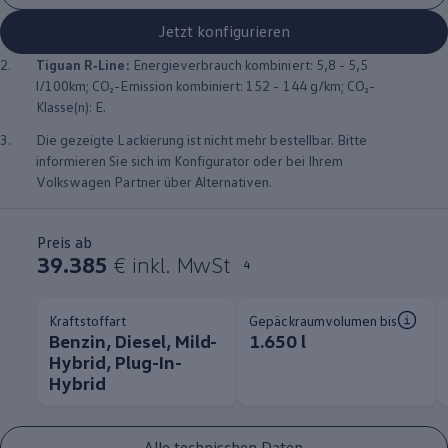
Jetzt konfigurieren
2.
Tiguan
R‑Line
:
Energieverbrauch kombiniert: 5,8 - 5,5
l/100km; CO₂-Emission kombiniert: 152 - 144 g/km; CO₂-
Klasse(n): E.
3.
Die gezeigte Lackierung ist nicht mehr bestellbar. Bitte
informieren Sie sich im Konfigurator oder bei Ihrem
Volkswagen
Partner über Alternativen.
Preis ab
39.385
€ inkl. MwSt
4
Kraftstoffart
Gepäckraumvolumen bis
Benzin, Diesel, Mild-
1.650 l
Hybrid, Plug-In-
Hybrid
Alle technischen Daten