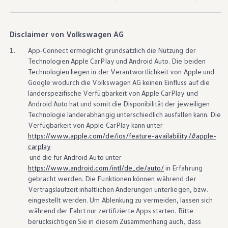
Über Ihr Auto
Vorgängermodelle
Kundeninformationen
Volkswagen Kundenbetreuung
Disclaimer von Volkswagen AG
Warn- und Kontrollleuchten
Assistenzsysteme
1.
App‑Connect
ermöglicht grundsätzlich die Nutzung der
Digitale Betriebsanleitung
Technologien Apple
CarPlay
und
Android
Auto. Die beiden
Live Beratung
Technologien liegen in der Verantwortlichkeit von Apple und
Magazin
Google wodurch die
Volkswagen
AG keinen Einfluss auf die
Lifestyle
länderspezifische Verfügbarkeit von Apple
CarPlay
und
Transport
Familie
Android
Auto hat und somit die Disponibilität der jeweiligen
Elektromobilität
Technologie länderabhängig unterschiedlich ausfallen kann. Die
Volkswagen R
Verfügbarkeit von Apple
CarPlay
kann unter
Pannen- und Unfallhilfe
https://www.apple.com/de/ios/feature-availability/#apple-
Volkswagen Kundenbetreuung
carplay
und die für
Android
Auto unter
https://www.android.com/intl/de_de/auto/
in Erfahrung
gebracht werden. Die Funktionen können während der
Vertragslaufzeit inhaltlichen Änderungen unterliegen, bzw.
eingestellt werden. Um Ablenkung zu vermeiden, lassen sich
während der Fahrt nur zertifizierte Apps starten. Bitte
berücksichtigen Sie in diesem Zusammenhang auch, dass