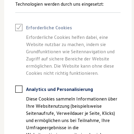
Technologien werden durch uns eingesetzt:
Volkswagen Marktplatz
Die ENERGY Sondermodelle
Junge Gebrauchtwagen und Gebrauchtwagen
Volkswagen Zertifizierte Gebrauchtwagen
Elektromobilität bei Gebrauchtwagen
Erforderliche Cookies
Zubehör- und Serviceangebote
Saisonangebote
Erforderliche Cookies helfen dabei, eine
Reifenpakete
Website nutzbar zu machen, indem sie
Leasing
Grundfunktionen wie Seitennavigation und
Leasing-Angebote
Gebrauchtwagen Leasing
Zugriff auf sichere Bereiche der Website
Junge Gebrauchtwagen-Leasing
ermöglichen. Die Website kann ohne diese
Elektroauto Leasing
Cookies nicht richtig funktionieren.
Kleinwagen-Leasing
Leasing ohne Anzahlung
Finanzierung
Analytics und Personalisierung
Autokredit mit Schlussrate
Versicherungen und Garantien
Diese Cookies sammeln Informationen über
Kfz-Versicherung
Ihre Websitenutzung (beispielsweise
Restschuldversicherungen
Garantien
Seitenaufrufe, Verweildauer je Seite, Klicks)
Wartungsverträge
und ermöglichen uns bei Teilnahme, Ihre
Geschäftskunden
Umfrageergebnisse in die
Professional Class bei Volkswagen
Großkunden