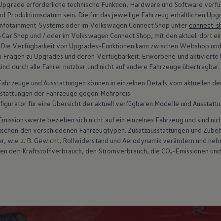
Upgrade
erforderliche technische Funktion, Hardware und Software verfü
nd Produktionsdatum sein. Die für das jeweilige Fahrzeug erhältlichen Up
Infotainment-Systems oder im
Volkswagen
Connect
Shop unter
connect-s
n-Car Shop und / oder im
Volkswagen
Connect
Shop, mit den aktuell dort 
 Die Verfügbarkeit von Upgrades-Funktionen kann zwischen Webshop und 
ei Fragen zu Upgrades und deren Verfügbarkeit. Erworbene und aktivierte
ind durch alle Fahrer nutzbar und nicht auf andere Fahrzeuge übertragbar.
n Fahrzeuge und Ausstattungen können in einzelnen Details vom aktuellen
sstattungen der Fahrzeuge gegen Mehrpreis.
figurator für eine Übersicht der aktuell verfügbaren Modelle und Ausstatt
ssionswerte beziehen sich nicht auf ein einzelnes Fahrzeug und sind nic
wischen den verschiedenen Fahrzeugtypen. Zusatzausstattungen und
Zube
r, wie
z. B.
Gewicht, Rollwiderstand und Aerodynamik verändern und neb
ten den Kraftstoffverbrauch, den Stromverbrauch, die CO₂-Emissionen und