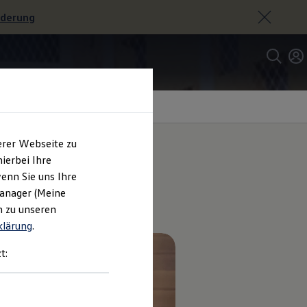
rderung
erer Webseite zu
ierbei Ihre
enn Sie uns Ihre
Manager (Meine
n zu unseren
klärung
.
t: