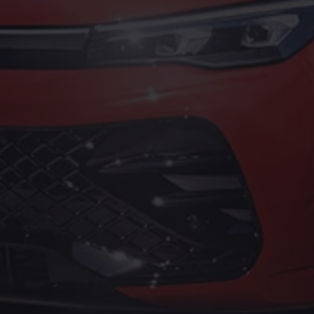
Service und Ersatzteile
Inspektion und HU/AU
Reparaturen und Checks
Motorenöl und Flüssigkeiten
Räder und Reifen
Pannen- und Unfallhilfe
Economy Service
Volkswagen Teile
Zubehör
Modellspezifisches Zubehör
Schutz und Pflege
Transport
Entertainment und Elektronik
Individualisieren
Wallbox und Ladekabel
Digitale Extras
Dienste für Ihr Modell finden
Volkswagen Apps, Login und Shop
Handy und Fahrzeug verbinden
Updates für Software, Karten und Radio
Über Ihr Auto
Vorgängermodelle
Kundeninformationen
Volkswagen Kundenbetreuung
Warn- und Kontrollleuchten