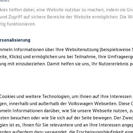
okies
kies helfen dabei, eine Website nutzbar zu machen, indem sie G
und Zugriff auf sichere Bereiche der Website ermöglichen. Die W
tig funktionieren.
rsonalisierung
mmeln Informationen über Ihre Websitenutzung (beispielsweise S
eite, Klicks) und ermöglichen uns bei Teilnahme, Ihre Umfrageerge
g mit einzubeziehen. Damit helfen sie uns, Ihr Nutzererlebnis pe
Cookies und weitere Technologien, um Ihnen auf Ihre Interessen
en, innerhalb und außerhalb der Volkswagen Webseiten. Diese C
meln Informationen darüber, wie Sie unsere Webseite nutzen, zu
sten besuchen oder wie Sie sich auf der Seite bewegen. Der Zwec
ien ist es, Ihnen für Sie relevantere und an Ihre Interessen ange
erden außerdem dazu verwendet, die Erscheinungshäufigkeit eine