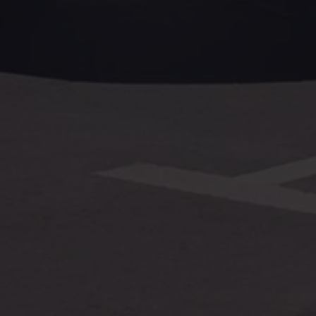
Assistenzsysteme
Digitale Betriebsanleitung
Live Beratung
Magazin
Lifestyle
Transport
Familie
Elektromobilität
Volkswagen R
Pannen- und Unfallhilfe
Volkswagen Kundenbetreuung