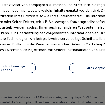
 Effektivität von Kampagnen zu messen und zu steuern. Sie regist
olkswagen
auch nach dem Fahrzeugkauf. Viele nützliche Funktion
haben oder nicht, sowie welche Inhalte genutzt worden sind. Die
ifikation Ihres Browsers sowie Ihres Internetgeräts. Die Inform
 oder Seiten Dritter, wie z.B. Volkswagen Konzerngesellschafte
n im In-Car Shop,
Volkswagen
Connect
Shop und in der
Volkswa
 geteilt werden, sodass Ihnen auch auf anderen Webseiten rel
 kann. Zur Übermittlung der vorgenannten Informationen an Dr
ere Technologien wie beispielsweise serverseitige Schnittstellen 
e eines Dritten für die Verarbeitung solcher Daten zu Marketing
es zweckdienlich ist, oftmals mit Seitenfunktionalitäten von Drit
Datenschutzerklärungen
Cookie-Richtlinie
Lizenzhinweise Dritter
hnisch notwendige
Alle akzepti
EU Data Act
Produktsicherheitsinformationen
Vertrag Widerruf
Cookies
igen Sie ein
Volkswagen
ID Benutzerkonto, einen gültigen VW
Connect
/
bedeutet die Verknüpfung Ihres Benutzerkontos mit dem konkreten Fahrzeug.