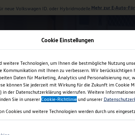
Mehr zur
E‑Auto
-Fö
ür neue
Volkswagen
ID. oder Hybridmodelle.
Cookie Einstellungen
Nachträglich freischaltbare Funktionen
d weitere Technologien, um Ihnen die bestmögliche Nutzung uns
e Kommunikation mit Ihnen zu verbessern. Wir berücksichtigen h
eiten Daten für Marketing, Analytics und Personalisierung nur, w
it einem
Upgrade
?
ese können Sie jederzeit mit Wirkung für die Zukunft im Cookie 
) in der Datenschutzerklärung widerrufen. Weitere Informatione
inden Sie in unserer
Cookie-Richtlinie
und unserer
Datenschutzer
on Cookies und weitere Technologien werden durch uns eingesetz