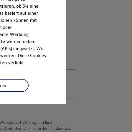
rieren, ob Sie eine
1
en lassen sich als
Upgrade
s basiert auf einer
ationen können mit
n oder
gen
App eingesehen werden.
evante Werbung
itte werden neben
(APIs) eingesetzt. Wir
 Zwecken. Diese Cookies
ten verlinkt.
eren
en
 We
Connect
Vertrag und Ihre
 Weiterhin ist es erforderlich, dass das