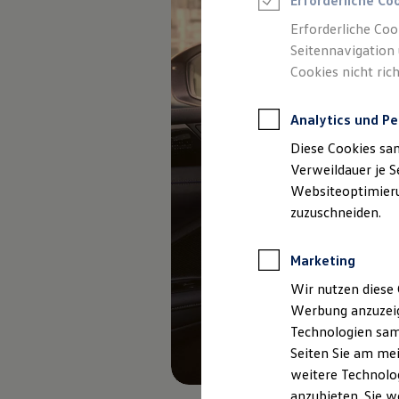
Erforderliche Co
Elektromobilität bei Gebrauchtwagen
Zubehör- und Serviceangebote
Erforderliche Coo
Saisonangebote
Seitennavigation 
Reifenpakete
Leasing
Cookies nicht rich
Leasing-Angebote
Gebrauchtwagen Leasing
Junge Gebrauchtwagen-Leasing
Analytics und Pe
Elektroauto Leasing
Diese Cookies sa
Kleinwagen-Leasing
Leasing ohne Anzahlung
Verweildauer je S
Finanzierung
Websiteoptimierun
Autokredit mit Schlussrate
zuzuschneiden.
Versicherungen und Garantien
Kfz-Versicherung
Restschuldversicherungen
Marketing
Garantien
Wartungsverträge
Wir nutzen diese 
Geschäftskunden
Professional Class bei Volkswagen
Werbung anzuzeig
Großkunden
Technologien sam
Behörden
Seiten Sie am mei
Direktkunden
Sonderfahrzeuge
weitere Technolog
Anpfiff zum Gewinn
anzubieten. Sie w