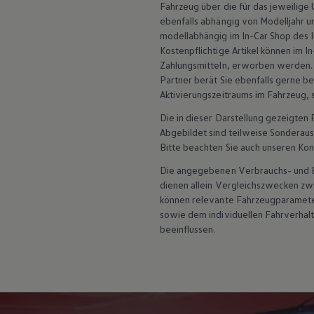
ID. Software Versionen und Updates
Fahrzeug über die für das jeweilige
Digitale Extras
ebenfalls abhängig von Modelljahr u
Schnittstellen zu Ihrem ID.
modellabhängig im In-Car Shop des 
Hybridautos
Kostenpflichtige Artikel können im I
Marke und Erlebnis
Zahlungsmitteln, erworben werden.
Volkswagen R und R Experience
Partner berät Sie ebenfalls gerne b
R-Modelle
R Experience
Aktivierungszeitraums im Fahrzeug, s
Driving Experience
Die in dieser Darstellung gezeigte
Volkswagen entdecken
Werkbesichtigung
Abgebildet sind teilweise Sonderau
Factory visit
Bitte beachten Sie auch unseren Kon
Lifestyle Shop
T-Roc Kollektion
Die angegebenen Verbrauchs- und Emi
Golf Kollektion
dienen allein Vergleichszwecken z
ID. Kollektion
können relevante Fahrzeugparamete
Volkswagen Kollektion
sowie dem individuellen Fahrverhal
R-Kollektion
beeinflussen.
GTI Kollektion
Fußball Drop
we drive football
#wedriveproud
Besitzer und Service
myVolkswagen
Software Updates