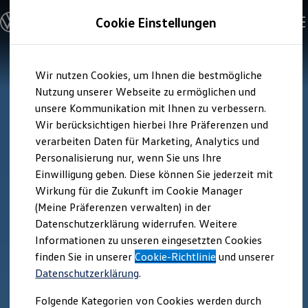
Modelle und Konfigurator
Cookie Einstellungen
Konfigurator
Modelle vergleichen
Konfiguration laden
Zum
Zum
Autosuche
Wir nutzen Cookies, um Ihnen die bestmögliche
Hauptinhalt
Footer
Elektroautos
springen
springen
Nutzung unserer Webseite zu ermöglichen und
ENERGY Sondermodelle
Nutzfahrzeuge
unsere Kommunikation mit Ihnen zu verbessern.
SUV und CUV
Wir berücksichtigen hierbei Ihre Präferenzen und
Familienautos
verarbeiten Daten für Marketing, Analytics und
Kombis
Kompaktwagen
Personalisierung nur, wenn Sie uns Ihre
Sportwagen
Einwilligung geben. Diese können Sie jederzeit mit
Schnell verfügbare Fahrzeuge
Angebote und Produkte
Wirkung für die Zukunft im Cookie Manager
Aktuelle Angebote
(Meine Präferenzen verwalten) in der
E-Auto-Förderung
Datenschutzerklärung widerrufen. Weitere
Volkswagen Marktplatz
Informationen zu unseren eingesetzten Cookies
Die ENERGY Sondermodelle
Junge Gebrauchtwagen und Gebrauchtwagen
finden Sie in unserer
Cookie-Richtlinie
und unserer
Volkswagen Zertifizierte Gebrauchtwagen
Datenschutzerklärung
.
Elektromobilität bei Gebrauchtwagen
Zubehör- und Serviceangebote
Folgende Kategorien von Cookies werden durch
Saisonangebote