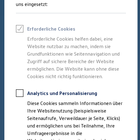
Reifenpakete
uns eingesetzt:
Leasing
Leasing-Angebote
Gebrauchtwagen Leasing
Junge Gebrauchtwagen-Leasing
Erforderliche Cookies
Elektroauto Leasing
Kleinwagen-Leasing
Erforderliche Cookies helfen dabei, eine
Leasing ohne Anzahlung
Website nutzbar zu machen, indem sie
Finanzierung
Autokredit mit Schlussrate
Grundfunktionen wie Seitennavigation und
Versicherungen und Garantien
Zugriff auf sichere Bereiche der Website
Kfz-Versicherung
ermöglichen. Die Website kann ohne diese
Restschuldversicherungen
Garantien
Cookies nicht richtig funktionieren.
Wartungsverträge
Geschäftskunden
Professional Class bei Volkswagen
Analytics und Personalisierung
Großkunden
Diese Cookies sammeln Informationen über
Behörden
Direktkunden
Ihre Websitenutzung (beispielsweise
Sonderfahrzeuge
Seitenaufrufe, Verweildauer je Seite, Klicks)
Anpfiff zum Gewinn
und ermöglichen uns bei Teilnahme, Ihre
Elektromobilität
Elektroautos
Umfrageergebnisse in die
ID. Tutorials