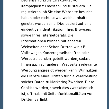
begrenzen und die Effektivität von
Hybridautos
Kampagnen zu messen und zu steuern. Sie
Marke und Erlebnis
registrieren, ob Sie eine Webseite besucht
Volkswagen R und R Experience
R-Modelle
haben oder nicht, sowie welche Inhalte
R Experience
genutzt worden sind. Dies basiert auf einer
Driving Experience
eindeutigen Identifikation Ihres Browsers
Volkswagen entdecken
Werkbesichtigung
sowie Ihres Internetgeräts. Die
Factory visit
Informationen können mit anderen
Lifestyle Shop
Webseiten oder Seiten Dritter, wie z.B.
T-Roc Kollektion
Golf Kollektion
Volkswagen Konzerngesellschaften oder
ID. Kollektion
Werbetreibenden, geteilt werden, sodass
Volkswagen Kollektion
Ihnen auch auf anderen Webseiten relevante
R-Kollektion
GTI Kollektion
Werbung angezeigt werden kann. Wir nutzen
Fußball Drop
die Dienste eines Dritten für die Verarbeitung
we drive football
solcher Daten zu Marketing Zwecken. Diese
#wedriveproud
Besitzer und Service
Cookies werden, soweit dies zweckdienlich
myVolkswagen
ist, oftmals mit Seitenfunktionalitäten von
Software Updates
Dritten verlinkt.
Service und Ersatzteile
Inspektion und HU/AU
Reparaturen und Checks