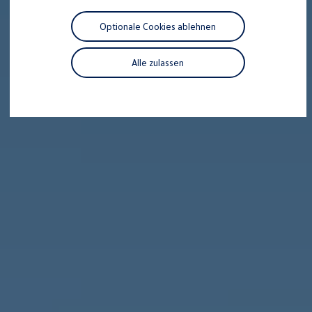
Motorenöl und Flüssigkeiten
Räder und Reifen
Optionale Cookies ablehnen
Pannen- und Unfallhilfe
Economy Service
Volkswagen Teile
Alle zulassen
Zubehör
Modellspezifisches Zubehör
Schutz und Pflege
Transport
Entertainment und Elektronik
Individualisieren
Wallbox und Ladekabel
Digitale Extras
Dienste für Ihr Modell finden
Volkswagen Apps, Login und Shop
Handy und Fahrzeug verbinden
Updates für Software, Karten und Radio
Über Ihr Auto
Vorgängermodelle
Kundeninformationen
Volkswagen Kundenbetreuung
Warn- und Kontrollleuchten
Assistenzsysteme
Digitale Betriebsanleitung
Live Beratung