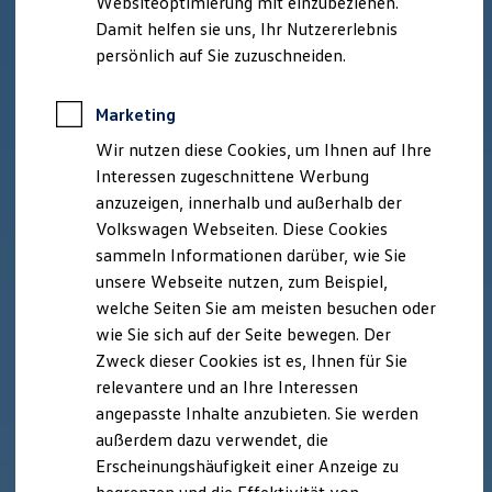
Websiteoptimierung mit einzubeziehen.
Elektrofahrzeugkonzepte
Damit helfen sie uns, Ihr Nutzererlebnis
ID. EVERY1
Reichweite
persönlich auf Sie zuzuschneiden.
Reichweite der ID. Modelle
Reichweite im Winter
Rekuperation
Marketing
Laden
Wir nutzen diese Cookies, um Ihnen auf Ihre
Laden unterwegs
Laden Zuhause
Interessen zugeschnittene Werbung
Ladestationen finden
anzuzeigen, innerhalb und außerhalb der
Ladezeitensimulator
Volkswagen Webseiten. Diese Cookies
Batterie
Sicherheit
sammeln Informationen darüber, wie Sie
Garantie und Lebensdauer
unsere Webseite nutzen, zum Beispiel,
Nachhaltigkeit
welche Seiten Sie am meisten besuchen oder
Technologie
Kosten und Kauf
wie Sie sich auf der Seite bewegen. Der
Verbrauchskosten
Zweck dieser Cookies ist es, Ihnen für Sie
Kaufoptionen
relevantere und an Ihre Interessen
E-Auto-Förderung
Software und Konnektivität
angepasste Inhalte anzubieten. Sie werden
Die ID. Software 6
außerdem dazu verwendet, die
ID. Software Versionen und Updates
Erscheinungshäufigkeit einer Anzeige zu
Digitale Extras
Schnittstellen zu Ihrem ID.