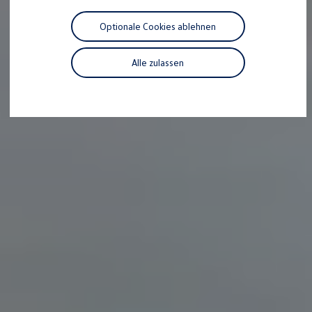
Motorenöl und Flüssigkeiten
Räder und Reifen
Optionale Cookies ablehnen
Pannen- und Unfallhilfe
Economy Service
Volkswagen Teile
Alle zulassen
Zubehör
Modellspezifisches Zubehör
Schutz und Pflege
Transport
Entertainment und Elektronik
Individualisieren
Wallbox und Ladekabel
Digitale Extras
Dienste für Ihr Modell finden
Volkswagen Apps, Login und Shop
Handy und Fahrzeug verbinden
Updates für Software, Karten und Radio
Über Ihr Auto
Vorgängermodelle
Kundeninformationen
Volkswagen Kundenbetreuung
Warn- und Kontrollleuchten
Assistenzsysteme
Digitale Betriebsanleitung
Live Beratung