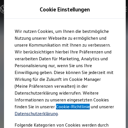
Modelle und Konfigurator
Cookie Einstellungen
Konfigurator
Modelle vergleichen
Konfiguration laden
Zum
Zum
Autosuche
Wir nutzen Cookies, um Ihnen die bestmögliche
Hauptinhalt
Footer
Elektroautos
springen
springen
Nutzung unserer Webseite zu ermöglichen und
ENERGY Sondermodelle
Nutzfahrzeuge
unsere Kommunikation mit Ihnen zu verbessern.
SUV und CUV
Wir berücksichtigen hierbei Ihre Präferenzen und
Familienautos
verarbeiten Daten für Marketing, Analytics und
Kombis
Kompaktwagen
Personalisierung nur, wenn Sie uns Ihre
Sportwagen
Einwilligung geben. Diese können Sie jederzeit mit
Schnell verfügbare Fahrzeuge
Angebote und Produkte
Wirkung für die Zukunft im Cookie Manager
Aktuelle Angebote
(Meine Präferenzen verwalten) in der
E-Auto-Förderung
Datenschutzerklärung widerrufen. Weitere
Volkswagen Marktplatz
Informationen zu unseren eingesetzten Cookies
Die ENERGY Sondermodelle
Junge Gebrauchtwagen und Gebrauchtwagen
finden Sie in unserer
Cookie-Richtlinie
und unserer
Volkswagen Zertifizierte Gebrauchtwagen
Datenschutzerklärung
.
Elektromobilität bei Gebrauchtwagen
Zubehör- und Serviceangebote
Folgende Kategorien von Cookies werden durch
Saisonangebote