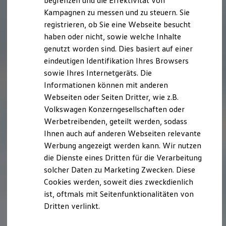
begrenzen und die Effektivität von
Hybridautos
Kampagnen zu messen und zu steuern. Sie
Marke und Erlebnis
registrieren, ob Sie eine Webseite besucht
Volkswagen R und R Experience
R-Modelle
haben oder nicht, sowie welche Inhalte
R Experience
genutzt worden sind. Dies basiert auf einer
Driving Experience
eindeutigen Identifikation Ihres Browsers
Volkswagen entdecken
Werkbesichtigung
sowie Ihres Internetgeräts. Die
Factory visit
Informationen können mit anderen
Lifestyle Shop
Webseiten oder Seiten Dritter, wie z.B.
T-Roc Kollektion
Golf Kollektion
Volkswagen Konzerngesellschaften oder
ID. Kollektion
Werbetreibenden, geteilt werden, sodass
Volkswagen Kollektion
Ihnen auch auf anderen Webseiten relevante
R-Kollektion
GTI Kollektion
Werbung angezeigt werden kann. Wir nutzen
Fußball Drop
die Dienste eines Dritten für die Verarbeitung
we drive football
solcher Daten zu Marketing Zwecken. Diese
#wedriveproud
Besitzer und Service
Cookies werden, soweit dies zweckdienlich
myVolkswagen
ist, oftmals mit Seitenfunktionalitäten von
Software Updates
Dritten verlinkt.
Service und Ersatzteile
Inspektion und HU/AU
Reparaturen und Checks