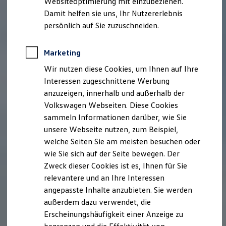
Websiteoptimierung mit einzubeziehen.
Elektrofahrzeugkonzepte
Damit helfen sie uns, Ihr Nutzererlebnis
ID. EVERY1
Reichweite
persönlich auf Sie zuzuschneiden.
Reichweite der ID. Modelle
Reichweite im Winter
Rekuperation
Marketing
Laden
Wir nutzen diese Cookies, um Ihnen auf Ihre
Laden unterwegs
Laden Zuhause
Interessen zugeschnittene Werbung
Ladestationen finden
anzuzeigen, innerhalb und außerhalb der
Ladezeitensimulator
Volkswagen Webseiten. Diese Cookies
Batterie
Sicherheit
sammeln Informationen darüber, wie Sie
Garantie und Lebensdauer
unsere Webseite nutzen, zum Beispiel,
Nachhaltigkeit
welche Seiten Sie am meisten besuchen oder
Technologie
Kosten und Kauf
wie Sie sich auf der Seite bewegen. Der
Verbrauchskosten
Zweck dieser Cookies ist es, Ihnen für Sie
Kaufoptionen
relevantere und an Ihre Interessen
E-Auto-Förderung
Software und Konnektivität
angepasste Inhalte anzubieten. Sie werden
Die ID. Software 6
außerdem dazu verwendet, die
ID. Software Versionen und Updates
Erscheinungshäufigkeit einer Anzeige zu
Digitale Extras
Schnittstellen zu Ihrem ID.