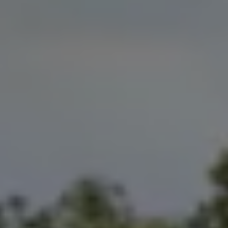
Magazin
Lifestyle
Transport
Familie
Elektromobilität
Volkswagen R
Pannen- und Unfallhilfe
Volkswagen Kundenbetreuung