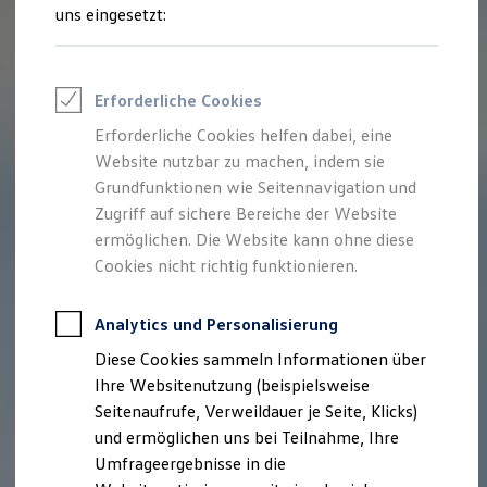
Reifenpakete
uns eingesetzt:
Leasing
Leasing-Angebote
Gebrauchtwagen Leasing
Junge Gebrauchtwagen-Leasing
Erforderliche Cookies
Elektroauto Leasing
Kleinwagen-Leasing
Erforderliche Cookies helfen dabei, eine
Leasing ohne Anzahlung
Website nutzbar zu machen, indem sie
Finanzierung
Autokredit mit Schlussrate
Grundfunktionen wie Seitennavigation und
Versicherungen und Garantien
Zugriff auf sichere Bereiche der Website
Kfz-Versicherung
ermöglichen. Die Website kann ohne diese
Restschuldversicherungen
Garantien
Cookies nicht richtig funktionieren.
Wartungsverträge
Geschäftskunden
Professional Class bei Volkswagen
Analytics und Personalisierung
Großkunden
Diese Cookies sammeln Informationen über
Behörden
Direktkunden
Ihre Websitenutzung (beispielsweise
Sonderfahrzeuge
Seitenaufrufe, Verweildauer je Seite, Klicks)
Anpfiff zum Gewinn
und ermöglichen uns bei Teilnahme, Ihre
Elektromobilität
Elektroautos
Umfrageergebnisse in die
ID. Tutorials