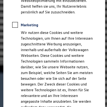
Websiteoptimierung mit einzubeziehen.
Der neue ID. Polo
Damit helfen sie uns, Ihr Nutzererlebnis
Der neue ID.3 Neo
Der ID.4
persönlich auf Sie zuzuschneiden.
Der ID.4 GTX
Der ID.5 GTX
Der ID.7
Marketing
Der ID.7 GTX
Wir nutzen diese Cookies und weitere
Der ID.7 Tourer
Der ID.7 GTX Tourer
Technologien, um Ihnen auf Ihre Interessen
Der ID. Buzz
zugeschnittene Werbung anzuzeigen,
Der neue ID. Cross
innerhalb und außerhalb der Volkswagen
Elektrofahrzeugkonzepte
ID. EVERY1
Webseiten. Diese Cookies und weitere
Reichweite
Technologien sammeln Informationen
Reichweite der ID. Modelle
darüber, wie Sie unsere Webseite nutzen,
Reichweite im Winter
Rekuperation
zum Beispiel, welche Seiten Sie am meisten
Laden
besuchen oder wie Sie sich auf der Seite
Laden unterwegs
bewegen. Der Zweck dieser Cookies und
Laden Zuhause
Ladestationen finden
weitere Technologien ist es, Ihnen für Sie
Ladezeitensimulator
relevantere und an Ihre Interessen
Batterie
angepasste Inhalte anzubieten. Sie werden
Sicherheit
Garantie und Lebensdauer