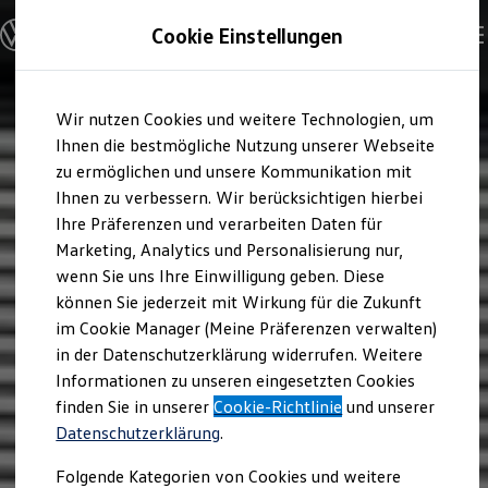
Modelle und Konfigurator
Cookie Einstellungen
Konfigurator
Modelle vergleichen
Konfiguration laden
Zum
Zum
Autosuche
Wir nutzen Cookies und weitere Technologien, um
Hauptinhalt
Footer
Elektroautos
springen
springen
Ihnen die bestmögliche Nutzung unserer Webseite
ENERGY Sondermodelle
Nutzfahrzeuge
zu ermöglichen und unsere Kommunikation mit
SUV und CUV
Ihnen zu verbessern. Wir berücksichtigen hierbei
Familienautos
Ihre Präferenzen und verarbeiten Daten für
Kombis
Kompaktwagen
Marketing, Analytics und Personalisierung nur,
Sportwagen
wenn Sie uns Ihre Einwilligung geben. Diese
Schnell verfügbare Fahrzeuge
Angebote und Produkte
können Sie jederzeit mit Wirkung für die Zukunft
Aktuelle Angebote
im Cookie Manager (Meine Präferenzen verwalten)
E-Auto-Förderung
in der Datenschutzerklärung widerrufen. Weitere
Volkswagen Marktplatz
Informationen zu unseren eingesetzten Cookies
Die ENERGY Sondermodelle
Junge Gebrauchtwagen und Gebrauchtwagen
finden Sie in unserer
Cookie-Richtlinie
und unserer
Volkswagen Zertifizierte Gebrauchtwagen
Datenschutzerklärung
.
Elektromobilität bei Gebrauchtwagen
Zubehör- und Serviceangebote
Folgende Kategorien von Cookies und weitere
Saisonangebote