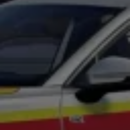
Volkswagen Apps, Login und Shop
Handy und Fahrzeug verbinden
Updates für Software, Karten und Radio
Über Ihr Auto
Vorgängermodelle
Kundeninformationen
Volkswagen Kundenbetreuung
Warn- und Kontrollleuchten
Assistenzsysteme
Digitale Betriebsanleitung
Live Beratung
Magazin
Lifestyle
Transport
Familie
Elektromobilität
Volkswagen R
Pannen- und Unfallhilfe
Volkswagen Kundenbetreuung