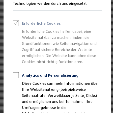
Reifenpakete
Technologien werden durch uns eingesetzt:
Leasing
Leasing-Angebote
Gebrauchtwagen Leasing
Junge Gebrauchtwagen-Leasing
Erforderliche Cookies
Elektroauto Leasing
Kleinwagen-Leasing
Erforderliche Cookies helfen dabei, eine
Leasing ohne Anzahlung
Website nutzbar zu machen, indem sie
Finanzierung
Autokredit mit Schlussrate
Grundfunktionen wie Seitennavigation und
Versicherungen und Garantien
Zugriff auf sichere Bereiche der Website
Kfz-Versicherung
ermöglichen. Die Website kann ohne diese
Restschuldversicherungen
Garantien
Cookies nicht richtig funktionieren.
Wartungsverträge
Geschäftskunden
Professional Class bei Volkswagen
Analytics und Personalisierung
Großkunden
Diese Cookies sammeln Informationen über
Behörden
Direktkunden
Ihre Websitenutzung (beispielsweise
Sonderfahrzeuge
Seitenaufrufe, Verweildauer je Seite, Klicks)
Anpfiff zum Gewinn
und ermöglichen uns bei Teilnahme, Ihre
Elektromobilität
Elektroautos
Umfrageergebnisse in die
ID. Tutorials