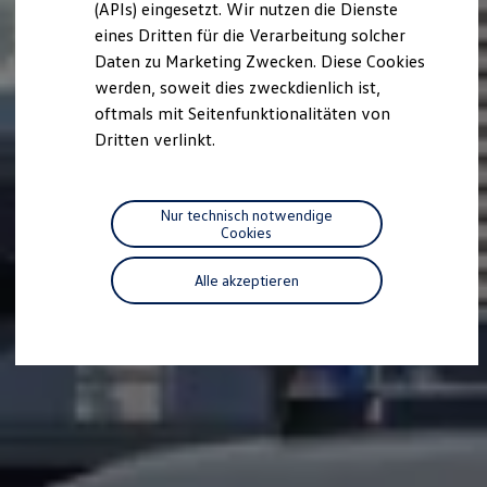
(APIs) eingesetzt. Wir nutzen die Dienste
R-Kollektion
eines Dritten für die Verarbeitung solcher
GTI Kollektion
Fußball Drop
Daten zu Marketing Zwecken. Diese Cookies
we drive football
werden, soweit dies zweckdienlich ist,
#wedriveproud
oftmals mit Seitenfunktionalitäten von
Besitzer und Service
myVolkswagen
Dritten verlinkt.
Software Updates
Service und Ersatzteile
Inspektion und HU/AU
Reparaturen und Checks
Nur technisch notwendige
Motorenöl und Flüssigkeiten
Cookies
Räder und Reifen
Pannen- und Unfallhilfe
Alle akzeptieren
Economy Service
Volkswagen Teile
Zubehör
Modellspezifisches Zubehör
Schutz und Pflege
Transport
Entertainment und Elektronik
Individualisieren
Wallbox und Ladekabel
Digitale Extras
Dienste für Ihr Modell finden