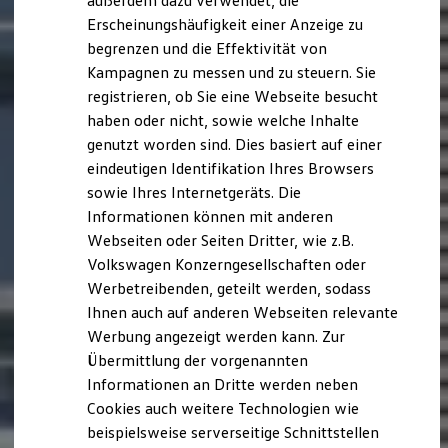
außerdem dazu verwendet, die
Nachhaltigkeit
Erscheinungshäufigkeit einer Anzeige zu
Technologie
begrenzen und die Effektivität von
Kosten und Kauf
Verbrauchskosten
Kampagnen zu messen und zu steuern. Sie
Kaufoptionen
registrieren, ob Sie eine Webseite besucht
E-Auto-Förderung
haben oder nicht, sowie welche Inhalte
Software und Konnektivität
Die ID. Software 6
genutzt worden sind. Dies basiert auf einer
ID. Software Versionen und Updates
eindeutigen Identifikation Ihres Browsers
Digitale Extras
sowie Ihres Internetgeräts. Die
Schnittstellen zu Ihrem ID.
Hybridautos
Informationen können mit anderen
Marke und Erlebnis
Webseiten oder Seiten Dritter, wie z.B.
Volkswagen R und R Experience
Volkswagen Konzerngesellschaften oder
R-Modelle
R Experience
Werbetreibenden, geteilt werden, sodass
Driving Experience
Ihnen auch auf anderen Webseiten relevante
Volkswagen entdecken
Werbung angezeigt werden kann. Zur
Werkbesichtigung
Factory visit
Übermittlung der vorgenannten
Lifestyle Shop
Informationen an Dritte werden neben
T-Roc Kollektion
Cookies auch weitere Technologien wie
Golf Kollektion
ID. Kollektion
beispielsweise serverseitige Schnittstellen
Volkswagen Kollektion