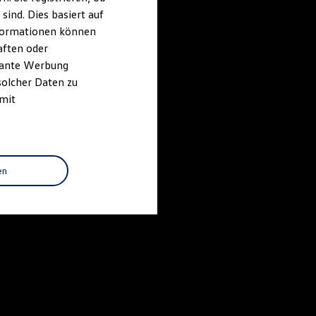
ind. Dies basiert auf
Informationen können
aften oder
evante Werbung
solcher Daten zu
 mit
en