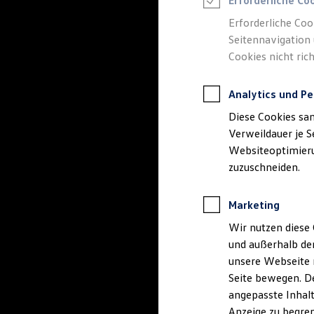
Erforderliche Co
Reifenpakete
Leasing
Erforderliche Coo
Leasing-Angebote
Seitennavigation 
Gebrauchtwagen Leasing
Cookies nicht rich
Junge Gebrauchtwagen-Leasing
Elektroauto Leasing
Kleinwagen-Leasing
Analytics und Pe
Leasing ohne Anzahlung
Finanzierung
Diese Cookies sa
Autokredit mit Schlussrate
Versicherungen und Garantien
Verweildauer je S
Kfz-Versicherung
Websiteoptimierun
Restschuldversicherungen
zuzuschneiden.
Garantien
Wartungsverträge
Geschäftskunden
Marketing
Professional Class bei Volkswagen
Großkunden
Wir nutzen diese 
Behörden
und außerhalb de
Direktkunden
Sonderfahrzeuge
unsere Webseite n
Anpfiff zum Gewinn
Seite bewegen. De
Elektromobilität
angepasste Inhalt
Elektroautos
ID. Tutorials
Anzeige zu begren