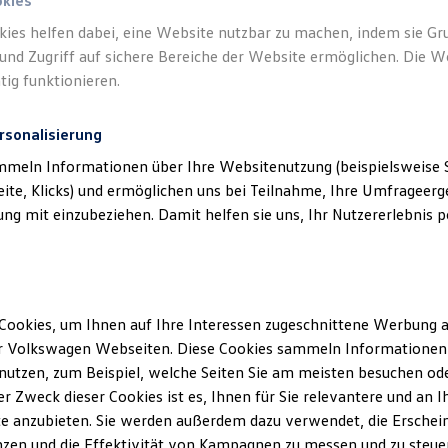
okies
kies helfen dabei, eine Website nutzbar zu machen, indem sie G
und Zugriff auf sichere Bereiche der Website ermöglichen. Die W
tig funktionieren.
rsonalisierung
mmeln Informationen über Ihre Websitenutzung (beispielsweise S
eite, Klicks) und ermöglichen uns bei Teilnahme, Ihre Umfrageerge
g mit einzubeziehen. Damit helfen sie uns, Ihr Nutzererlebnis pe
Cookies, um Ihnen auf Ihre Interessen zugeschnittene Werbung a
r Volkswagen Webseiten. Diese Cookies sammeln Informationen 
utzen, zum Beispiel, welche Seiten Sie am meisten besuchen oder
r Zweck dieser Cookies ist es, Ihnen für Sie relevantere und an I
e anzubieten. Sie werden außerdem dazu verwendet, die Erschein
zen und die Effektivität von Kampagnen zu messen und zu steuern