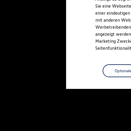
Elektrofahrzeugkonzepte
Sie eine Webseite
ID. EVERY1
einer eindeutigen
Reichweite
Reichweite der ID. Modelle
mit anderen Webse
Reichweite im Winter
Werbetreibenden,
Rekuperation
angezeigt werden 
Laden
Laden unterwegs
Marketing Zwecken
Laden Zuhause
Seitenfunktionali
Ladestationen finden
Ladezeitensimulator
Batterie
Sicherheit
Optional
Garantie und Lebensdauer
Nachhaltigkeit
Technologie
Kosten und Kauf
Verbrauchskosten
Kaufoptionen
E-Auto-Förderung
Software und Konnektivität
Die ID. Software 6
ID. Software Versionen und Updates
Digitale Extras
Schnittstellen zu Ihrem ID.