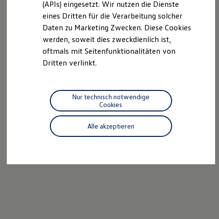
(APIs) eingesetzt. Wir nutzen die Dienste
Motorenöl und Flüssigkeiten
eines Dritten für die Verarbeitung solcher
Räder und Reifen
Pannen- und Unfallhilfe
Daten zu Marketing Zwecken. Diese Cookies
Economy Service
werden, soweit dies zweckdienlich ist,
Volkswagen Teile
oftmals mit Seitenfunktionalitäten von
Zubehör
Modellspezifisches Zubehör
Dritten verlinkt.
Schutz und Pflege
Transport
Entertainment und Elektronik
Individualisieren
Nur technisch notwendige
Wallbox und Ladekabel
Cookies
Digitale Extras
Dienste für Ihr Modell finden
Alle akzeptieren
Volkswagen Apps, Login und Shop
Handy und Fahrzeug verbinden
Updates für Software, Karten und Radio
Über Ihr Auto
Vorgängermodelle
Kundeninformationen
Volkswagen Kundenbetreuung
Warn- und Kontrollleuchten
Assistenzsysteme
Digitale Betriebsanleitung
Live Beratung