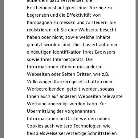
außerdem dazu verwendet, die
Hybridautos
Erscheinungshäufigkeit einer Anzeige zu
Marke und Erlebnis
begrenzen und die Effektivität von
Volkswagen R und R Experience
R-Modelle
Kampagnen zu messen und zu steuern. Sie
R Experience
registrieren, ob Sie eine Webseite besucht
Driving Experience
haben oder nicht, sowie welche Inhalte
Volkswagen entdecken
Werkbesichtigung
genutzt worden sind. Dies basiert auf einer
Factory visit
eindeutigen Identifikation Ihres Browsers
Lifestyle Shop
sowie Ihres Internetgeräts. Die
T-Roc Kollektion
Golf Kollektion
Informationen können mit anderen
ID. Kollektion
Webseiten oder Seiten Dritter, wie z.B.
Volkswagen Kollektion
Volkswagen Konzerngesellschaften oder
R-Kollektion
GTI Kollektion
Werbetreibenden, geteilt werden, sodass
Fußball Drop
Ihnen auch auf anderen Webseiten relevante
we drive football
Werbung angezeigt werden kann. Zur
#wedriveproud
Besitzer und Service
Übermittlung der vorgenannten
myVolkswagen
Informationen an Dritte werden neben
Software Updates
Cookies auch weitere Technologien wie
Service und Ersatzteile
Inspektion und HU/AU
beispielsweise serverseitige Schnittstellen
Reparaturen und Checks