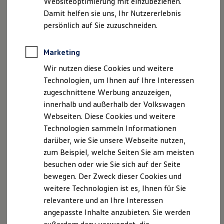
Websiteoptimierung mit einzubeziehen.
Elektrofahrzeugkonzepte
Damit helfen sie uns, Ihr Nutzererlebnis
ID. EVERY1
Reichweite
persönlich auf Sie zuzuschneiden.
Reichweite der ID. Modelle
Reichweite im Winter
Rekuperation
Marketing
Laden
Wir nutzen diese Cookies und weitere
Laden unterwegs
Laden Zuhause
Technologien, um Ihnen auf Ihre Interessen
Ladestationen finden
zugeschnittene Werbung anzuzeigen,
Ladezeitensimulator
innerhalb und außerhalb der Volkswagen
Batterie
Sicherheit
Webseiten. Diese Cookies und weitere
Garantie und Lebensdauer
Technologien sammeln Informationen
Nachhaltigkeit
darüber, wie Sie unsere Webseite nutzen,
Technologie
Kosten und Kauf
zum Beispiel, welche Seiten Sie am meisten
Verbrauchskosten
besuchen oder wie Sie sich auf der Seite
Kaufoptionen
bewegen. Der Zweck dieser Cookies und
E-Auto-Förderung
Software und Konnektivität
weitere Technologien ist es, Ihnen für Sie
Die ID. Software 6
relevantere und an Ihre Interessen
ID. Software Versionen und Updates
angepasste Inhalte anzubieten. Sie werden
Digitale Extras
Schnittstellen zu Ihrem ID.