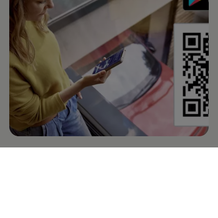
Die
Volkswagen
App
- der
digitale Begleiter für Ihren
Volkswagen
Mit der
Volkswagen
App greifen Sie bequem auf die