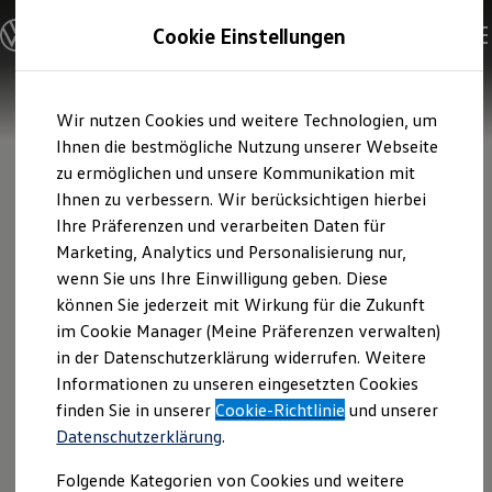
Modelle und Konfigurator
Cookie Einstellungen
Konfigurator
Modelle vergleichen
Konfiguration laden
Zum
Zum
Autosuche
Wir nutzen Cookies und weitere Technologien, um
Hauptinhalt
Footer
Elektroautos
springen
springen
Ihnen die bestmögliche Nutzung unserer Webseite
ENERGY Sondermodelle
Nutzfahrzeuge
zu ermöglichen und unsere Kommunikation mit
SUV und CUV
Ihnen zu verbessern. Wir berücksichtigen hierbei
Familienautos
Ihre Präferenzen und verarbeiten Daten für
Kombis
Kompaktwagen
Marketing, Analytics und Personalisierung nur,
Sportwagen
wenn Sie uns Ihre Einwilligung geben. Diese
Schnell verfügbare Fahrzeuge
Angebote und Produkte
können Sie jederzeit mit Wirkung für die Zukunft
Aktuelle Angebote
im Cookie Manager (Meine Präferenzen verwalten)
E-Auto-Förderung
in der Datenschutzerklärung widerrufen. Weitere
Volkswagen Marktplatz
Informationen zu unseren eingesetzten Cookies
Die ENERGY Sondermodelle
Junge Gebrauchtwagen und Gebrauchtwagen
finden Sie in unserer
Cookie-Richtlinie
und unserer
Volkswagen Zertifizierte Gebrauchtwagen
Datenschutzerklärung
.
Elektromobilität bei Gebrauchtwagen
Zubehör- und Serviceangebote
Folgende Kategorien von Cookies und weitere
Saisonangebote