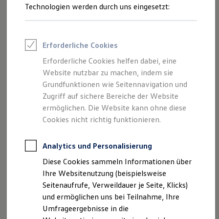
Reifenpakete
Technologien werden durch uns eingesetzt:
Leasing
Leasing-Angebote
Gebrauchtwagen Leasing
Junge Gebrauchtwagen-Leasing
Erforderliche Cookies
Elektroauto Leasing
Kleinwagen-Leasing
Erforderliche Cookies helfen dabei, eine
Leasing ohne Anzahlung
Website nutzbar zu machen, indem sie
Finanzierung
Autokredit mit Schlussrate
Grundfunktionen wie Seitennavigation und
Versicherungen und Garantien
Zugriff auf sichere Bereiche der Website
Kfz-Versicherung
ermöglichen. Die Website kann ohne diese
Restschuldversicherungen
Garantien
Cookies nicht richtig funktionieren.
Wartungsverträge
Geschäftskunden
Professional Class bei Volkswagen
Analytics und Personalisierung
Großkunden
Diese Cookies sammeln Informationen über
Behörden
Direktkunden
Ihre Websitenutzung (beispielsweise
Sonderfahrzeuge
Seitenaufrufe, Verweildauer je Seite, Klicks)
Anpfiff zum Gewinn
und ermöglichen uns bei Teilnahme, Ihre
Elektromobilität
Elektroautos
Umfrageergebnisse in die
ID. Tutorials