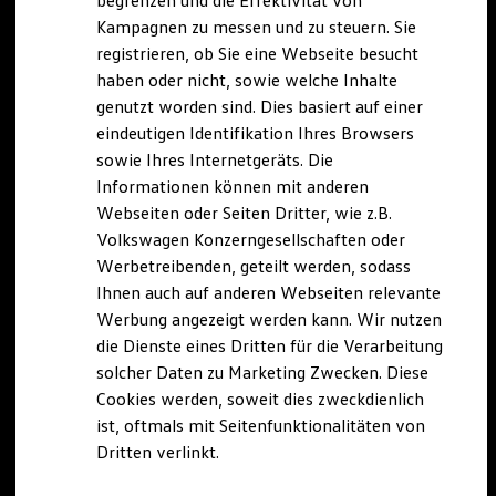
begrenzen und die Effektivität von
Hybridautos
Kampagnen zu messen und zu steuern. Sie
Marke und Erlebnis
registrieren, ob Sie eine Webseite besucht
Volkswagen R und R Experience
R-Modelle
haben oder nicht, sowie welche Inhalte
R Experience
genutzt worden sind. Dies basiert auf einer
Driving Experience
eindeutigen Identifikation Ihres Browsers
Volkswagen entdecken
Werkbesichtigung
sowie Ihres Internetgeräts. Die
Factory visit
Informationen können mit anderen
Lifestyle Shop
Webseiten oder Seiten Dritter, wie z.B.
T-Roc Kollektion
Golf Kollektion
Volkswagen Konzerngesellschaften oder
ID. Kollektion
Werbetreibenden, geteilt werden, sodass
Volkswagen Kollektion
Ihnen auch auf anderen Webseiten relevante
R-Kollektion
GTI Kollektion
Werbung angezeigt werden kann. Wir nutzen
Fußball Drop
die Dienste eines Dritten für die Verarbeitung
we drive football
solcher Daten zu Marketing Zwecken. Diese
#wedriveproud
Besitzer und Service
Cookies werden, soweit dies zweckdienlich
myVolkswagen
ist, oftmals mit Seitenfunktionalitäten von
Software Updates
Dritten verlinkt.
Service und Ersatzteile
Inspektion und HU/AU
Reparaturen und Checks