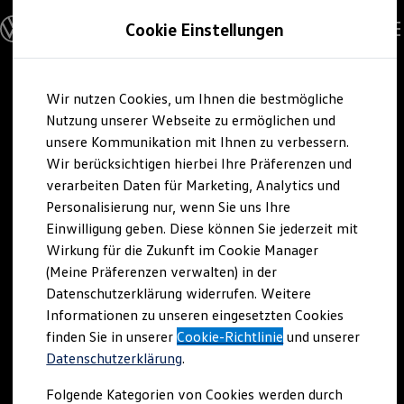
Modelle und Konfigurator
Cookie Einstellungen
Konfigurator
Modelle vergleichen
Konfiguration laden
Zum
Zum
Autosuche
Wir nutzen Cookies, um Ihnen die bestmögliche
Hauptinhalt
Footer
Elektroautos
springen
springen
Nutzung unserer Webseite zu ermöglichen und
ENERGY Sondermodelle
Nutzfahrzeuge
unsere Kommunikation mit Ihnen zu verbessern.
SUV und CUV
Wir berücksichtigen hierbei Ihre Präferenzen und
Familienautos
verarbeiten Daten für Marketing, Analytics und
Kombis
Kompaktwagen
Personalisierung nur, wenn Sie uns Ihre
Sportwagen
Einwilligung geben. Diese können Sie jederzeit mit
Schnell verfügbare Fahrzeuge
Angebote und Produkte
Wirkung für die Zukunft im Cookie Manager
Aktuelle Angebote
(Meine Präferenzen verwalten) in der
E-Auto-Förderung
Datenschutzerklärung widerrufen. Weitere
Volkswagen Marktplatz
Informationen zu unseren eingesetzten Cookies
Die ENERGY Sondermodelle
Junge Gebrauchtwagen und Gebrauchtwagen
finden Sie in unserer
Cookie-Richtlinie
und unserer
Volkswagen Zertifizierte Gebrauchtwagen
Datenschutzerklärung
.
Elektromobilität bei Gebrauchtwagen
Zubehör- und Serviceangebote
Folgende Kategorien von Cookies werden durch
Saisonangebote