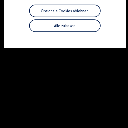
Motorenöl und Flüssigkeiten
Räder und Reifen
Optionale Cookies ablehnen
Pannen- und Unfallhilfe
Economy Service
Volkswagen Teile
Alle zulassen
Zubehör
Modellspezifisches Zubehör
Schutz und Pflege
Transport
Entertainment und Elektronik
Individualisieren
Wallbox und Ladekabel
Digitale Extras
Dienste für Ihr Modell finden
Volkswagen Apps, Login und Shop
Handy und Fahrzeug verbinden
Updates für Software, Karten und Radio
Über Ihr Auto
Vorgängermodelle
Kundeninformationen
Volkswagen Kundenbetreuung
Warn- und Kontrollleuchten
Assistenzsysteme
Digitale Betriebsanleitung
Live Beratung