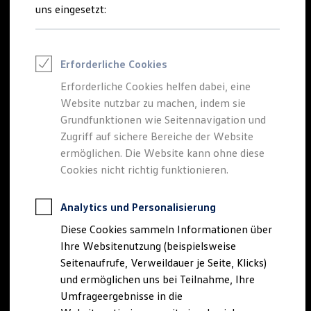
Reifenpakete
uns eingesetzt:
Leasing
Leasing-Angebote
Gebrauchtwagen Leasing
Junge Gebrauchtwagen-Leasing
Erforderliche Cookies
Elektroauto Leasing
Kleinwagen-Leasing
Erforderliche Cookies helfen dabei, eine
Leasing ohne Anzahlung
Website nutzbar zu machen, indem sie
Finanzierung
Autokredit mit Schlussrate
Grundfunktionen wie Seitennavigation und
Versicherungen und Garantien
Zugriff auf sichere Bereiche der Website
Kfz-Versicherung
ermöglichen. Die Website kann ohne diese
Restschuldversicherungen
Garantien
Cookies nicht richtig funktionieren.
Wartungsverträge
Geschäftskunden
Professional Class bei Volkswagen
Analytics und Personalisierung
Großkunden
Diese Cookies sammeln Informationen über
Behörden
Direktkunden
Ihre Websitenutzung (beispielsweise
Sonderfahrzeuge
Seitenaufrufe, Verweildauer je Seite, Klicks)
Anpfiff zum Gewinn
und ermöglichen uns bei Teilnahme, Ihre
Elektromobilität
Elektroautos
Umfrageergebnisse in die
ID. Tutorials