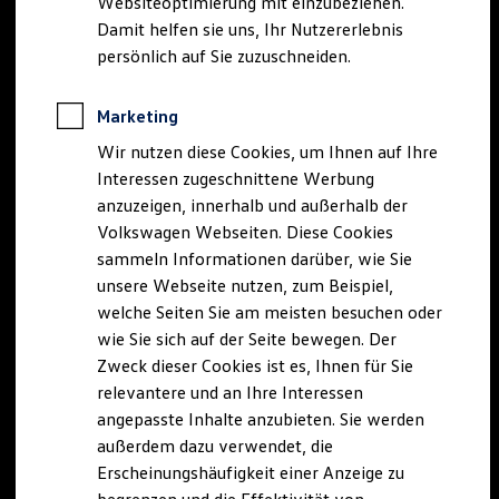
Websiteoptimierung mit einzubeziehen.
Elektrofahrzeugkonzepte
Damit helfen sie uns, Ihr Nutzererlebnis
ID. EVERY1
Reichweite
persönlich auf Sie zuzuschneiden.
Reichweite der ID. Modelle
Reichweite im Winter
Rekuperation
Marketing
Laden
Wir nutzen diese Cookies, um Ihnen auf Ihre
Laden unterwegs
Laden Zuhause
Interessen zugeschnittene Werbung
Ladestationen finden
anzuzeigen, innerhalb und außerhalb der
Ladezeitensimulator
Volkswagen Webseiten. Diese Cookies
Batterie
Sicherheit
sammeln Informationen darüber, wie Sie
Garantie und Lebensdauer
unsere Webseite nutzen, zum Beispiel,
Nachhaltigkeit
welche Seiten Sie am meisten besuchen oder
Technologie
Kosten und Kauf
wie Sie sich auf der Seite bewegen. Der
Verbrauchskosten
Zweck dieser Cookies ist es, Ihnen für Sie
Kaufoptionen
relevantere und an Ihre Interessen
E-Auto-Förderung
Software und Konnektivität
angepasste Inhalte anzubieten. Sie werden
Die ID. Software 6
außerdem dazu verwendet, die
ID. Software Versionen und Updates
Erscheinungshäufigkeit einer Anzeige zu
Digitale Extras
Schnittstellen zu Ihrem ID.