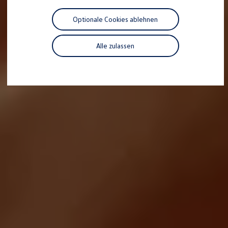
Motorenöl und Flüssigkeiten
Räder und Reifen
Optionale Cookies ablehnen
Pannen- und Unfallhilfe
Economy Service
Volkswagen Teile
Alle zulassen
Zubehör
Modellspezifisches Zubehör
Schutz und Pflege
Transport
Entertainment und Elektronik
Individualisieren
Wallbox und Ladekabel
Digitale Extras
Dienste für Ihr Modell finden
Volkswagen Apps, Login und Shop
Handy und Fahrzeug verbinden
Updates für Software, Karten und Radio
Über Ihr Auto
Vorgängermodelle
Kundeninformationen
Volkswagen Kundenbetreuung
Warn- und Kontrollleuchten
Assistenzsysteme
Digitale Betriebsanleitung
Live Beratung