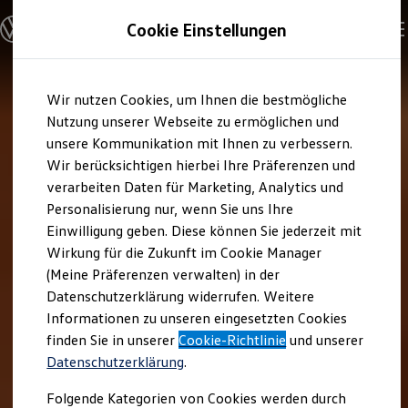
Modelle und Konfigurator
Cookie Einstellungen
Konfigurator
Modelle vergleichen
Konfiguration laden
Zum
Zum
Autosuche
Wir nutzen Cookies, um Ihnen die bestmögliche
Hauptinhalt
Footer
Elektroautos
springen
springen
Nutzung unserer Webseite zu ermöglichen und
ENERGY Sondermodelle
Nutzfahrzeuge
unsere Kommunikation mit Ihnen zu verbessern.
SUV und CUV
Wir berücksichtigen hierbei Ihre Präferenzen und
Familienautos
verarbeiten Daten für Marketing, Analytics und
Kombis
Kompaktwagen
Personalisierung nur, wenn Sie uns Ihre
Sportwagen
Einwilligung geben. Diese können Sie jederzeit mit
Schnell verfügbare Fahrzeuge
Angebote und Produkte
Wirkung für die Zukunft im Cookie Manager
Aktuelle Angebote
(Meine Präferenzen verwalten) in der
E-Auto-Förderung
Datenschutzerklärung widerrufen. Weitere
Volkswagen Marktplatz
Informationen zu unseren eingesetzten Cookies
Die ENERGY Sondermodelle
Junge Gebrauchtwagen und Gebrauchtwagen
finden Sie in unserer
Cookie-Richtlinie
und unserer
Volkswagen Zertifizierte Gebrauchtwagen
Datenschutzerklärung
.
Elektromobilität bei Gebrauchtwagen
Zubehör- und Serviceangebote
Folgende Kategorien von Cookies werden durch
Saisonangebote