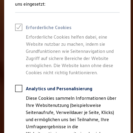
Reifenpakete
uns eingesetzt:
Leasing
Leasing-Angebote
Gebrauchtwagen Leasing
Junge Gebrauchtwagen-Leasing
Erforderliche Cookies
Elektroauto Leasing
Kleinwagen-Leasing
Erforderliche Cookies helfen dabei, eine
Leasing ohne Anzahlung
Website nutzbar zu machen, indem sie
Finanzierung
Autokredit mit Schlussrate
Grundfunktionen wie Seitennavigation und
Versicherungen und Garantien
Zugriff auf sichere Bereiche der Website
Kfz-Versicherung
ermöglichen. Die Website kann ohne diese
Restschuldversicherungen
Garantien
Cookies nicht richtig funktionieren.
Wartungsverträge
Geschäftskunden
Professional Class bei Volkswagen
Analytics und Personalisierung
Großkunden
Diese Cookies sammeln Informationen über
Behörden
Direktkunden
Ihre Websitenutzung (beispielsweise
Sonderfahrzeuge
Seitenaufrufe, Verweildauer je Seite, Klicks)
Anpfiff zum Gewinn
und ermöglichen uns bei Teilnahme, Ihre
Elektromobilität
Elektroautos
Umfrageergebnisse in die
ID. Tutorials