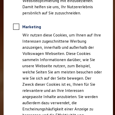
Websiteoptimierung mit einzubeziehen.
Elektrofahrzeugkonzepte
Damit helfen sie uns, Ihr Nutzererlebnis
ID. EVERY1
Reichweite
persönlich auf Sie zuzuschneiden.
Reichweite der ID. Modelle
Reichweite im Winter
Rekuperation
Marketing
Laden
Wir nutzen diese Cookies, um Ihnen auf Ihre
Laden unterwegs
Laden Zuhause
Interessen zugeschnittene Werbung
Ladestationen finden
anzuzeigen, innerhalb und außerhalb der
Ladezeitensimulator
Volkswagen Webseiten. Diese Cookies
Batterie
Sicherheit
sammeln Informationen darüber, wie Sie
Garantie und Lebensdauer
unsere Webseite nutzen, zum Beispiel,
Nachhaltigkeit
welche Seiten Sie am meisten besuchen oder
Technologie
Kosten und Kauf
wie Sie sich auf der Seite bewegen. Der
Verbrauchskosten
Zweck dieser Cookies ist es, Ihnen für Sie
Kaufoptionen
relevantere und an Ihre Interessen
E-Auto-Förderung
Software und Konnektivität
angepasste Inhalte anzubieten. Sie werden
Die ID. Software 6
außerdem dazu verwendet, die
ID. Software Versionen und Updates
Erscheinungshäufigkeit einer Anzeige zu
Digitale Extras
Schnittstellen zu Ihrem ID.