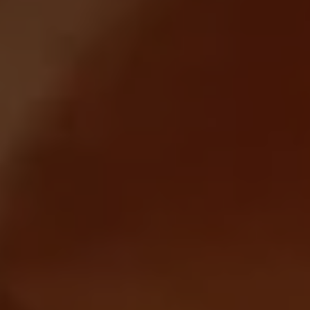
Magazin
Lifestyle
Transport
Familie
Elektromobilität
Volkswagen R
Pannen- und Unfallhilfe
Volkswagen Kundenbetreuung