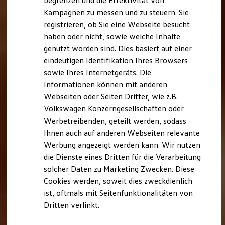
begrenzen und die Effektivität von
Hybridautos
Kampagnen zu messen und zu steuern. Sie
Marke und Erlebnis
registrieren, ob Sie eine Webseite besucht
Volkswagen R und R Experience
R-Modelle
haben oder nicht, sowie welche Inhalte
R Experience
genutzt worden sind. Dies basiert auf einer
Driving Experience
eindeutigen Identifikation Ihres Browsers
Volkswagen entdecken
Werkbesichtigung
sowie Ihres Internetgeräts. Die
Factory visit
Informationen können mit anderen
Lifestyle Shop
Webseiten oder Seiten Dritter, wie z.B.
T-Roc Kollektion
Golf Kollektion
Volkswagen Konzerngesellschaften oder
ID. Kollektion
Werbetreibenden, geteilt werden, sodass
Volkswagen Kollektion
Ihnen auch auf anderen Webseiten relevante
R-Kollektion
GTI Kollektion
Werbung angezeigt werden kann. Wir nutzen
Fußball Drop
die Dienste eines Dritten für die Verarbeitung
we drive football
solcher Daten zu Marketing Zwecken. Diese
#wedriveproud
Besitzer und Service
Cookies werden, soweit dies zweckdienlich
myVolkswagen
ist, oftmals mit Seitenfunktionalitäten von
Software Updates
Dritten verlinkt.
Service und Ersatzteile
Inspektion und HU/AU
Reparaturen und Checks