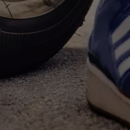
Magazin
Lifestyle
Transport
Familie
Elektromobilität
Volkswagen R
Pannen- und Unfallhilfe
Volkswagen Kundenbetreuung