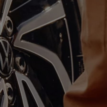
Hybridautos
Marke und Erlebnis
Volkswagen R und R Experience
R-Modelle
R Experience
Driving Experience
Volkswagen entdecken
Werkbesichtigung
Factory visit
Lifestyle Shop
T-Roc Kollektion
Golf Kollektion
ID. Kollektion
Volkswagen Kollektion
R-Kollektion
GTI Kollektion
Fußball Drop
we drive football
#wedriveproud
Besitzer und Service
myVolkswagen
Software Updates
Service und Ersatzteile
Inspektion und HU/AU
Reparaturen und Checks