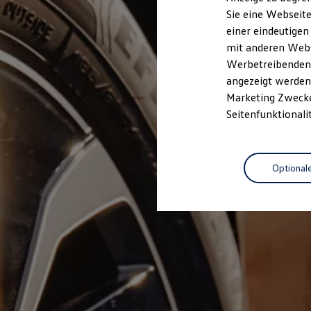
Elektrofahrzeugkonzepte
Sie eine Webseite
ID. EVERY1
einer eindeutigen
Reichweite
Reichweite der ID. Modelle
mit anderen Webse
Reichweite im Winter
Werbetreibenden,
Rekuperation
angezeigt werden 
Laden
Laden unterwegs
Marketing Zwecken
Laden Zuhause
Seitenfunktionali
Ladestationen finden
Ladezeitensimulator
Batterie
Sicherheit
Optional
Garantie und Lebensdauer
Nachhaltigkeit
Technologie
Kosten und Kauf
Verbrauchskosten
Kaufoptionen
E-Auto-Förderung
Software und Konnektivität
Die ID. Software 6
ID. Software Versionen und Updates
Digitale Extras
Schnittstellen zu Ihrem ID.