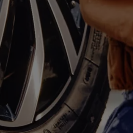
Motorenöl und Flüssigkeiten
Räder und Reifen
Pannen- und Unfallhilfe
Economy Service
Volkswagen Teile
Zubehör
Modellspezifisches Zubehör
Schutz und Pflege
Transport
Entertainment und Elektronik
Individualisieren
Wallbox und Ladekabel
Digitale Extras
Dienste für Ihr Modell finden
Volkswagen Apps, Login und Shop
Handy und Fahrzeug verbinden
Updates für Software, Karten und Radio
Über Ihr Auto
Vorgängermodelle
Kundeninformationen
Volkswagen Kundenbetreuung
Warn- und Kontrollleuchten
Assistenzsysteme
Digitale Betriebsanleitung
Live Beratung