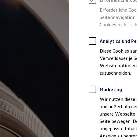
Erforderliche Co
Reifenpakete
Leasing
Erforderliche Coo
Leasing-Angebote
Seitennavigation 
Gebrauchtwagen Leasing
Cookies nicht rich
Junge Gebrauchtwagen-Leasing
Elektroauto Leasing
Kleinwagen-Leasing
Analytics und Pe
Leasing ohne Anzahlung
Finanzierung
Diese Cookies sa
Autokredit mit Schlussrate
Versicherungen und Garantien
Verweildauer je S
Kfz-Versicherung
Websiteoptimierun
Restschuldversicherungen
zuzuschneiden.
Garantien
Wartungsverträge
Geschäftskunden
Marketing
Professional Class bei Volkswagen
Großkunden
Wir nutzen diese 
Behörden
und außerhalb de
Direktkunden
Sonderfahrzeuge
unsere Webseite n
Anpfiff zum Gewinn
Seite bewegen. De
Elektromobilität
angepasste Inhalt
Elektroautos
ID. Tutorials
Anzeige zu begren