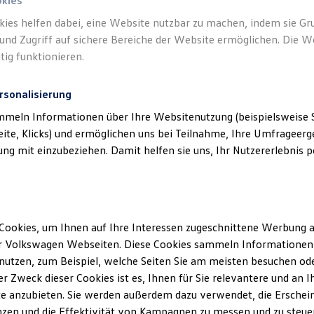
okies
kies helfen dabei, eine Website nutzbar zu machen, indem sie G
und Zugriff auf sichere Bereiche der Website ermöglichen. Die W
tig funktionieren.
rsonalisierung
mmeln Informationen über Ihre Websitenutzung (beispielsweise S
eite, Klicks) und ermöglichen uns bei Teilnahme, Ihre Umfrageerge
g mit einzubeziehen. Damit helfen sie uns, Ihr Nutzererlebnis pe
Cookies, um Ihnen auf Ihre Interessen zugeschnittene Werbung a
r Volkswagen Webseiten. Diese Cookies sammeln Informationen 
utzen, zum Beispiel, welche Seiten Sie am meisten besuchen oder
r Zweck dieser Cookies ist es, Ihnen für Sie relevantere und an I
e anzubieten. Sie werden außerdem dazu verwendet, die Erschein
zen und die Effektivität von Kampagnen zu messen und zu steuern