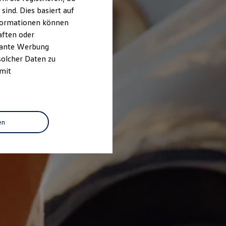
ind. Dies basiert auf
Informationen können
aften oder
evante Werbung
solcher Daten zu
 mit
en