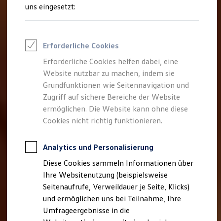
Reifenpakete
uns eingesetzt:
Leasing
Leasing-Angebote
Gebrauchtwagen Leasing
Junge Gebrauchtwagen-Leasing
Erforderliche Cookies
Elektroauto Leasing
Kleinwagen-Leasing
Erforderliche Cookies helfen dabei, eine
Leasing ohne Anzahlung
Website nutzbar zu machen, indem sie
Finanzierung
Autokredit mit Schlussrate
Grundfunktionen wie Seitennavigation und
Versicherungen und Garantien
Zugriff auf sichere Bereiche der Website
Kfz-Versicherung
ermöglichen. Die Website kann ohne diese
Restschuldversicherungen
Garantien
Cookies nicht richtig funktionieren.
Wartungsverträge
Geschäftskunden
Professional Class bei Volkswagen
Analytics und Personalisierung
Großkunden
Diese Cookies sammeln Informationen über
Behörden
Direktkunden
Ihre Websitenutzung (beispielsweise
Sonderfahrzeuge
Seitenaufrufe, Verweildauer je Seite, Klicks)
Anpfiff zum Gewinn
und ermöglichen uns bei Teilnahme, Ihre
Elektromobilität
Elektroautos
Umfrageergebnisse in die
ID. Tutorials