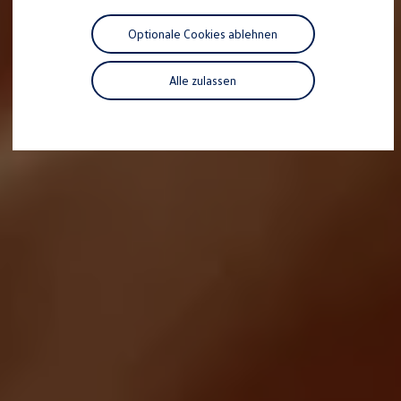
Motorenöl und Flüssigkeiten
Räder und Reifen
Optionale Cookies ablehnen
Pannen- und Unfallhilfe
Economy Service
Volkswagen Teile
Alle zulassen
Zubehör
Modellspezifisches Zubehör
Schutz und Pflege
Transport
Entertainment und Elektronik
Individualisieren
Wallbox und Ladekabel
Digitale Extras
Dienste für Ihr Modell finden
Volkswagen Apps, Login und Shop
Handy und Fahrzeug verbinden
Updates für Software, Karten und Radio
Über Ihr Auto
Vorgängermodelle
Kundeninformationen
Volkswagen Kundenbetreuung
Warn- und Kontrollleuchten
Assistenzsysteme
Digitale Betriebsanleitung
Live Beratung