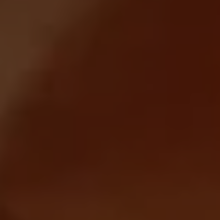
Magazin
Lifestyle
Transport
Familie
Elektromobilität
Volkswagen R
Pannen- und Unfallhilfe
Volkswagen Kundenbetreuung