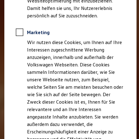
Websiteoptimierung mit einzubeziehen.
Elektrofahrzeugkonzepte
Damit helfen sie uns, Ihr Nutzererlebnis
ID. EVERY1
Reichweite
persönlich auf Sie zuzuschneiden.
Reichweite der ID. Modelle
Reichweite im Winter
Rekuperation
Marketing
Laden
Wir nutzen diese Cookies, um Ihnen auf Ihre
Laden unterwegs
Laden Zuhause
Interessen zugeschnittene Werbung
Ladestationen finden
anzuzeigen, innerhalb und außerhalb der
Ladezeitensimulator
Volkswagen Webseiten. Diese Cookies
Batterie
Sicherheit
sammeln Informationen darüber, wie Sie
Garantie und Lebensdauer
unsere Webseite nutzen, zum Beispiel,
Nachhaltigkeit
welche Seiten Sie am meisten besuchen oder
Technologie
Kosten und Kauf
wie Sie sich auf der Seite bewegen. Der
Verbrauchskosten
Zweck dieser Cookies ist es, Ihnen für Sie
Kaufoptionen
relevantere und an Ihre Interessen
E-Auto-Förderung
Software und Konnektivität
angepasste Inhalte anzubieten. Sie werden
Die ID. Software 6
außerdem dazu verwendet, die
ID. Software Versionen und Updates
Erscheinungshäufigkeit einer Anzeige zu
Digitale Extras
Schnittstellen zu Ihrem ID.