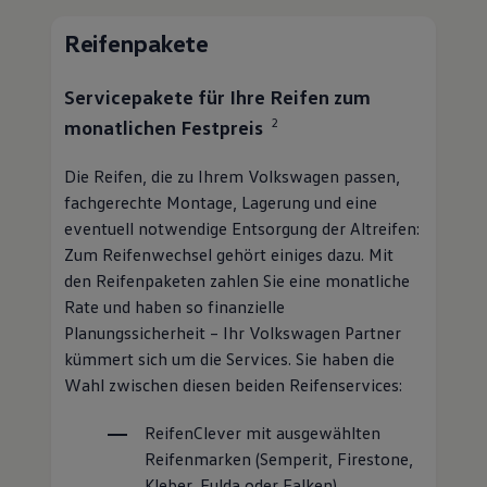
2
monatlichen Festpreis
Die Reifen, die zu Ihrem
Volkswagen
passen,
fachgerechte Montage, Lagerung und eine
eventuell notwendige Entsorgung der Altreifen:
Zum Reifenwechsel gehört einiges dazu. Mit
den Reifenpaketen zahlen Sie eine monatliche
Rate und haben so finanzielle
Planungssicherheit – Ihr
Volkswagen
Partner
kümmert sich um die Services. Sie haben die
Wahl zwischen diesen beiden Reifenservices:
ReifenClever
mit ausgewählten
Reifenmarken (Semperit, Firestone,
Kleber, Fulda oder Falken)
ReifenPremium
mit freier Wahl des
Reifenfabrikats und der Reifenart