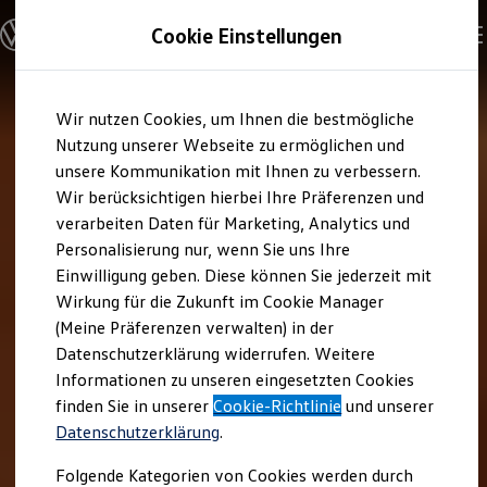
Modelle und Konfigurator
Cookie Einstellungen
Konfigurator
Modelle vergleichen
Konfiguration laden
Zum
Zum
Autosuche
Wir nutzen Cookies, um Ihnen die bestmögliche
Hauptinhalt
Footer
Elektroautos
springen
springen
Nutzung unserer Webseite zu ermöglichen und
ENERGY Sondermodelle
Nutzfahrzeuge
unsere Kommunikation mit Ihnen zu verbessern.
SUV und CUV
Wir berücksichtigen hierbei Ihre Präferenzen und
Familienautos
verarbeiten Daten für Marketing, Analytics und
Kombis
Kompaktwagen
Personalisierung nur, wenn Sie uns Ihre
Sportwagen
Einwilligung geben. Diese können Sie jederzeit mit
Schnell verfügbare Fahrzeuge
Angebote und Produkte
Wirkung für die Zukunft im Cookie Manager
Aktuelle Angebote
(Meine Präferenzen verwalten) in der
E-Auto-Förderung
Datenschutzerklärung widerrufen. Weitere
Volkswagen Marktplatz
Informationen zu unseren eingesetzten Cookies
Die ENERGY Sondermodelle
Junge Gebrauchtwagen und Gebrauchtwagen
finden Sie in unserer
Cookie-Richtlinie
und unserer
Volkswagen Zertifizierte Gebrauchtwagen
Datenschutzerklärung
.
Elektromobilität bei Gebrauchtwagen
Zubehör- und Serviceangebote
Folgende Kategorien von Cookies werden durch
Saisonangebote