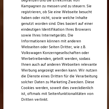
begrenzen und die Effektivität von
Hybridautos
Kampagnen zu messen und zu steuern. Sie
Marke und Erlebnis
registrieren, ob Sie eine Webseite besucht
Volkswagen R und R Experience
R-Modelle
haben oder nicht, sowie welche Inhalte
R Experience
genutzt worden sind. Dies basiert auf einer
Driving Experience
eindeutigen Identifikation Ihres Browsers
Volkswagen entdecken
Werkbesichtigung
sowie Ihres Internetgeräts. Die
Factory visit
Informationen können mit anderen
Lifestyle Shop
Webseiten oder Seiten Dritter, wie z.B.
T-Roc Kollektion
Golf Kollektion
Volkswagen Konzerngesellschaften oder
ID. Kollektion
Werbetreibenden, geteilt werden, sodass
Volkswagen Kollektion
Ihnen auch auf anderen Webseiten relevante
R-Kollektion
GTI Kollektion
Werbung angezeigt werden kann. Wir nutzen
Fußball Drop
die Dienste eines Dritten für die Verarbeitung
we drive football
solcher Daten zu Marketing Zwecken. Diese
#wedriveproud
Besitzer und Service
Cookies werden, soweit dies zweckdienlich
myVolkswagen
ist, oftmals mit Seitenfunktionalitäten von
Software Updates
Dritten verlinkt.
Service und Ersatzteile
Inspektion und HU/AU
Reparaturen und Checks