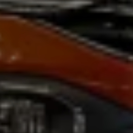
Magazin
Lifestyle
Transport
Familie
Elektromobilität
Volkswagen R
Pannen- und Unfallhilfe
Volkswagen Kundenbetreuung