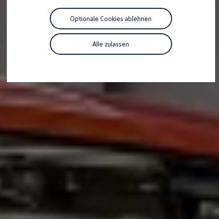
Motorenöl und Flüssigkeiten
Räder und Reifen
Optionale Cookies ablehnen
Pannen- und Unfallhilfe
Economy Service
Volkswagen Teile
Alle zulassen
Zubehör
Modellspezifisches Zubehör
Schutz und Pflege
Transport
Entertainment und Elektronik
Individualisieren
Wallbox und Ladekabel
Digitale Extras
Dienste für Ihr Modell finden
Volkswagen Apps, Login und Shop
Handy und Fahrzeug verbinden
Updates für Software, Karten und Radio
Über Ihr Auto
Vorgängermodelle
Kundeninformationen
Volkswagen Kundenbetreuung
Warn- und Kontrollleuchten
Assistenzsysteme
Digitale Betriebsanleitung
Live Beratung