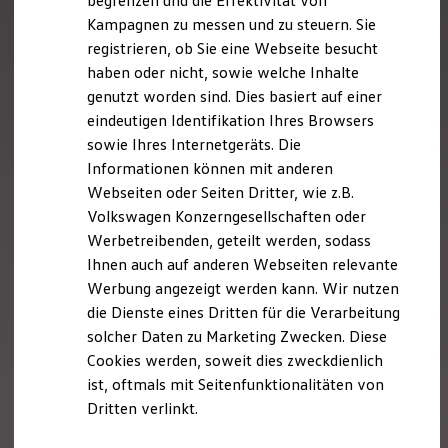
begrenzen und die Effektivität von
Hybridautos
Kampagnen zu messen und zu steuern. Sie
Marke und Erlebnis
registrieren, ob Sie eine Webseite besucht
Volkswagen R und R Experience
R-Modelle
haben oder nicht, sowie welche Inhalte
R Experience
genutzt worden sind. Dies basiert auf einer
Driving Experience
eindeutigen Identifikation Ihres Browsers
Volkswagen entdecken
Werkbesichtigung
sowie Ihres Internetgeräts. Die
Factory visit
Informationen können mit anderen
Lifestyle Shop
Webseiten oder Seiten Dritter, wie z.B.
T-Roc Kollektion
Golf Kollektion
Volkswagen Konzerngesellschaften oder
ID. Kollektion
Werbetreibenden, geteilt werden, sodass
Volkswagen Kollektion
Ihnen auch auf anderen Webseiten relevante
R-Kollektion
GTI Kollektion
Werbung angezeigt werden kann. Wir nutzen
Fußball Drop
die Dienste eines Dritten für die Verarbeitung
we drive football
solcher Daten zu Marketing Zwecken. Diese
#wedriveproud
Besitzer und Service
Cookies werden, soweit dies zweckdienlich
myVolkswagen
ist, oftmals mit Seitenfunktionalitäten von
Software Updates
Dritten verlinkt.
Service und Ersatzteile
Inspektion und HU/AU
Reparaturen und Checks