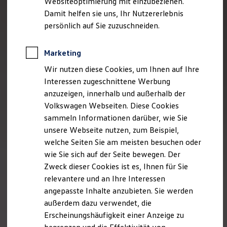
Websiteoptimierung mit einzubeziehen.
Elektrofahrzeugkonzepte
Damit helfen sie uns, Ihr Nutzererlebnis
ID. EVERY1
Reichweite
persönlich auf Sie zuzuschneiden.
Reichweite der ID. Modelle
Reichweite im Winter
Rekuperation
Marketing
Laden
Wir nutzen diese Cookies, um Ihnen auf Ihre
Laden unterwegs
Laden Zuhause
Interessen zugeschnittene Werbung
Ladestationen finden
anzuzeigen, innerhalb und außerhalb der
Ladezeitensimulator
Volkswagen Webseiten. Diese Cookies
Batterie
Sicherheit
sammeln Informationen darüber, wie Sie
Garantie und Lebensdauer
unsere Webseite nutzen, zum Beispiel,
Nachhaltigkeit
welche Seiten Sie am meisten besuchen oder
Technologie
Kosten und Kauf
wie Sie sich auf der Seite bewegen. Der
Verbrauchskosten
Zweck dieser Cookies ist es, Ihnen für Sie
Kaufoptionen
relevantere und an Ihre Interessen
E-Auto-Förderung
Software und Konnektivität
angepasste Inhalte anzubieten. Sie werden
Die ID. Software 6
außerdem dazu verwendet, die
ID. Software Versionen und Updates
Erscheinungshäufigkeit einer Anzeige zu
Digitale Extras
Schnittstellen zu Ihrem ID.