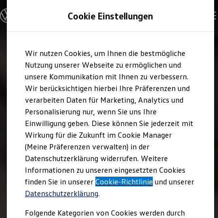
Modelle und Konfigurator
Cookie Einstellungen
Konfigurator
Modelle vergleichen
Konfiguration laden
Zum
Zum
Autosuche
Wir nutzen Cookies, um Ihnen die bestmögliche
Hauptinhalt
Footer
Elektroautos
springen
springen
Nutzung unserer Webseite zu ermöglichen und
ENERGY Sondermodelle
Nutzfahrzeuge
unsere Kommunikation mit Ihnen zu verbessern.
SUV und CUV
Wir berücksichtigen hierbei Ihre Präferenzen und
Familienautos
verarbeiten Daten für Marketing, Analytics und
Kombis
Kompaktwagen
Personalisierung nur, wenn Sie uns Ihre
Sportwagen
Einwilligung geben. Diese können Sie jederzeit mit
Schnell verfügbare Fahrzeuge
Angebote und Produkte
Wirkung für die Zukunft im Cookie Manager
Aktuelle Angebote
(Meine Präferenzen verwalten) in der
E-Auto-Förderung
Datenschutzerklärung widerrufen. Weitere
Volkswagen Marktplatz
Informationen zu unseren eingesetzten Cookies
Die ENERGY Sondermodelle
Junge Gebrauchtwagen und Gebrauchtwagen
finden Sie in unserer
Cookie-Richtlinie
und unserer
Volkswagen Zertifizierte Gebrauchtwagen
Datenschutzerklärung
.
Elektromobilität bei Gebrauchtwagen
Zubehör- und Serviceangebote
Folgende Kategorien von Cookies werden durch
Saisonangebote