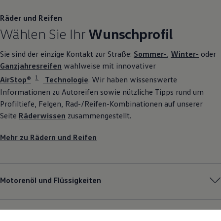
Räder und Reifen
Wählen Sie Ihr
Wunschprofil
Sie sind der einzige Kontakt zur Straße:
Sommer-
,
Winter-
oder
Ganzjahresreifen
wahlweise mit innovativer
1
AirStop®
Technologie
. Wir haben wissenswerte
Informationen zu Autoreifen sowie nützliche Tipps rund um
Profiltiefe, Felgen, Rad-/Reifen-Kombinationen auf unserer
Seite
Räderwissen
zusammengestellt.
Mehr zu Rädern und Reifen
Motorenöl und Flüssigkeiten
Pannen- und Unfallhilfe