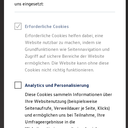
Reifenpakete
uns eingesetzt:
Leasing
Leasing-Angebote
Gebrauchtwagen Leasing
Junge Gebrauchtwagen-Leasing
Erforderliche Cookies
Elektroauto Leasing
Kleinwagen-Leasing
Erforderliche Cookies helfen dabei, eine
Leasing ohne Anzahlung
Website nutzbar zu machen, indem sie
Finanzierung
Autokredit mit Schlussrate
Grundfunktionen wie Seitennavigation und
Versicherungen und Garantien
Zugriff auf sichere Bereiche der Website
Kfz-Versicherung
ermöglichen. Die Website kann ohne diese
Restschuldversicherungen
Garantien
Cookies nicht richtig funktionieren.
Wartungsverträge
Geschäftskunden
Professional Class bei Volkswagen
Analytics und Personalisierung
Großkunden
Diese Cookies sammeln Informationen über
Behörden
Direktkunden
Ihre Websitenutzung (beispielsweise
Sonderfahrzeuge
Seitenaufrufe, Verweildauer je Seite, Klicks)
Anpfiff zum Gewinn
und ermöglichen uns bei Teilnahme, Ihre
Elektromobilität
Elektroautos
Umfrageergebnisse in die
ID. Tutorials