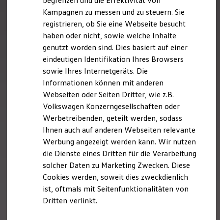
begrenzen und die Effektivität von
Hybridautos
Kampagnen zu messen und zu steuern. Sie
Marke und Erlebnis
registrieren, ob Sie eine Webseite besucht
Volkswagen R und R Experience
R-Modelle
haben oder nicht, sowie welche Inhalte
R Experience
genutzt worden sind. Dies basiert auf einer
Driving Experience
eindeutigen Identifikation Ihres Browsers
Volkswagen entdecken
Werkbesichtigung
sowie Ihres Internetgeräts. Die
Factory visit
Informationen können mit anderen
Lifestyle Shop
Webseiten oder Seiten Dritter, wie z.B.
T-Roc Kollektion
Golf Kollektion
Volkswagen Konzerngesellschaften oder
ID. Kollektion
Werbetreibenden, geteilt werden, sodass
Volkswagen Kollektion
Ihnen auch auf anderen Webseiten relevante
R-Kollektion
GTI Kollektion
Werbung angezeigt werden kann. Wir nutzen
Fußball Drop
die Dienste eines Dritten für die Verarbeitung
we drive football
solcher Daten zu Marketing Zwecken. Diese
#wedriveproud
Besitzer und Service
Cookies werden, soweit dies zweckdienlich
myVolkswagen
ist, oftmals mit Seitenfunktionalitäten von
Software Updates
Dritten verlinkt.
Service und Ersatzteile
Inspektion und HU/AU
Reparaturen und Checks