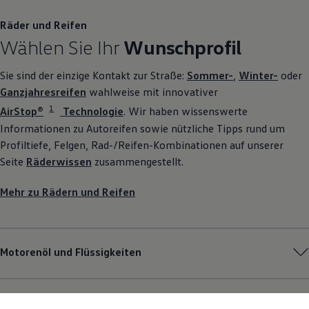
Räder und Reifen
Wählen Sie Ihr
Wunschprofil
Sie sind der einzige Kontakt zur Straße:
Sommer-
,
Winter-
oder
Ganzjahresreifen
wahlweise mit innovativer
1
AirStop®
Technologie
. Wir haben wissenswerte
Informationen zu Autoreifen sowie nützliche Tipps rund um
Profiltiefe, Felgen, Rad-/Reifen-Kombinationen auf unserer
Seite
Räderwissen
zusammengestellt.
Mehr zu Rädern und Reifen
Motorenöl und Flüssigkeiten
Pannen- und Unfallhilfe