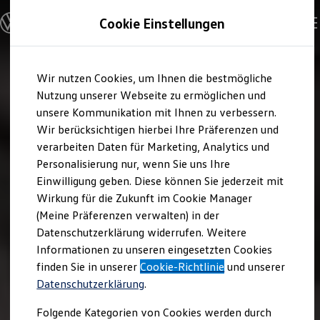
Modelle und Konfigurator
Cookie Einstellungen
Konfigurator
Modelle vergleichen
Konfiguration laden
Zum
Zum
Autosuche
Wir nutzen Cookies, um Ihnen die bestmögliche
Hauptinhalt
Footer
Elektroautos
springen
springen
Nutzung unserer Webseite zu ermöglichen und
ENERGY Sondermodelle
Nutzfahrzeuge
unsere Kommunikation mit Ihnen zu verbessern.
SUV und CUV
Wir berücksichtigen hierbei Ihre Präferenzen und
Familienautos
verarbeiten Daten für Marketing, Analytics und
Kombis
Kompaktwagen
Personalisierung nur, wenn Sie uns Ihre
Sportwagen
Einwilligung geben. Diese können Sie jederzeit mit
Schnell verfügbare Fahrzeuge
Angebote und Produkte
Wirkung für die Zukunft im Cookie Manager
Aktuelle Angebote
(Meine Präferenzen verwalten) in der
E-Auto-Förderung
Datenschutzerklärung widerrufen. Weitere
Volkswagen Marktplatz
Informationen zu unseren eingesetzten Cookies
Die ENERGY Sondermodelle
Junge Gebrauchtwagen und Gebrauchtwagen
finden Sie in unserer
Cookie-Richtlinie
und unserer
Volkswagen Zertifizierte Gebrauchtwagen
Datenschutzerklärung
.
Elektromobilität bei Gebrauchtwagen
Zubehör- und Serviceangebote
Folgende Kategorien von Cookies werden durch
Saisonangebote