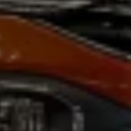
Magazin
Lifestyle
Transport
Familie
Elektromobilität
Volkswagen R
Pannen- und Unfallhilfe
Volkswagen Kundenbetreuung