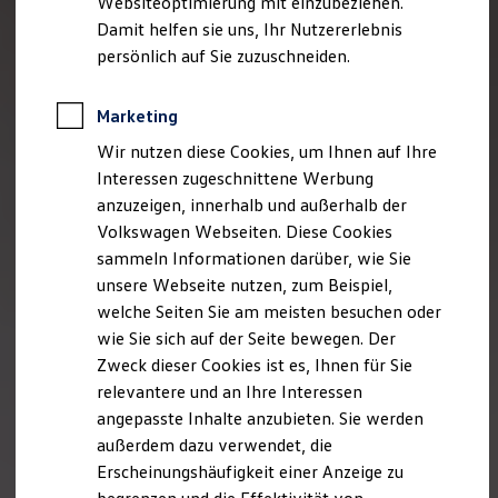
Websiteoptimierung mit einzubeziehen.
Elektrofahrzeugkonzepte
Damit helfen sie uns, Ihr Nutzererlebnis
ID. EVERY1
Reichweite
persönlich auf Sie zuzuschneiden.
Reichweite der ID. Modelle
Reichweite im Winter
Rekuperation
Marketing
Laden
Wir nutzen diese Cookies, um Ihnen auf Ihre
Laden unterwegs
Laden Zuhause
Interessen zugeschnittene Werbung
Ladestationen finden
anzuzeigen, innerhalb und außerhalb der
Ladezeitensimulator
Volkswagen Webseiten. Diese Cookies
Batterie
Sicherheit
sammeln Informationen darüber, wie Sie
Garantie und Lebensdauer
unsere Webseite nutzen, zum Beispiel,
Nachhaltigkeit
welche Seiten Sie am meisten besuchen oder
Technologie
Kosten und Kauf
wie Sie sich auf der Seite bewegen. Der
Verbrauchskosten
Zweck dieser Cookies ist es, Ihnen für Sie
Kaufoptionen
relevantere und an Ihre Interessen
E-Auto-Förderung
Software und Konnektivität
angepasste Inhalte anzubieten. Sie werden
Die ID. Software 6
außerdem dazu verwendet, die
ID. Software Versionen und Updates
Erscheinungshäufigkeit einer Anzeige zu
Digitale Extras
Schnittstellen zu Ihrem ID.