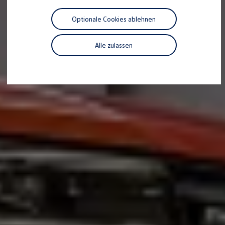
Motorenöl und Flüssigkeiten
Räder und Reifen
Optionale Cookies ablehnen
Pannen- und Unfallhilfe
Economy Service
Volkswagen Teile
Alle zulassen
Zubehör
Modellspezifisches Zubehör
Schutz und Pflege
Transport
Entertainment und Elektronik
Individualisieren
Wallbox und Ladekabel
Digitale Extras
Dienste für Ihr Modell finden
Volkswagen Apps, Login und Shop
Handy und Fahrzeug verbinden
Updates für Software, Karten und Radio
Über Ihr Auto
Vorgängermodelle
Kundeninformationen
Volkswagen Kundenbetreuung
Warn- und Kontrollleuchten
Assistenzsysteme
Digitale Betriebsanleitung
Live Beratung