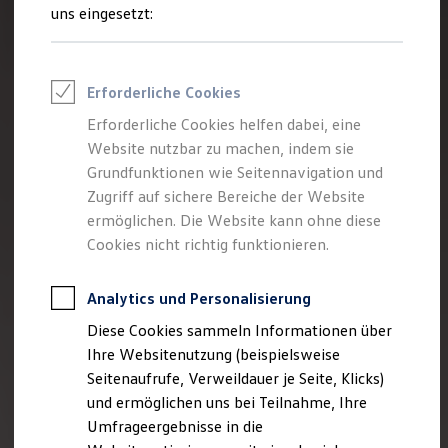
Reifenpakete
uns eingesetzt:
Leasing
Leasing-Angebote
Gebrauchtwagen Leasing
Junge Gebrauchtwagen-Leasing
Erforderliche Cookies
Elektroauto Leasing
Kleinwagen-Leasing
Erforderliche Cookies helfen dabei, eine
Leasing ohne Anzahlung
Website nutzbar zu machen, indem sie
Finanzierung
Autokredit mit Schlussrate
Grundfunktionen wie Seitennavigation und
Versicherungen und Garantien
Zugriff auf sichere Bereiche der Website
Kfz-Versicherung
ermöglichen. Die Website kann ohne diese
Restschuldversicherungen
Garantien
Cookies nicht richtig funktionieren.
Wartungsverträge
Geschäftskunden
Professional Class bei Volkswagen
Analytics und Personalisierung
Großkunden
Diese Cookies sammeln Informationen über
Behörden
Direktkunden
Ihre Websitenutzung (beispielsweise
Sonderfahrzeuge
Seitenaufrufe, Verweildauer je Seite, Klicks)
Anpfiff zum Gewinn
und ermöglichen uns bei Teilnahme, Ihre
Elektromobilität
Elektroautos
Umfrageergebnisse in die
ID. Tutorials