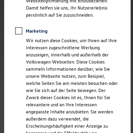
Websiteoptimierung mit einzubeziehen.
Elektrofahrzeugkonzepte
Damit helfen sie uns, Ihr Nutzererlebnis
ID. EVERY1
Reichweite
persönlich auf Sie zuzuschneiden.
Reichweite der ID. Modelle
Reichweite im Winter
Rekuperation
Marketing
Laden
Wir nutzen diese Cookies, um Ihnen auf Ihre
Laden unterwegs
Laden Zuhause
Interessen zugeschnittene Werbung
Ladestationen finden
anzuzeigen, innerhalb und außerhalb der
Ladezeitensimulator
Volkswagen Webseiten. Diese Cookies
Batterie
Sicherheit
sammeln Informationen darüber, wie Sie
Garantie und Lebensdauer
unsere Webseite nutzen, zum Beispiel,
Nachhaltigkeit
welche Seiten Sie am meisten besuchen oder
Technologie
Kosten und Kauf
wie Sie sich auf der Seite bewegen. Der
Verbrauchskosten
Zweck dieser Cookies ist es, Ihnen für Sie
Kaufoptionen
relevantere und an Ihre Interessen
E-Auto-Förderung
Software und Konnektivität
angepasste Inhalte anzubieten. Sie werden
Die ID. Software 6
außerdem dazu verwendet, die
ID. Software Versionen und Updates
Erscheinungshäufigkeit einer Anzeige zu
Digitale Extras
Schnittstellen zu Ihrem ID.