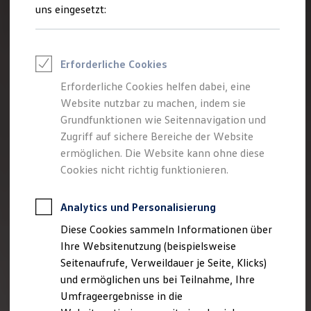
Reifenpakete
uns eingesetzt:
Leasing
Leasing-Angebote
Gebrauchtwagen Leasing
Junge Gebrauchtwagen-Leasing
Erforderliche Cookies
Elektroauto Leasing
Kleinwagen-Leasing
Erforderliche Cookies helfen dabei, eine
Leasing ohne Anzahlung
Website nutzbar zu machen, indem sie
Finanzierung
Autokredit mit Schlussrate
Grundfunktionen wie Seitennavigation und
Versicherungen und Garantien
Zugriff auf sichere Bereiche der Website
Kfz-Versicherung
ermöglichen. Die Website kann ohne diese
Restschuldversicherungen
Garantien
Cookies nicht richtig funktionieren.
Wartungsverträge
Geschäftskunden
Professional Class bei Volkswagen
Analytics und Personalisierung
Großkunden
Diese Cookies sammeln Informationen über
Behörden
Direktkunden
Ihre Websitenutzung (beispielsweise
Sonderfahrzeuge
Seitenaufrufe, Verweildauer je Seite, Klicks)
Anpfiff zum Gewinn
und ermöglichen uns bei Teilnahme, Ihre
Elektromobilität
Elektroautos
Umfrageergebnisse in die
ID. Tutorials