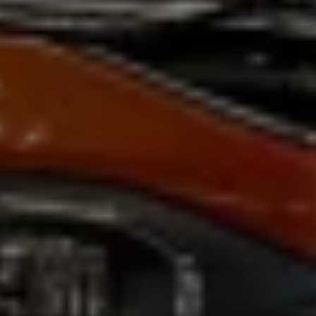
Magazin
Lifestyle
Transport
Familie
Elektromobilität
Volkswagen R
Pannen- und Unfallhilfe
Volkswagen Kundenbetreuung