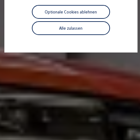
Motorenöl und Flüssigkeiten
Räder und Reifen
Optionale Cookies ablehnen
Pannen- und Unfallhilfe
Economy Service
Volkswagen Teile
Alle zulassen
Zubehör
Modellspezifisches Zubehör
Schutz und Pflege
Transport
Entertainment und Elektronik
Individualisieren
Wallbox und Ladekabel
Digitale Extras
Dienste für Ihr Modell finden
Volkswagen Apps, Login und Shop
Handy und Fahrzeug verbinden
Updates für Software, Karten und Radio
Über Ihr Auto
Vorgängermodelle
Kundeninformationen
Volkswagen Kundenbetreuung
Warn- und Kontrollleuchten
Assistenzsysteme
Digitale Betriebsanleitung
Live Beratung