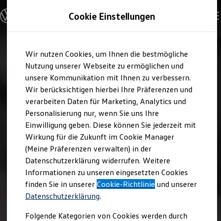
Modelle und Konfigurator
Cookie Einstellungen
Konfigurator
Modelle vergleichen
Konfiguration laden
Zum
Zum
Autosuche
Wir nutzen Cookies, um Ihnen die bestmögliche
Hauptinhalt
Footer
Elektroautos
springen
springen
Nutzung unserer Webseite zu ermöglichen und
ENERGY Sondermodelle
Nutzfahrzeuge
unsere Kommunikation mit Ihnen zu verbessern.
SUV und CUV
Wir berücksichtigen hierbei Ihre Präferenzen und
Familienautos
verarbeiten Daten für Marketing, Analytics und
Kombis
Kompaktwagen
Personalisierung nur, wenn Sie uns Ihre
Sportwagen
Einwilligung geben. Diese können Sie jederzeit mit
Schnell verfügbare Fahrzeuge
Angebote und Produkte
Wirkung für die Zukunft im Cookie Manager
Aktuelle Angebote
(Meine Präferenzen verwalten) in der
E-Auto-Förderung
Datenschutzerklärung widerrufen. Weitere
Volkswagen Marktplatz
Informationen zu unseren eingesetzten Cookies
Die ENERGY Sondermodelle
Junge Gebrauchtwagen und Gebrauchtwagen
finden Sie in unserer
Cookie-Richtlinie
und unserer
Volkswagen Zertifizierte Gebrauchtwagen
Datenschutzerklärung
.
Elektromobilität bei Gebrauchtwagen
Zubehör- und Serviceangebote
Folgende Kategorien von Cookies werden durch
Saisonangebote