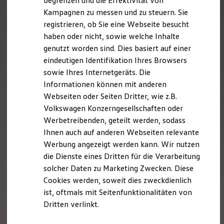
begrenzen und die Effektivität von
Hybridautos
Kampagnen zu messen und zu steuern. Sie
Marke und Erlebnis
registrieren, ob Sie eine Webseite besucht
Volkswagen R und R Experience
R-Modelle
haben oder nicht, sowie welche Inhalte
R Experience
genutzt worden sind. Dies basiert auf einer
Driving Experience
eindeutigen Identifikation Ihres Browsers
Volkswagen entdecken
Werkbesichtigung
sowie Ihres Internetgeräts. Die
Factory visit
Informationen können mit anderen
Lifestyle Shop
Webseiten oder Seiten Dritter, wie z.B.
T-Roc Kollektion
Golf Kollektion
Volkswagen Konzerngesellschaften oder
ID. Kollektion
Werbetreibenden, geteilt werden, sodass
Volkswagen Kollektion
Ihnen auch auf anderen Webseiten relevante
R-Kollektion
GTI Kollektion
Werbung angezeigt werden kann. Wir nutzen
Fußball Drop
die Dienste eines Dritten für die Verarbeitung
we drive football
solcher Daten zu Marketing Zwecken. Diese
#wedriveproud
Besitzer und Service
Cookies werden, soweit dies zweckdienlich
myVolkswagen
ist, oftmals mit Seitenfunktionalitäten von
Software Updates
Dritten verlinkt.
Service und Ersatzteile
Inspektion und HU/AU
Reparaturen und Checks