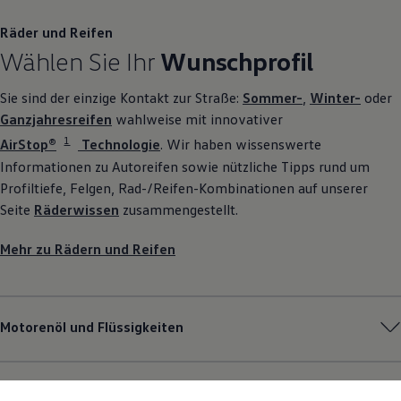
Räder und Reifen
Wählen Sie Ihr
Wunschprofil
Sie sind der einzige Kontakt zur Straße:
Sommer-
,
Winter-
oder
Ganzjahresreifen
wahlweise mit innovativer
1
AirStop®
Technologie
. Wir haben wissenswerte
Informationen zu Autoreifen sowie nützliche Tipps rund um
Profiltiefe, Felgen, Rad-/Reifen-Kombinationen auf unserer
Seite
Räderwissen
zusammengestellt.
Mehr zu Rädern und Reifen
Motorenöl und Flüssigkeiten
Pannen- und Unfallhilfe