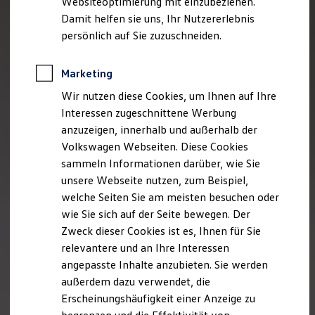
Websiteoptimierung mit einzubeziehen.
Elektrofahrzeugkonzepte
Damit helfen sie uns, Ihr Nutzererlebnis
ID. EVERY1
Reichweite
persönlich auf Sie zuzuschneiden.
Reichweite der ID. Modelle
Reichweite im Winter
Rekuperation
Marketing
Laden
Wir nutzen diese Cookies, um Ihnen auf Ihre
Laden unterwegs
Laden Zuhause
Interessen zugeschnittene Werbung
Ladestationen finden
anzuzeigen, innerhalb und außerhalb der
Ladezeitensimulator
Volkswagen Webseiten. Diese Cookies
Batterie
Sicherheit
sammeln Informationen darüber, wie Sie
Garantie und Lebensdauer
unsere Webseite nutzen, zum Beispiel,
Nachhaltigkeit
welche Seiten Sie am meisten besuchen oder
Technologie
Kosten und Kauf
wie Sie sich auf der Seite bewegen. Der
Verbrauchskosten
Zweck dieser Cookies ist es, Ihnen für Sie
Kaufoptionen
relevantere und an Ihre Interessen
E-Auto-Förderung
Software und Konnektivität
angepasste Inhalte anzubieten. Sie werden
Die ID. Software 6
außerdem dazu verwendet, die
ID. Software Versionen und Updates
Erscheinungshäufigkeit einer Anzeige zu
Digitale Extras
Schnittstellen zu Ihrem ID.