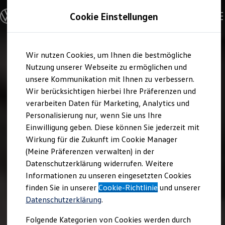
Modelle und Konfigurator
Cookie Einstellungen
Konfigurator
Modelle vergleichen
Konfiguration laden
Zum
Zum
Autosuche
Wir nutzen Cookies, um Ihnen die bestmögliche
Hauptinhalt
Footer
Elektroautos
springen
springen
Nutzung unserer Webseite zu ermöglichen und
ENERGY Sondermodelle
Nutzfahrzeuge
unsere Kommunikation mit Ihnen zu verbessern.
SUV und CUV
Wir berücksichtigen hierbei Ihre Präferenzen und
Familienautos
verarbeiten Daten für Marketing, Analytics und
Kombis
Kompaktwagen
Personalisierung nur, wenn Sie uns Ihre
Sportwagen
Einwilligung geben. Diese können Sie jederzeit mit
Schnell verfügbare Fahrzeuge
Angebote und Produkte
Wirkung für die Zukunft im Cookie Manager
Aktuelle Angebote
(Meine Präferenzen verwalten) in der
E-Auto-Förderung
Datenschutzerklärung widerrufen. Weitere
Volkswagen Marktplatz
Informationen zu unseren eingesetzten Cookies
Die ENERGY Sondermodelle
Junge Gebrauchtwagen und Gebrauchtwagen
finden Sie in unserer
Cookie-Richtlinie
und unserer
Volkswagen Zertifizierte Gebrauchtwagen
Datenschutzerklärung
.
Elektromobilität bei Gebrauchtwagen
Zubehör- und Serviceangebote
Folgende Kategorien von Cookies werden durch
Saisonangebote