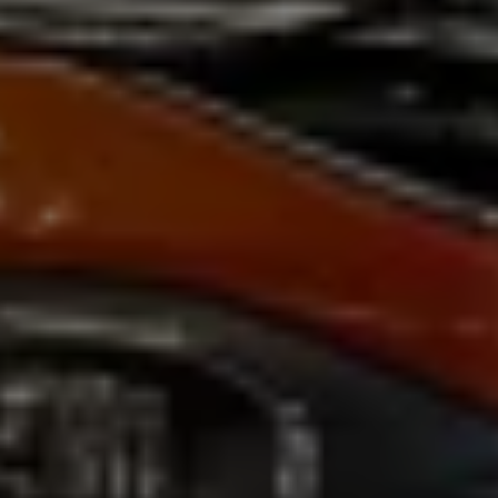
Magazin
Lifestyle
Transport
Familie
Elektromobilität
Volkswagen R
Pannen- und Unfallhilfe
Volkswagen Kundenbetreuung