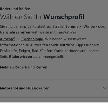
Räder und Reifen
Wählen Sie Ihr
Wunschprofil
Sie sind der einzige Kontakt zur Straße:
Sommer-
,
Winter-
oder
Ganzjahresreifen
wahlweise mit innovativer
1
AirStop®
Technologie
. Wir haben wissenswerte
Informationen zu Autoreifen sowie nützliche Tipps rund um
Profiltiefe, Felgen, Rad-/Reifen-Kombinationen auf unserer
Seite
Räderwissen
zusammengestellt.
Mehr zu Rädern und Reifen
Motorenöl und Flüssigkeiten
Pannen- und Unfallhilfe