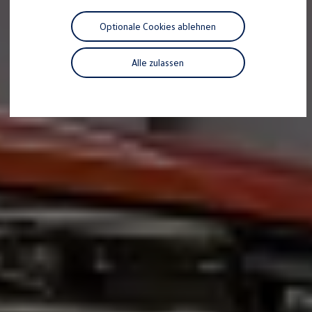
Motorenöl und Flüssigkeiten
Räder und Reifen
Optionale Cookies ablehnen
Pannen- und Unfallhilfe
Economy Service
Volkswagen Teile
Alle zulassen
Zubehör
Modellspezifisches Zubehör
Schutz und Pflege
Transport
Entertainment und Elektronik
Individualisieren
Wallbox und Ladekabel
Digitale Extras
Dienste für Ihr Modell finden
Volkswagen Apps, Login und Shop
Handy und Fahrzeug verbinden
Updates für Software, Karten und Radio
Über Ihr Auto
Vorgängermodelle
Kundeninformationen
Volkswagen Kundenbetreuung
Warn- und Kontrollleuchten
Assistenzsysteme
Digitale Betriebsanleitung
Live Beratung