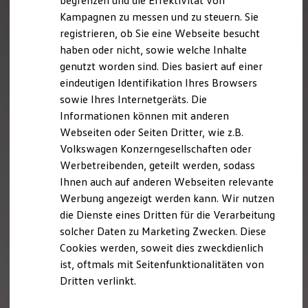
begrenzen und die Effektivität von
Hybridautos
Kampagnen zu messen und zu steuern. Sie
Marke und Erlebnis
registrieren, ob Sie eine Webseite besucht
Volkswagen R und R Experience
R-Modelle
haben oder nicht, sowie welche Inhalte
R Experience
genutzt worden sind. Dies basiert auf einer
Driving Experience
eindeutigen Identifikation Ihres Browsers
Volkswagen entdecken
Werkbesichtigung
sowie Ihres Internetgeräts. Die
Factory visit
Informationen können mit anderen
Lifestyle Shop
Webseiten oder Seiten Dritter, wie z.B.
T-Roc Kollektion
Golf Kollektion
Volkswagen Konzerngesellschaften oder
ID. Kollektion
Werbetreibenden, geteilt werden, sodass
Volkswagen Kollektion
Ihnen auch auf anderen Webseiten relevante
R-Kollektion
GTI Kollektion
Werbung angezeigt werden kann. Wir nutzen
Fußball Drop
die Dienste eines Dritten für die Verarbeitung
we drive football
solcher Daten zu Marketing Zwecken. Diese
#wedriveproud
Besitzer und Service
Cookies werden, soweit dies zweckdienlich
myVolkswagen
ist, oftmals mit Seitenfunktionalitäten von
Software Updates
Dritten verlinkt.
Service und Ersatzteile
Inspektion und HU/AU
Reparaturen und Checks