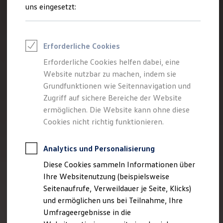
Reifenpakete
uns eingesetzt:
Leasing
Leasing-Angebote
Gebrauchtwagen Leasing
Junge Gebrauchtwagen-Leasing
Erforderliche Cookies
Elektroauto Leasing
Kleinwagen-Leasing
Erforderliche Cookies helfen dabei, eine
Leasing ohne Anzahlung
Website nutzbar zu machen, indem sie
Finanzierung
Autokredit mit Schlussrate
Grundfunktionen wie Seitennavigation und
Versicherungen und Garantien
Zugriff auf sichere Bereiche der Website
Kfz-Versicherung
ermöglichen. Die Website kann ohne diese
Restschuldversicherungen
Garantien
Cookies nicht richtig funktionieren.
Wartungsverträge
Geschäftskunden
Professional Class bei Volkswagen
Analytics und Personalisierung
Großkunden
Diese Cookies sammeln Informationen über
Behörden
Direktkunden
Ihre Websitenutzung (beispielsweise
Sonderfahrzeuge
Seitenaufrufe, Verweildauer je Seite, Klicks)
Anpfiff zum Gewinn
und ermöglichen uns bei Teilnahme, Ihre
Elektromobilität
Elektroautos
Umfrageergebnisse in die
ID. Tutorials