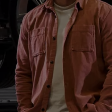
Hybridautos
Marke und Erlebnis
Volkswagen R und R Experience
R-Modelle
R Experience
Driving Experience
Volkswagen entdecken
Werkbesichtigung
Factory visit
Lifestyle Shop
T-Roc Kollektion
Golf Kollektion
ID. Kollektion
Volkswagen Kollektion
R-Kollektion
GTI Kollektion
Fußball Drop
we drive football
#wedriveproud
Besitzer und Service
myVolkswagen
Software Updates
Service und Ersatzteile
Inspektion und HU/AU
Reparaturen und Checks