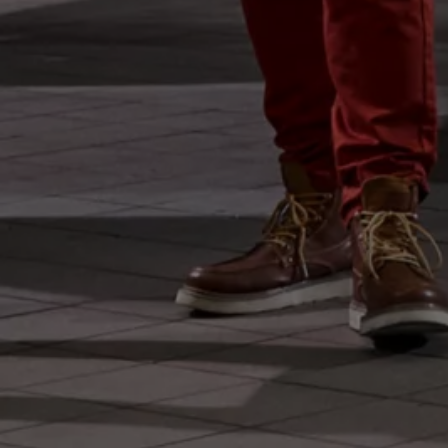
Magazin
Lifestyle
Transport
Familie
Elektromobilität
Volkswagen R
Pannen- und Unfallhilfe
Volkswagen Kundenbetreuung