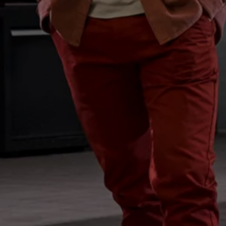
Motorenöl und Flüssigkeiten
Räder und Reifen
Pannen- und Unfallhilfe
Economy Service
Volkswagen Teile
Zubehör
Modellspezifisches Zubehör
Schutz und Pflege
Transport
Entertainment und Elektronik
Individualisieren
Wallbox und Ladekabel
Digitale Extras
Dienste für Ihr Modell finden
Volkswagen Apps, Login und Shop
Handy und Fahrzeug verbinden
Updates für Software, Karten und Radio
Über Ihr Auto
Vorgängermodelle
Kundeninformationen
Volkswagen Kundenbetreuung
Warn- und Kontrollleuchten
Assistenzsysteme
Digitale Betriebsanleitung
Live Beratung