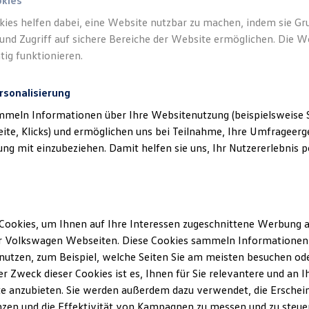
okies
kies helfen dabei, eine Website nutzbar zu machen, indem sie G
und Zugriff auf sichere Bereiche der Website ermöglichen. Die W
tig funktionieren.
rsonalisierung
mmeln Informationen über Ihre Websitenutzung (beispielsweise S
eite, Klicks) und ermöglichen uns bei Teilnahme, Ihre Umfrageerge
g mit einzubeziehen. Damit helfen sie uns, Ihr Nutzererlebnis pe
Cookies, um Ihnen auf Ihre Interessen zugeschnittene Werbung a
r Volkswagen Webseiten. Diese Cookies sammeln Informationen 
utzen, zum Beispiel, welche Seiten Sie am meisten besuchen oder
r Zweck dieser Cookies ist es, Ihnen für Sie relevantere und an I
e anzubieten. Sie werden außerdem dazu verwendet, die Erschein
zen und die Effektivität von Kampagnen zu messen und zu steuern