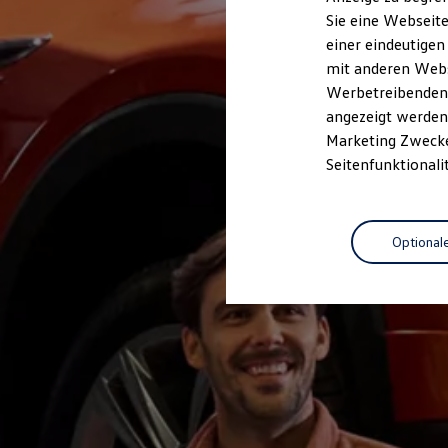
Elektrofahrzeugkonzepte
Sie eine Webseite
ID. EVERY1
einer eindeutigen
Reichweite
Reichweite der ID. Modelle
mit anderen Webse
Reichweite im Winter
Werbetreibenden,
Rekuperation
angezeigt werden 
Laden
Laden unterwegs
Marketing Zwecken
Laden Zuhause
Seitenfunktionali
Ladestationen finden
Ladezeitensimulator
Batterie
Sicherheit
Optional
Garantie und Lebensdauer
Nachhaltigkeit
Technologie
Kosten und Kauf
Verbrauchskosten
Kaufoptionen
E-Auto-Förderung
Software und Konnektivität
Die ID. Software 6
ID. Software Versionen und Updates
Digitale Extras
Schnittstellen zu Ihrem ID.