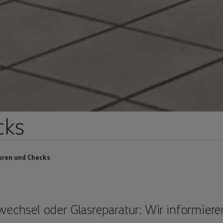
cks
uren und Checks
wechsel oder Glasreparatur: Wir informiere