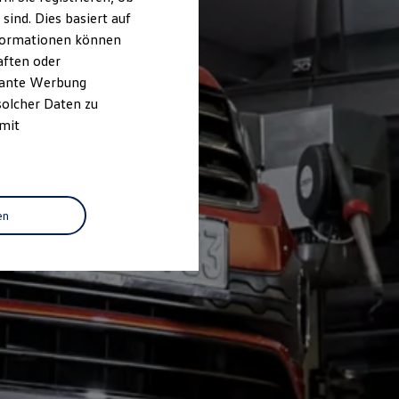
ind. Dies basiert auf
Informationen können
aften oder
evante Werbung
solcher Daten zu
 mit
en