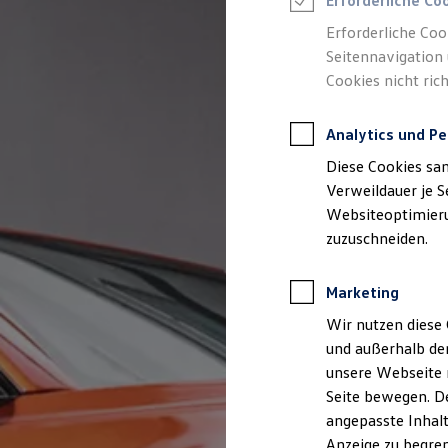
Erforderliche Co
Reifenpakete
Leasing
Erforderliche Coo
Leasing-Angebote
Seitennavigation 
Gebrauchtwagen Leasing
Cookies nicht rich
Junge Gebrauchtwagen-Leasing
Elektroauto Leasing
Kleinwagen-Leasing
Analytics und Pe
Leasing ohne Anzahlung
Finanzierung
Diese Cookies sa
Autokredit mit Schlussrate
Versicherungen und Garantien
Verweildauer je S
Kfz-Versicherung
Websiteoptimierun
Restschuldversicherungen
zuzuschneiden.
Garantien
Wartungsverträge
Geschäftskunden
Marketing
Professional Class bei Volkswagen
Großkunden
Wir nutzen diese 
Behörden
und außerhalb de
Direktkunden
Sonderfahrzeuge
unsere Webseite n
Anpfiff zum Gewinn
Seite bewegen. De
Elektromobilität
angepasste Inhalt
Elektroautos
ID. Tutorials
Anzeige zu begren