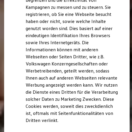
begrenzen und die Effektivität von
Hybridautos
Kampagnen zu messen und zu steuern. Sie
Marke und Erlebnis
registrieren, ob Sie eine Webseite besucht
Volkswagen R und R Experience
R-Modelle
haben oder nicht, sowie welche Inhalte
R Experience
genutzt worden sind. Dies basiert auf einer
Driving Experience
eindeutigen Identifikation Ihres Browsers
Volkswagen entdecken
Werkbesichtigung
sowie Ihres Internetgeräts. Die
Factory visit
Informationen können mit anderen
Lifestyle Shop
Webseiten oder Seiten Dritter, wie z.B.
T-Roc Kollektion
Golf Kollektion
Volkswagen Konzerngesellschaften oder
ID. Kollektion
Werbetreibenden, geteilt werden, sodass
Volkswagen Kollektion
Ihnen auch auf anderen Webseiten relevante
R-Kollektion
GTI Kollektion
Werbung angezeigt werden kann. Wir nutzen
Fußball Drop
die Dienste eines Dritten für die Verarbeitung
we drive football
solcher Daten zu Marketing Zwecken. Diese
#wedriveproud
Besitzer und Service
Cookies werden, soweit dies zweckdienlich
myVolkswagen
ist, oftmals mit Seitenfunktionalitäten von
Software Updates
Dritten verlinkt.
Service und Ersatzteile
Inspektion und HU/AU
Reparaturen und Checks