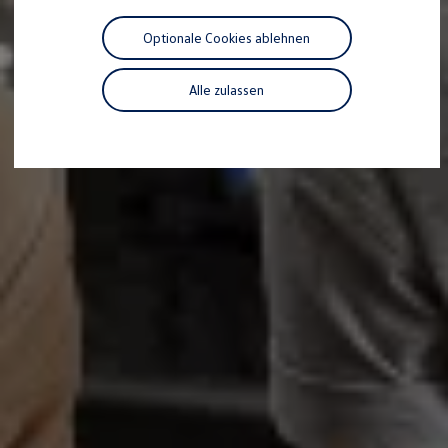
Motorenöl und Flüssigkeiten
Räder und Reifen
Optionale Cookies ablehnen
Pannen- und Unfallhilfe
Economy Service
Volkswagen Teile
Alle zulassen
Zubehör
Modellspezifisches Zubehör
Schutz und Pflege
Transport
Entertainment und Elektronik
Individualisieren
Wallbox und Ladekabel
Digitale Extras
Dienste für Ihr Modell finden
Volkswagen Apps, Login und Shop
Handy und Fahrzeug verbinden
Updates für Software, Karten und Radio
Über Ihr Auto
Vorgängermodelle
Kundeninformationen
Volkswagen Kundenbetreuung
Warn- und Kontrollleuchten
Assistenzsysteme
Digitale Betriebsanleitung
Live Beratung