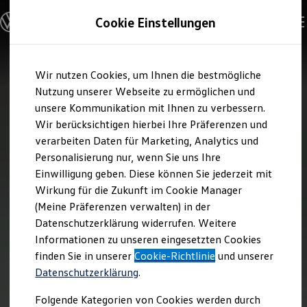
Modelle und Konfigurator
Cookie Einstellungen
Konfigurator
Modelle vergleichen
Konfiguration laden
Zum
Zum
Autosuche
Wir nutzen Cookies, um Ihnen die bestmögliche
Hauptinhalt
Footer
Elektroautos
springen
springen
Nutzung unserer Webseite zu ermöglichen und
ENERGY Sondermodelle
Nutzfahrzeuge
unsere Kommunikation mit Ihnen zu verbessern.
SUV und CUV
Wir berücksichtigen hierbei Ihre Präferenzen und
Familienautos
verarbeiten Daten für Marketing, Analytics und
Kombis
Kompaktwagen
Personalisierung nur, wenn Sie uns Ihre
Sportwagen
Einwilligung geben. Diese können Sie jederzeit mit
Schnell verfügbare Fahrzeuge
Angebote und Produkte
Wirkung für die Zukunft im Cookie Manager
Aktuelle Angebote
(Meine Präferenzen verwalten) in der
E-Auto-Förderung
Datenschutzerklärung widerrufen. Weitere
Volkswagen Marktplatz
Informationen zu unseren eingesetzten Cookies
Die ENERGY Sondermodelle
Junge Gebrauchtwagen und Gebrauchtwagen
finden Sie in unserer
Cookie-Richtlinie
und unserer
Volkswagen Zertifizierte Gebrauchtwagen
Datenschutzerklärung
.
Elektromobilität bei Gebrauchtwagen
Zubehör- und Serviceangebote
Folgende Kategorien von Cookies werden durch
Saisonangebote