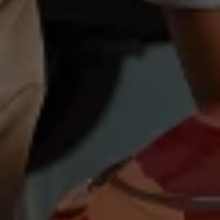
Magazin
Lifestyle
Transport
Familie
Elektromobilität
Volkswagen R
Pannen- und Unfallhilfe
Volkswagen Kundenbetreuung