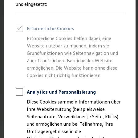
Reifenpakete
uns eingesetzt:
Leasing
Leasing-Angebote
Gebrauchtwagen Leasing
Junge Gebrauchtwagen-Leasing
Erforderliche Cookies
Elektroauto Leasing
Kleinwagen-Leasing
Erforderliche Cookies helfen dabei, eine
Leasing ohne Anzahlung
Website nutzbar zu machen, indem sie
Finanzierung
Autokredit mit Schlussrate
Grundfunktionen wie Seitennavigation und
Versicherungen und Garantien
Zugriff auf sichere Bereiche der Website
Kfz-Versicherung
ermöglichen. Die Website kann ohne diese
Restschuldversicherungen
Garantien
Cookies nicht richtig funktionieren.
Wartungsverträge
Geschäftskunden
Professional Class bei Volkswagen
Analytics und Personalisierung
Großkunden
Diese Cookies sammeln Informationen über
Behörden
Direktkunden
Ihre Websitenutzung (beispielsweise
Sonderfahrzeuge
Seitenaufrufe, Verweildauer je Seite, Klicks)
Anpfiff zum Gewinn
und ermöglichen uns bei Teilnahme, Ihre
Elektromobilität
Elektroautos
Umfrageergebnisse in die
ID. Tutorials