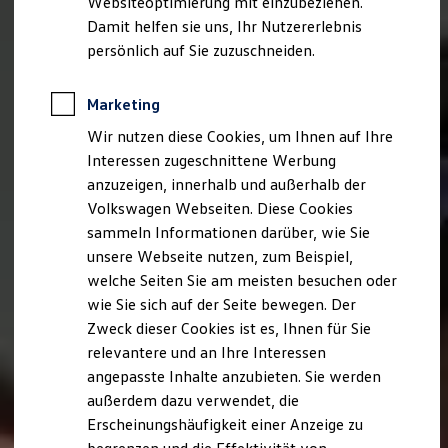
Websiteoptimierung mit einzubeziehen.
Elektrofahrzeugkonzepte
Damit helfen sie uns, Ihr Nutzererlebnis
ID. EVERY1
Reichweite
persönlich auf Sie zuzuschneiden.
Reichweite der ID. Modelle
Reichweite im Winter
Rekuperation
Marketing
Laden
Wir nutzen diese Cookies, um Ihnen auf Ihre
Laden unterwegs
Laden Zuhause
Interessen zugeschnittene Werbung
Ladestationen finden
anzuzeigen, innerhalb und außerhalb der
Ladezeitensimulator
Volkswagen Webseiten. Diese Cookies
Batterie
Sicherheit
sammeln Informationen darüber, wie Sie
Garantie und Lebensdauer
unsere Webseite nutzen, zum Beispiel,
Nachhaltigkeit
welche Seiten Sie am meisten besuchen oder
Technologie
Kosten und Kauf
wie Sie sich auf der Seite bewegen. Der
Verbrauchskosten
Zweck dieser Cookies ist es, Ihnen für Sie
Kaufoptionen
relevantere und an Ihre Interessen
E-Auto-Förderung
Software und Konnektivität
angepasste Inhalte anzubieten. Sie werden
Die ID. Software 6
außerdem dazu verwendet, die
ID. Software Versionen und Updates
Erscheinungshäufigkeit einer Anzeige zu
Digitale Extras
Schnittstellen zu Ihrem ID.