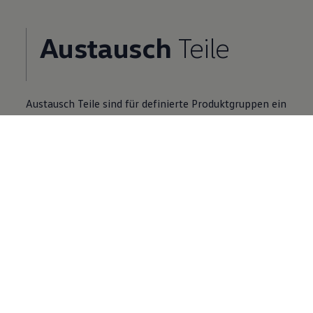
Austausch
Teile
Austausch
Teile
sind für definierte Produktgruppen ein
Zusatzangebot zu Neuteilen.
Volkswagen
Partner finden