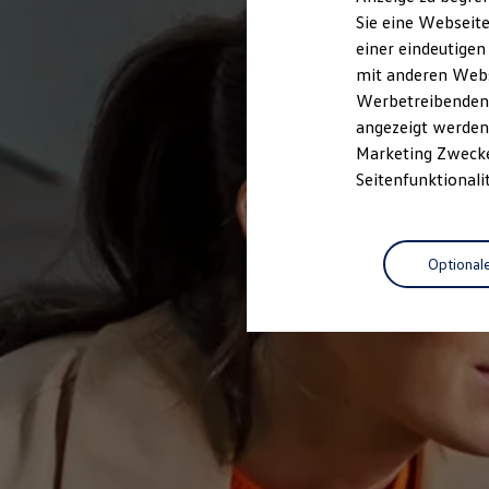
Elektrofahrzeugkonzepte
Sie eine Webseite
ID. EVERY1
einer eindeutigen
Reichweite
Reichweite der ID. Modelle
mit anderen Webse
Reichweite im Winter
Werbetreibenden,
Rekuperation
angezeigt werden 
Laden
Laden unterwegs
Marketing Zwecken
Laden Zuhause
Seitenfunktionali
Ladestationen finden
Ladezeitensimulator
Batterie
Sicherheit
Optional
Garantie und Lebensdauer
Nachhaltigkeit
Technologie
Kosten und Kauf
Verbrauchskosten
Kaufoptionen
E-Auto-Förderung
Software und Konnektivität
Die ID. Software 6
ID. Software Versionen und Updates
Digitale Extras
Schnittstellen zu Ihrem ID.