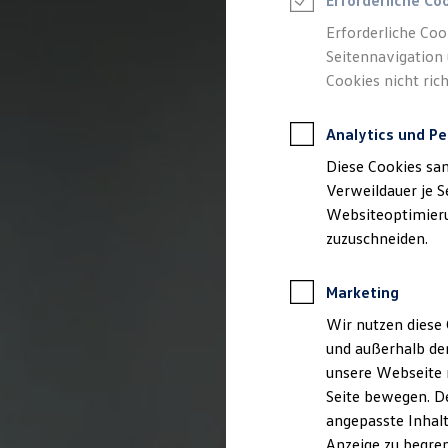
Erforderliche Co
Reifenpakete
Leasing
Erforderliche Coo
Leasing-Angebote
Seitennavigation 
Gebrauchtwagen Leasing
Cookies nicht rich
Junge Gebrauchtwagen-Leasing
Elektroauto Leasing
Kleinwagen-Leasing
Analytics und Pe
Leasing ohne Anzahlung
Finanzierung
Diese Cookies sa
Autokredit mit Schlussrate
Versicherungen und Garantien
Verweildauer je S
Kfz-Versicherung
Websiteoptimierun
Restschuldversicherungen
zuzuschneiden.
Garantien
Wartungsverträge
Geschäftskunden
Marketing
Professional Class bei Volkswagen
Großkunden
Wir nutzen diese 
Behörden
und außerhalb de
Direktkunden
Sonderfahrzeuge
unsere Webseite n
Anpfiff zum Gewinn
Seite bewegen. De
Elektromobilität
angepasste Inhalt
Elektroautos
ID. Tutorials
Anzeige zu begren