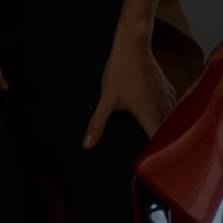
Magazin
Lifestyle
Transport
Familie
Elektromobilität
Volkswagen R
Pannen- und Unfallhilfe
Volkswagen Kundenbetreuung