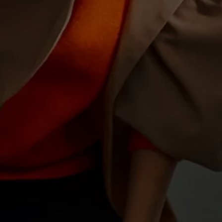
Motorenöl und Flüssigkeiten
Räder und Reifen
Pannen- und Unfallhilfe
Economy Service
Volkswagen Teile
Zubehör
Modellspezifisches Zubehör
Schutz und Pflege
Transport
Entertainment und Elektronik
Individualisieren
Wallbox und Ladekabel
Digitale Extras
Dienste für Ihr Modell finden
Volkswagen Apps, Login und Shop
Handy und Fahrzeug verbinden
Updates für Software, Karten und Radio
Über Ihr Auto
Vorgängermodelle
Kundeninformationen
Volkswagen Kundenbetreuung
Warn- und Kontrollleuchten
Assistenzsysteme
Digitale Betriebsanleitung
Live Beratung