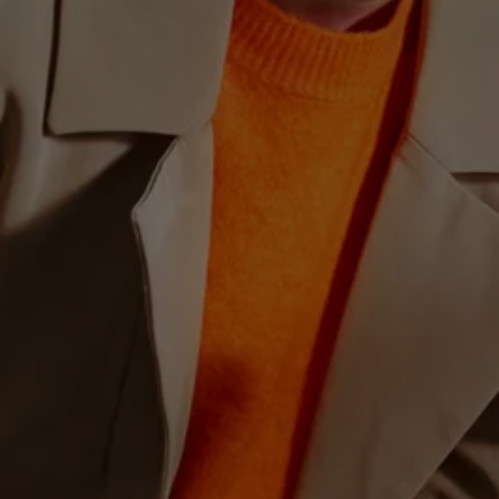
Hybridautos
Marke und Erlebnis
Volkswagen R und R Experience
R-Modelle
R Experience
Driving Experience
Volkswagen entdecken
Werkbesichtigung
Factory visit
Lifestyle Shop
T-Roc Kollektion
Golf Kollektion
ID. Kollektion
Volkswagen Kollektion
R-Kollektion
GTI Kollektion
Fußball Drop
we drive football
#wedriveproud
Besitzer und Service
myVolkswagen
Software Updates
Service und Ersatzteile
Inspektion und HU/AU
Reparaturen und Checks