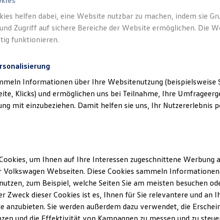
okies
kies helfen dabei, eine Website nutzbar zu machen, indem sie G
und Zugriff auf sichere Bereiche der Website ermöglichen. Die W
tig funktionieren.
rsonalisierung
mmeln Informationen über Ihre Websitenutzung (beispielsweise S
eite, Klicks) und ermöglichen uns bei Teilnahme, Ihre Umfrageerge
g mit einzubeziehen. Damit helfen sie uns, Ihr Nutzererlebnis pe
Cookies, um Ihnen auf Ihre Interessen zugeschnittene Werbung a
r Volkswagen Webseiten. Diese Cookies sammeln Informationen 
utzen, zum Beispiel, welche Seiten Sie am meisten besuchen oder
r Zweck dieser Cookies ist es, Ihnen für Sie relevantere und an I
e anzubieten. Sie werden außerdem dazu verwendet, die Erschein
zen und die Effektivität von Kampagnen zu messen und zu steuern