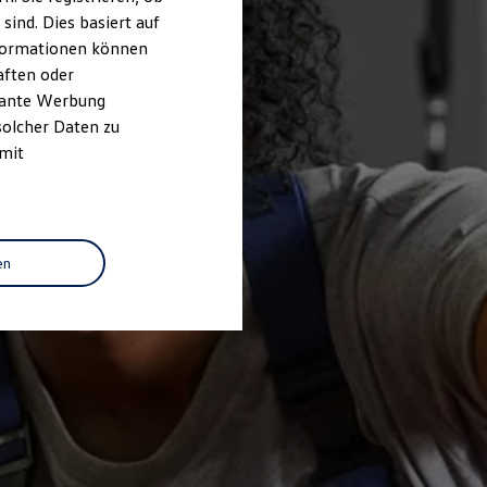
ind. Dies basiert auf
Informationen können
aften oder
evante Werbung
solcher Daten zu
 mit
en