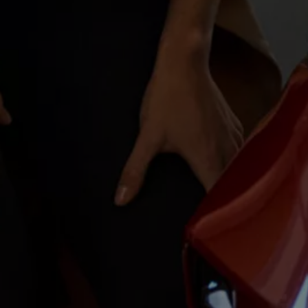
Magazin
Lifestyle
Transport
Familie
Elektromobilität
Volkswagen R
Pannen- und Unfallhilfe
Volkswagen Kundenbetreuung