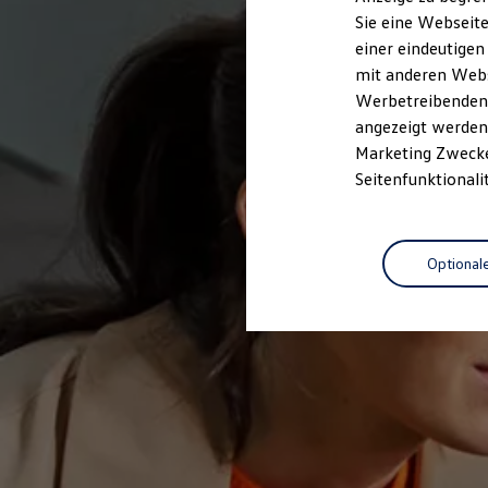
Elektrofahrzeugkonzepte
Sie eine Webseite
ID. EVERY1
einer eindeutigen
Reichweite
Reichweite der ID. Modelle
mit anderen Webse
Reichweite im Winter
Werbetreibenden,
Rekuperation
angezeigt werden 
Laden
Laden unterwegs
Marketing Zwecken
Laden Zuhause
Seitenfunktionali
Ladestationen finden
Ladezeitensimulator
Batterie
Sicherheit
Optional
Garantie und Lebensdauer
Nachhaltigkeit
Technologie
Kosten und Kauf
Verbrauchskosten
Kaufoptionen
E-Auto-Förderung
Software und Konnektivität
Die ID. Software 6
ID. Software Versionen und Updates
Digitale Extras
Schnittstellen zu Ihrem ID.