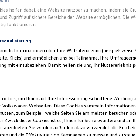
okies
kies helfen dabei, eine Website nutzbar zu machen, indem sie G
und Zugriff auf sichere Bereiche der Website ermöglichen. Die W
tig funktionieren.
rsonalisierung
mmeln Informationen über Ihre Websitenutzung (beispielsweise S
eite, Klicks) und ermöglichen uns bei Teilnahme, Ihre Umfrageerge
g mit einzubeziehen. Damit helfen sie uns, Ihr Nutzererlebnis pe
Cookies, um Ihnen auf Ihre Interessen zugeschnittene Werbung a
r Volkswagen Webseiten. Diese Cookies sammeln Informationen 
utzen, zum Beispiel, welche Seiten Sie am meisten besuchen oder
r Zweck dieser Cookies ist es, Ihnen für Sie relevantere und an I
e anzubieten. Sie werden außerdem dazu verwendet, die Erschein
zen und die Effektivität von Kampagnen zu messen und zu steuern