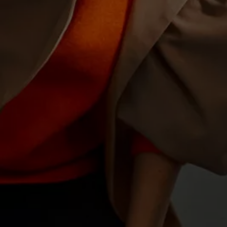
Motorenöl und Flüssigkeiten
Räder und Reifen
Pannen- und Unfallhilfe
Economy Service
Volkswagen Teile
Zubehör
Modellspezifisches Zubehör
Schutz und Pflege
Transport
Entertainment und Elektronik
Individualisieren
Wallbox und Ladekabel
Digitale Extras
Dienste für Ihr Modell finden
Volkswagen Apps, Login und Shop
Handy und Fahrzeug verbinden
Updates für Software, Karten und Radio
Über Ihr Auto
Vorgängermodelle
Kundeninformationen
Volkswagen Kundenbetreuung
Warn- und Kontrollleuchten
Assistenzsysteme
Digitale Betriebsanleitung
Live Beratung