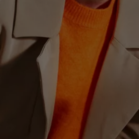
Hybridautos
Marke und Erlebnis
Volkswagen R und R Experience
R-Modelle
R Experience
Driving Experience
Volkswagen entdecken
Werkbesichtigung
Factory visit
Lifestyle Shop
T-Roc Kollektion
Golf Kollektion
ID. Kollektion
Volkswagen Kollektion
R-Kollektion
GTI Kollektion
Fußball Drop
we drive football
#wedriveproud
Besitzer und Service
myVolkswagen
Software Updates
Service und Ersatzteile
Inspektion und HU/AU
Reparaturen und Checks