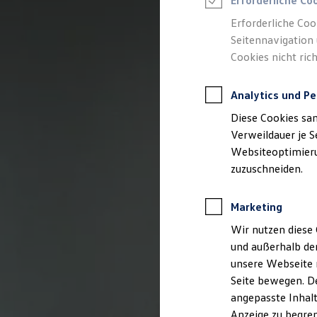
Erforderliche Co
Reifenpakete
Leasing
Erforderliche Coo
Leasing-Angebote
Seitennavigation 
Gebrauchtwagen Leasing
Cookies nicht rich
Junge Gebrauchtwagen-Leasing
Elektroauto Leasing
Kleinwagen-Leasing
Analytics und Pe
Leasing ohne Anzahlung
Finanzierung
Diese Cookies sa
Autokredit mit Schlussrate
Versicherungen und Garantien
Verweildauer je S
Kfz-Versicherung
Websiteoptimierun
Restschuldversicherungen
zuzuschneiden.
Garantien
Wartungsverträge
Geschäftskunden
Marketing
Professional Class bei Volkswagen
Großkunden
Wir nutzen diese 
Behörden
und außerhalb de
Direktkunden
Sonderfahrzeuge
unsere Webseite n
Anpfiff zum Gewinn
Seite bewegen. De
Elektromobilität
angepasste Inhalt
Elektroautos
ID. Tutorials
Anzeige zu begren