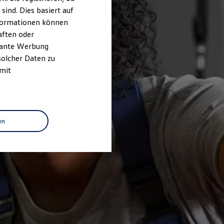
ind. Dies basiert auf
Informationen können
aften oder
evante Werbung
solcher Daten zu
 mit
en