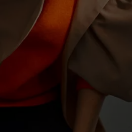
Motorenöl und Flüssigkeiten
Räder und Reifen
Pannen- und Unfallhilfe
Economy Service
Volkswagen Teile
Zubehör
Modellspezifisches Zubehör
Schutz und Pflege
Transport
Entertainment und Elektronik
Individualisieren
Wallbox und Ladekabel
Digitale Extras
Dienste für Ihr Modell finden
Volkswagen Apps, Login und Shop
Handy und Fahrzeug verbinden
Updates für Software, Karten und Radio
Über Ihr Auto
Vorgängermodelle
Kundeninformationen
Volkswagen Kundenbetreuung
Warn- und Kontrollleuchten
Assistenzsysteme
Digitale Betriebsanleitung
Live Beratung