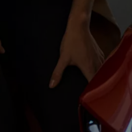
Magazin
Lifestyle
Transport
Familie
Elektromobilität
Volkswagen R
Pannen- und Unfallhilfe
Volkswagen Kundenbetreuung