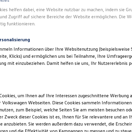
okies
kies helfen dabei, eine Website nutzbar zu machen, indem sie G
und Zugriff auf sichere Bereiche der Website ermöglichen. Die W
tig funktionieren.
rsonalisierung
mmeln Informationen über Ihre Websitenutzung (beispielsweise S
eite, Klicks) und ermöglichen uns bei Teilnahme, Ihre Umfrageerge
g mit einzubeziehen. Damit helfen sie uns, Ihr Nutzererlebnis pe
Cookies, um Ihnen auf Ihre Interessen zugeschnittene Werbung a
r Volkswagen Webseiten. Diese Cookies sammeln Informationen 
utzen, zum Beispiel, welche Seiten Sie am meisten besuchen oder
r Zweck dieser Cookies ist es, Ihnen für Sie relevantere und an I
e anzubieten. Sie werden außerdem dazu verwendet, die Erschein
zen und die Effektivität von Kampagnen zu messen und zu steuern