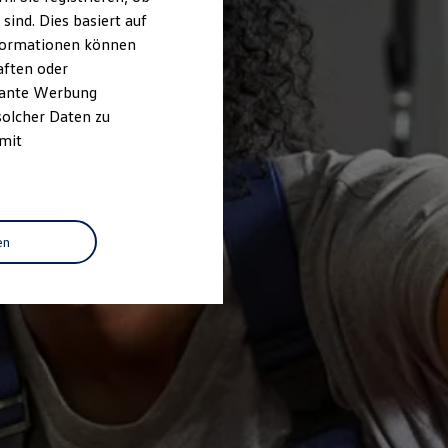
ind. Dies basiert auf
Informationen können
aften oder
evante Werbung
solcher Daten zu
 mit
en