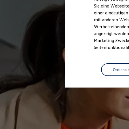
Elektrofahrzeugkonzepte
Sie eine Webseite
ID. EVERY1
einer eindeutigen
Reichweite
Reichweite der ID. Modelle
mit anderen Webse
Reichweite im Winter
Werbetreibenden,
Rekuperation
angezeigt werden 
Laden
Laden unterwegs
Marketing Zwecken
Laden Zuhause
Seitenfunktionali
Ladestationen finden
Ladezeitensimulator
Batterie
Sicherheit
Optional
Garantie und Lebensdauer
Nachhaltigkeit
Technologie
Kosten und Kauf
Verbrauchskosten
Kaufoptionen
E-Auto-Förderung
Software und Konnektivität
Die ID. Software 6
ID. Software Versionen und Updates
Digitale Extras
Schnittstellen zu Ihrem ID.