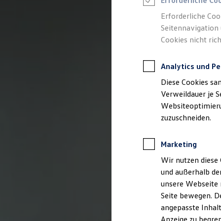
Erforderliche Co
Reifenpakete
Leasing
Erforderliche Coo
Leasing-Angebote
Seitennavigation 
Gebrauchtwagen Leasing
Cookies nicht rich
Junge Gebrauchtwagen-Leasing
Elektroauto Leasing
Kleinwagen-Leasing
Analytics und Pe
Leasing ohne Anzahlung
Finanzierung
Diese Cookies sa
Autokredit mit Schlussrate
Versicherungen und Garantien
Verweildauer je S
Kfz-Versicherung
Websiteoptimierun
Restschuldversicherungen
zuzuschneiden.
Garantien
Wartungsverträge
Geschäftskunden
Marketing
Professional Class bei Volkswagen
Großkunden
Wir nutzen diese 
Behörden
und außerhalb de
Direktkunden
Sonderfahrzeuge
unsere Webseite n
Anpfiff zum Gewinn
Seite bewegen. De
Elektromobilität
angepasste Inhalt
Elektroautos
ID. Tutorials
Anzeige zu begren