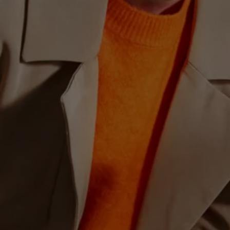
Hybridautos
Marke und Erlebnis
Volkswagen R und R Experience
R-Modelle
R Experience
Driving Experience
Volkswagen entdecken
Werkbesichtigung
Factory visit
Lifestyle Shop
T-Roc Kollektion
Golf Kollektion
ID. Kollektion
Volkswagen Kollektion
R-Kollektion
GTI Kollektion
Fußball Drop
we drive football
#wedriveproud
Besitzer und Service
myVolkswagen
Software Updates
Service und Ersatzteile
Inspektion und HU/AU
Reparaturen und Checks