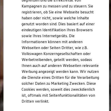
begrenzen und die Effektivität von
Hybridautos
Kampagnen zu messen und zu steuern. Sie
Marke und Erlebnis
registrieren, ob Sie eine Webseite besucht
Volkswagen R und R Experience
R-Modelle
haben oder nicht, sowie welche Inhalte
R Experience
genutzt worden sind. Dies basiert auf einer
Driving Experience
eindeutigen Identifikation Ihres Browsers
Volkswagen entdecken
Werkbesichtigung
sowie Ihres Internetgeräts. Die
Factory visit
Informationen können mit anderen
Lifestyle Shop
Webseiten oder Seiten Dritter, wie z.B.
T-Roc Kollektion
Golf Kollektion
Volkswagen Konzerngesellschaften oder
ID. Kollektion
Werbetreibenden, geteilt werden, sodass
Volkswagen Kollektion
Ihnen auch auf anderen Webseiten relevante
R-Kollektion
GTI Kollektion
Werbung angezeigt werden kann. Wir nutzen
Fußball Drop
die Dienste eines Dritten für die Verarbeitung
we drive football
solcher Daten zu Marketing Zwecken. Diese
#wedriveproud
Besitzer und Service
Cookies werden, soweit dies zweckdienlich
myVolkswagen
ist, oftmals mit Seitenfunktionalitäten von
Software Updates
Dritten verlinkt.
Service und Ersatzteile
Inspektion und HU/AU
Reparaturen und Checks