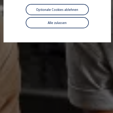
Motorenöl und Flüssigkeiten
Räder und Reifen
Optionale Cookies ablehnen
Pannen- und Unfallhilfe
Economy Service
Volkswagen Teile
Alle zulassen
Zubehör
Modellspezifisches Zubehör
Schutz und Pflege
Transport
Entertainment und Elektronik
Individualisieren
Wallbox und Ladekabel
Digitale Extras
Dienste für Ihr Modell finden
Volkswagen Apps, Login und Shop
Handy und Fahrzeug verbinden
Updates für Software, Karten und Radio
Über Ihr Auto
Vorgängermodelle
Kundeninformationen
Volkswagen Kundenbetreuung
Warn- und Kontrollleuchten
Assistenzsysteme
Digitale Betriebsanleitung
Live Beratung