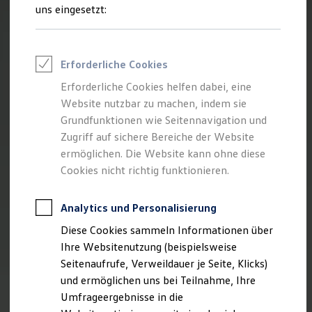
Reifenpakete
uns eingesetzt:
Leasing
Leasing-Angebote
Gebrauchtwagen Leasing
Junge Gebrauchtwagen-Leasing
Erforderliche Cookies
Elektroauto Leasing
Kleinwagen-Leasing
Erforderliche Cookies helfen dabei, eine
Leasing ohne Anzahlung
Website nutzbar zu machen, indem sie
Finanzierung
Autokredit mit Schlussrate
Grundfunktionen wie Seitennavigation und
Versicherungen und Garantien
Zugriff auf sichere Bereiche der Website
Kfz-Versicherung
ermöglichen. Die Website kann ohne diese
Restschuldversicherungen
Garantien
Cookies nicht richtig funktionieren.
Wartungsverträge
Geschäftskunden
Professional Class bei Volkswagen
Analytics und Personalisierung
Großkunden
Diese Cookies sammeln Informationen über
Behörden
Direktkunden
Ihre Websitenutzung (beispielsweise
Sonderfahrzeuge
Seitenaufrufe, Verweildauer je Seite, Klicks)
Anpfiff zum Gewinn
und ermöglichen uns bei Teilnahme, Ihre
Elektromobilität
Elektroautos
Umfrageergebnisse in die
ID. Tutorials