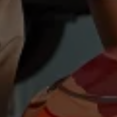
Magazin
Lifestyle
Transport
Familie
Elektromobilität
Volkswagen R
Pannen- und Unfallhilfe
Volkswagen Kundenbetreuung