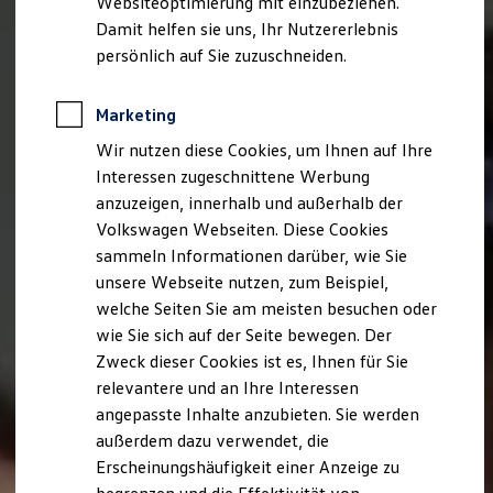
Websiteoptimierung mit einzubeziehen.
Elektrofahrzeugkonzepte
Damit helfen sie uns, Ihr Nutzererlebnis
ID. EVERY1
Reichweite
persönlich auf Sie zuzuschneiden.
Reichweite der ID. Modelle
Reichweite im Winter
Rekuperation
Marketing
Laden
Wir nutzen diese Cookies, um Ihnen auf Ihre
Laden unterwegs
Laden Zuhause
Interessen zugeschnittene Werbung
Ladestationen finden
anzuzeigen, innerhalb und außerhalb der
Ladezeitensimulator
Volkswagen Webseiten. Diese Cookies
Batterie
Sicherheit
sammeln Informationen darüber, wie Sie
Garantie und Lebensdauer
unsere Webseite nutzen, zum Beispiel,
Nachhaltigkeit
welche Seiten Sie am meisten besuchen oder
Technologie
Kosten und Kauf
wie Sie sich auf der Seite bewegen. Der
Verbrauchskosten
Zweck dieser Cookies ist es, Ihnen für Sie
Kaufoptionen
relevantere und an Ihre Interessen
E-Auto-Förderung
Software und Konnektivität
angepasste Inhalte anzubieten. Sie werden
Die ID. Software 6
außerdem dazu verwendet, die
ID. Software Versionen und Updates
Erscheinungshäufigkeit einer Anzeige zu
Digitale Extras
Schnittstellen zu Ihrem ID.