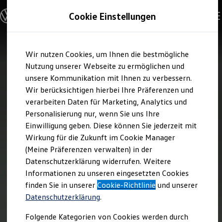
Modelle und Konfigurator
Cookie Einstellungen
Konfigurator
Modelle vergleichen
Konfiguration laden
Zum
Zum
Autosuche
Wir nutzen Cookies, um Ihnen die bestmögliche
Hauptinhalt
Footer
Elektroautos
springen
springen
Nutzung unserer Webseite zu ermöglichen und
ENERGY Sondermodelle
Nutzfahrzeuge
unsere Kommunikation mit Ihnen zu verbessern.
SUV und CUV
Wir berücksichtigen hierbei Ihre Präferenzen und
Familienautos
verarbeiten Daten für Marketing, Analytics und
Kombis
Kompaktwagen
Personalisierung nur, wenn Sie uns Ihre
Sportwagen
Einwilligung geben. Diese können Sie jederzeit mit
Schnell verfügbare Fahrzeuge
Angebote und Produkte
Wirkung für die Zukunft im Cookie Manager
Aktuelle Angebote
(Meine Präferenzen verwalten) in der
E-Auto-Förderung
Datenschutzerklärung widerrufen. Weitere
Volkswagen Marktplatz
Informationen zu unseren eingesetzten Cookies
Die ENERGY Sondermodelle
Junge Gebrauchtwagen und Gebrauchtwagen
finden Sie in unserer
Cookie-Richtlinie
und unserer
Volkswagen Zertifizierte Gebrauchtwagen
Datenschutzerklärung
.
Elektromobilität bei Gebrauchtwagen
Zubehör- und Serviceangebote
Folgende Kategorien von Cookies werden durch
Saisonangebote