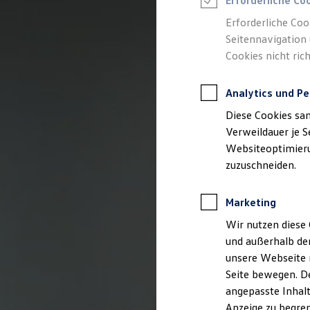
Erforderliche Co
Reifenpakete
Leasing
Erforderliche Coo
Leasing-Angebote
Seitennavigation 
Gebrauchtwagen Leasing
Cookies nicht rich
Junge Gebrauchtwagen-Leasing
Elektroauto Leasing
Kleinwagen-Leasing
Analytics und Pe
Leasing ohne Anzahlung
Finanzierung
Diese Cookies sa
Autokredit mit Schlussrate
Versicherungen und Garantien
Verweildauer je S
Kfz-Versicherung
Websiteoptimierun
Restschuldversicherungen
zuzuschneiden.
Garantien
Wartungsverträge
Geschäftskunden
Marketing
Professional Class bei Volkswagen
Großkunden
Wir nutzen diese 
Behörden
und außerhalb de
Direktkunden
Sonderfahrzeuge
unsere Webseite n
Anpfiff zum Gewinn
Seite bewegen. De
Elektromobilität
angepasste Inhalt
Elektroautos
ID. Tutorials
Anzeige zu begren