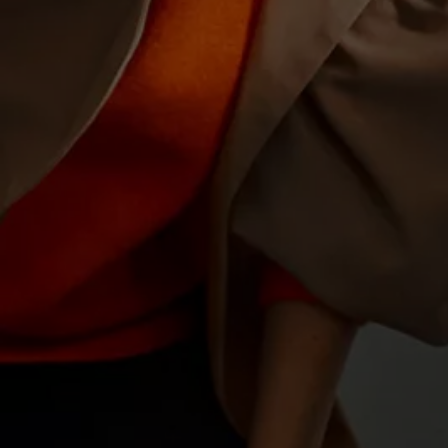
Motorenöl und Flüssigkeiten
Räder und Reifen
Pannen- und Unfallhilfe
Economy Service
Volkswagen Teile
Zubehör
Modellspezifisches Zubehör
Schutz und Pflege
Transport
Entertainment und Elektronik
Individualisieren
Wallbox und Ladekabel
Digitale Extras
Dienste für Ihr Modell finden
Volkswagen Apps, Login und Shop
Handy und Fahrzeug verbinden
Updates für Software, Karten und Radio
Über Ihr Auto
Vorgängermodelle
Kundeninformationen
Volkswagen Kundenbetreuung
Warn- und Kontrollleuchten
Assistenzsysteme
Digitale Betriebsanleitung
Live Beratung