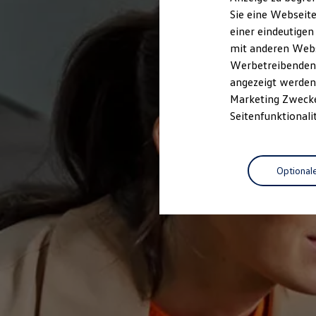
Elektrofahrzeugkonzepte
Sie eine Webseite
ID. EVERY1
einer eindeutigen
Reichweite
Reichweite der ID. Modelle
mit anderen Webse
Reichweite im Winter
Werbetreibenden,
Rekuperation
angezeigt werden 
Laden
Laden unterwegs
Marketing Zwecken
Laden Zuhause
Seitenfunktionali
Ladestationen finden
Ladezeitensimulator
Batterie
Sicherheit
Optional
Garantie und Lebensdauer
Nachhaltigkeit
Technologie
Kosten und Kauf
Verbrauchskosten
Kaufoptionen
E-Auto-Förderung
Software und Konnektivität
Die ID. Software 6
ID. Software Versionen und Updates
Digitale Extras
Schnittstellen zu Ihrem ID.