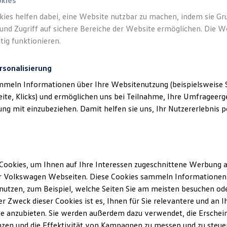
okies
kies helfen dabei, eine Website nutzbar zu machen, indem sie G
und Zugriff auf sichere Bereiche der Website ermöglichen. Die W
tig funktionieren.
rsonalisierung
mmeln Informationen über Ihre Websitenutzung (beispielsweise S
eite, Klicks) und ermöglichen uns bei Teilnahme, Ihre Umfrageerge
g mit einzubeziehen. Damit helfen sie uns, Ihr Nutzererlebnis pe
Cookies, um Ihnen auf Ihre Interessen zugeschnittene Werbung a
r Volkswagen Webseiten. Diese Cookies sammeln Informationen 
utzen, zum Beispiel, welche Seiten Sie am meisten besuchen oder
r Zweck dieser Cookies ist es, Ihnen für Sie relevantere und an I
e anzubieten. Sie werden außerdem dazu verwendet, die Erschein
zen und die Effektivität von Kampagnen zu messen und zu steuern