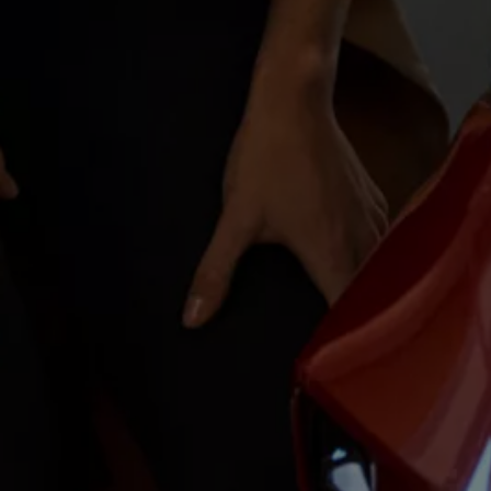
Magazin
Lifestyle
Transport
Familie
Elektromobilität
Volkswagen R
Pannen- und Unfallhilfe
Volkswagen Kundenbetreuung