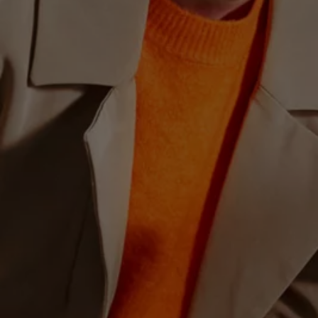
Hybridautos
Marke und Erlebnis
Volkswagen R und R Experience
R-Modelle
R Experience
Driving Experience
Volkswagen entdecken
Werkbesichtigung
Factory visit
Lifestyle Shop
T-Roc Kollektion
Golf Kollektion
ID. Kollektion
Volkswagen Kollektion
R-Kollektion
GTI Kollektion
Fußball Drop
we drive football
#wedriveproud
Besitzer und Service
myVolkswagen
Software Updates
Service und Ersatzteile
Inspektion und HU/AU
Reparaturen und Checks