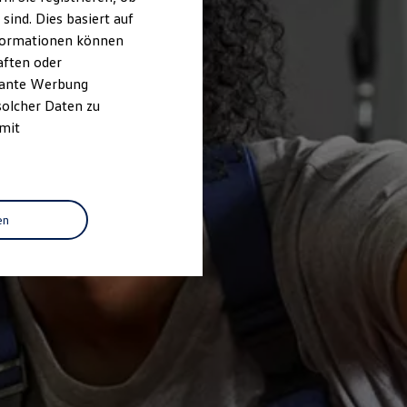
ind. Dies basiert auf
Informationen können
aften oder
evante Werbung
solcher Daten zu
 mit
en