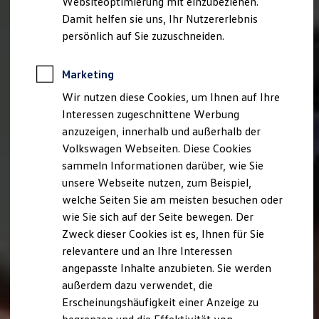
Websiteoptimierung mit einzubeziehen.
Elektrofahrzeugkonzepte
Damit helfen sie uns, Ihr Nutzererlebnis
ID. EVERY1
Reichweite
persönlich auf Sie zuzuschneiden.
Reichweite der ID. Modelle
Reichweite im Winter
Rekuperation
Marketing
Laden
Wir nutzen diese Cookies, um Ihnen auf Ihre
Laden unterwegs
Laden Zuhause
Interessen zugeschnittene Werbung
Ladestationen finden
anzuzeigen, innerhalb und außerhalb der
Ladezeitensimulator
Volkswagen Webseiten. Diese Cookies
Batterie
Sicherheit
sammeln Informationen darüber, wie Sie
Garantie und Lebensdauer
unsere Webseite nutzen, zum Beispiel,
Nachhaltigkeit
welche Seiten Sie am meisten besuchen oder
Technologie
Kosten und Kauf
wie Sie sich auf der Seite bewegen. Der
Verbrauchskosten
Zweck dieser Cookies ist es, Ihnen für Sie
Kaufoptionen
relevantere und an Ihre Interessen
E-Auto-Förderung
Software und Konnektivität
angepasste Inhalte anzubieten. Sie werden
Die ID. Software 6
außerdem dazu verwendet, die
ID. Software Versionen und Updates
Erscheinungshäufigkeit einer Anzeige zu
Digitale Extras
Schnittstellen zu Ihrem ID.