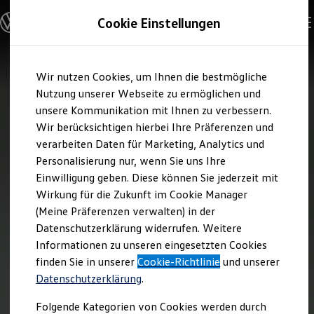
Modelle und Konfigurator
Cookie Einstellungen
Konfigurator
Modelle vergleichen
Konfiguration laden
Zum
Zum
Autosuche
Wir nutzen Cookies, um Ihnen die bestmögliche
Hauptinhalt
Footer
Elektroautos
springen
springen
Nutzung unserer Webseite zu ermöglichen und
ENERGY Sondermodelle
Nutzfahrzeuge
unsere Kommunikation mit Ihnen zu verbessern.
SUV und CUV
Wir berücksichtigen hierbei Ihre Präferenzen und
Familienautos
verarbeiten Daten für Marketing, Analytics und
Kombis
Kompaktwagen
Personalisierung nur, wenn Sie uns Ihre
Sportwagen
Einwilligung geben. Diese können Sie jederzeit mit
Schnell verfügbare Fahrzeuge
Angebote und Produkte
Wirkung für die Zukunft im Cookie Manager
Aktuelle Angebote
(Meine Präferenzen verwalten) in der
E-Auto-Förderung
Datenschutzerklärung widerrufen. Weitere
Volkswagen Marktplatz
Informationen zu unseren eingesetzten Cookies
Die ENERGY Sondermodelle
Junge Gebrauchtwagen und Gebrauchtwagen
finden Sie in unserer
Cookie-Richtlinie
und unserer
Volkswagen Zertifizierte Gebrauchtwagen
Datenschutzerklärung
.
Elektromobilität bei Gebrauchtwagen
Zubehör- und Serviceangebote
Folgende Kategorien von Cookies werden durch
Saisonangebote