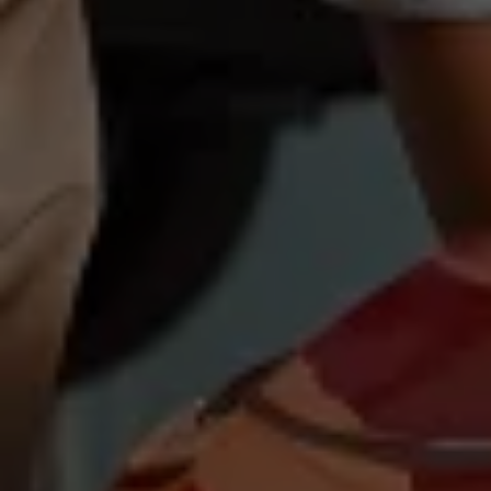
Magazin
Lifestyle
Transport
Familie
Elektromobilität
Volkswagen R
Pannen- und Unfallhilfe
Volkswagen Kundenbetreuung