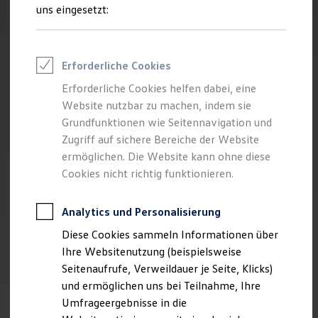
Reifenpakete
uns eingesetzt:
Leasing
Leasing-Angebote
Gebrauchtwagen Leasing
Junge Gebrauchtwagen-Leasing
Erforderliche Cookies
Elektroauto Leasing
Kleinwagen-Leasing
Erforderliche Cookies helfen dabei, eine
Leasing ohne Anzahlung
Website nutzbar zu machen, indem sie
Finanzierung
Autokredit mit Schlussrate
Grundfunktionen wie Seitennavigation und
Versicherungen und Garantien
Zugriff auf sichere Bereiche der Website
Kfz-Versicherung
ermöglichen. Die Website kann ohne diese
Restschuldversicherungen
Garantien
Cookies nicht richtig funktionieren.
Wartungsverträge
Geschäftskunden
Professional Class bei Volkswagen
Analytics und Personalisierung
Großkunden
Diese Cookies sammeln Informationen über
Behörden
Direktkunden
Ihre Websitenutzung (beispielsweise
Sonderfahrzeuge
Seitenaufrufe, Verweildauer je Seite, Klicks)
Anpfiff zum Gewinn
und ermöglichen uns bei Teilnahme, Ihre
Elektromobilität
Elektroautos
Umfrageergebnisse in die
ID. Tutorials