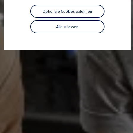
Motorenöl und Flüssigkeiten
Räder und Reifen
Optionale Cookies ablehnen
Pannen- und Unfallhilfe
Economy Service
Volkswagen Teile
Alle zulassen
Zubehör
Modellspezifisches Zubehör
Schutz und Pflege
Transport
Entertainment und Elektronik
Individualisieren
Wallbox und Ladekabel
Digitale Extras
Dienste für Ihr Modell finden
Volkswagen Apps, Login und Shop
Handy und Fahrzeug verbinden
Updates für Software, Karten und Radio
Über Ihr Auto
Vorgängermodelle
Kundeninformationen
Volkswagen Kundenbetreuung
Warn- und Kontrollleuchten
Assistenzsysteme
Digitale Betriebsanleitung
Live Beratung