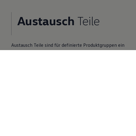
Austausch
Teile
Austausch
Teile
sind für definierte Produktgruppen ein
Zusatzangebot zu Neuteilen.
Volkswagen
Partner finden