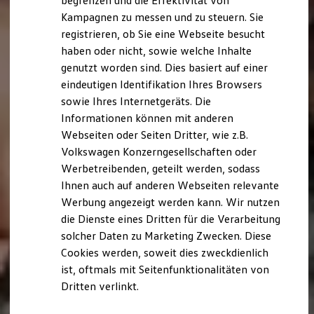
begrenzen und die Effektivität von
Hybridautos
Kampagnen zu messen und zu steuern. Sie
Marke und Erlebnis
registrieren, ob Sie eine Webseite besucht
Volkswagen R und R Experience
R-Modelle
haben oder nicht, sowie welche Inhalte
R Experience
genutzt worden sind. Dies basiert auf einer
Driving Experience
eindeutigen Identifikation Ihres Browsers
Volkswagen entdecken
Werkbesichtigung
sowie Ihres Internetgeräts. Die
Factory visit
Informationen können mit anderen
Lifestyle Shop
Webseiten oder Seiten Dritter, wie z.B.
T-Roc Kollektion
Golf Kollektion
Volkswagen Konzerngesellschaften oder
ID. Kollektion
Werbetreibenden, geteilt werden, sodass
Volkswagen Kollektion
Ihnen auch auf anderen Webseiten relevante
R-Kollektion
GTI Kollektion
Werbung angezeigt werden kann. Wir nutzen
Fußball Drop
die Dienste eines Dritten für die Verarbeitung
we drive football
solcher Daten zu Marketing Zwecken. Diese
#wedriveproud
Besitzer und Service
Cookies werden, soweit dies zweckdienlich
myVolkswagen
ist, oftmals mit Seitenfunktionalitäten von
Software Updates
Dritten verlinkt.
Service und Ersatzteile
Inspektion und HU/AU
Reparaturen und Checks