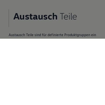
Austausch
Teile
Austausch
Teile
sind für definierte Produktgruppen ein
Zusatzangebot zu Neuteilen.
Volkswagen
Partner finden