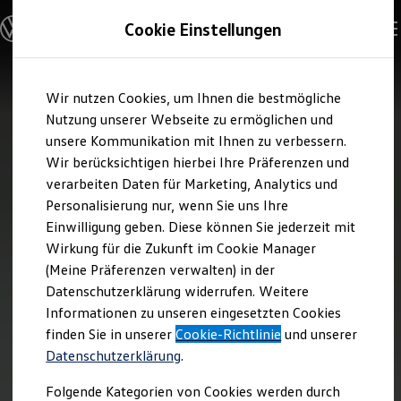
Modelle und Konfigurator
Cookie Einstellungen
Konfigurator
Modelle vergleichen
Konfiguration laden
Zum
Zum
Autosuche
Wir nutzen Cookies, um Ihnen die bestmögliche
Hauptinhalt
Footer
Elektroautos
springen
springen
Nutzung unserer Webseite zu ermöglichen und
ENERGY Sondermodelle
Nutzfahrzeuge
unsere Kommunikation mit Ihnen zu verbessern.
SUV und CUV
Wir berücksichtigen hierbei Ihre Präferenzen und
Familienautos
verarbeiten Daten für Marketing, Analytics und
Kombis
Kompaktwagen
Personalisierung nur, wenn Sie uns Ihre
Sportwagen
Einwilligung geben. Diese können Sie jederzeit mit
Schnell verfügbare Fahrzeuge
Angebote und Produkte
Wirkung für die Zukunft im Cookie Manager
Aktuelle Angebote
(Meine Präferenzen verwalten) in der
E-Auto-Förderung
Datenschutzerklärung widerrufen. Weitere
Volkswagen Marktplatz
Informationen zu unseren eingesetzten Cookies
Die ENERGY Sondermodelle
Junge Gebrauchtwagen und Gebrauchtwagen
finden Sie in unserer
Cookie-Richtlinie
und unserer
Volkswagen Zertifizierte Gebrauchtwagen
Datenschutzerklärung
.
Elektromobilität bei Gebrauchtwagen
Zubehör- und Serviceangebote
Folgende Kategorien von Cookies werden durch
Saisonangebote