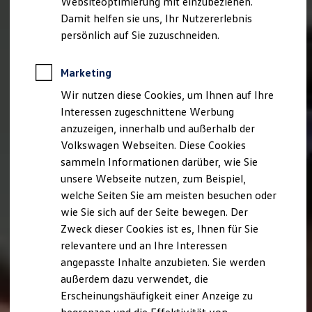
Websiteoptimierung mit einzubeziehen.
Elektrofahrzeugkonzepte
Damit helfen sie uns, Ihr Nutzererlebnis
ID. EVERY1
Reichweite
persönlich auf Sie zuzuschneiden.
Reichweite der ID. Modelle
Reichweite im Winter
Rekuperation
Marketing
Laden
Wir nutzen diese Cookies, um Ihnen auf Ihre
Laden unterwegs
Laden Zuhause
Interessen zugeschnittene Werbung
Ladestationen finden
anzuzeigen, innerhalb und außerhalb der
Ladezeitensimulator
Volkswagen Webseiten. Diese Cookies
Batterie
Sicherheit
sammeln Informationen darüber, wie Sie
Garantie und Lebensdauer
unsere Webseite nutzen, zum Beispiel,
Nachhaltigkeit
welche Seiten Sie am meisten besuchen oder
Technologie
Kosten und Kauf
wie Sie sich auf der Seite bewegen. Der
Verbrauchskosten
Zweck dieser Cookies ist es, Ihnen für Sie
Kaufoptionen
relevantere und an Ihre Interessen
E-Auto-Förderung
Software und Konnektivität
angepasste Inhalte anzubieten. Sie werden
Die ID. Software 6
außerdem dazu verwendet, die
ID. Software Versionen und Updates
Erscheinungshäufigkeit einer Anzeige zu
Digitale Extras
Schnittstellen zu Ihrem ID.