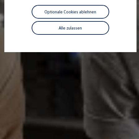
Motorenöl und Flüssigkeiten
Räder und Reifen
Optionale Cookies ablehnen
Pannen- und Unfallhilfe
Economy Service
Volkswagen Teile
Alle zulassen
Zubehör
Modellspezifisches Zubehör
Schutz und Pflege
Transport
Entertainment und Elektronik
Individualisieren
Wallbox und Ladekabel
Digitale Extras
Dienste für Ihr Modell finden
Volkswagen Apps, Login und Shop
Handy und Fahrzeug verbinden
Updates für Software, Karten und Radio
Über Ihr Auto
Vorgängermodelle
Kundeninformationen
Volkswagen Kundenbetreuung
Warn- und Kontrollleuchten
Assistenzsysteme
Digitale Betriebsanleitung
Live Beratung