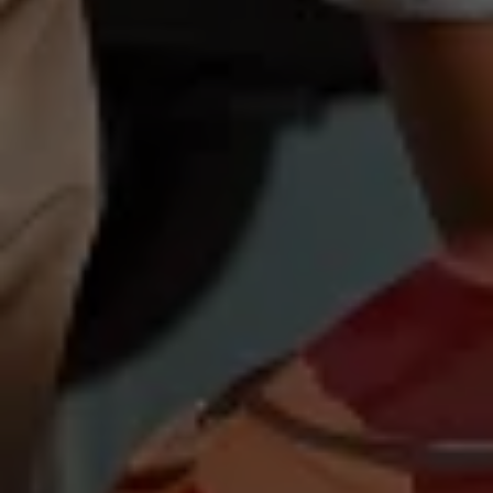
Magazin
Lifestyle
Transport
Familie
Elektromobilität
Volkswagen R
Pannen- und Unfallhilfe
Volkswagen Kundenbetreuung