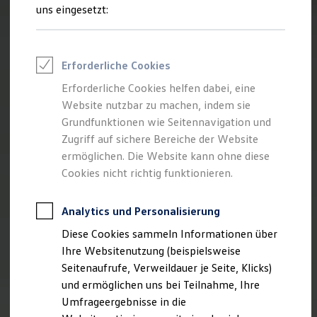
Reifenpakete
uns eingesetzt:
Leasing
Leasing-Angebote
Gebrauchtwagen Leasing
Junge Gebrauchtwagen-Leasing
Erforderliche Cookies
Elektroauto Leasing
Kleinwagen-Leasing
Erforderliche Cookies helfen dabei, eine
Leasing ohne Anzahlung
Website nutzbar zu machen, indem sie
Finanzierung
Autokredit mit Schlussrate
Grundfunktionen wie Seitennavigation und
Versicherungen und Garantien
Zugriff auf sichere Bereiche der Website
Kfz-Versicherung
ermöglichen. Die Website kann ohne diese
Restschuldversicherungen
Garantien
Cookies nicht richtig funktionieren.
Wartungsverträge
Geschäftskunden
Professional Class bei Volkswagen
Analytics und Personalisierung
Großkunden
Diese Cookies sammeln Informationen über
Behörden
Direktkunden
Ihre Websitenutzung (beispielsweise
Sonderfahrzeuge
Seitenaufrufe, Verweildauer je Seite, Klicks)
Anpfiff zum Gewinn
und ermöglichen uns bei Teilnahme, Ihre
Elektromobilität
Elektroautos
Umfrageergebnisse in die
ID. Tutorials