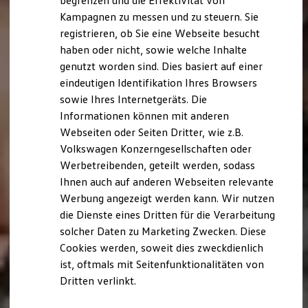
begrenzen und die Effektivität von
Hybridautos
Kampagnen zu messen und zu steuern. Sie
Marke und Erlebnis
registrieren, ob Sie eine Webseite besucht
Volkswagen R und R Experience
R-Modelle
haben oder nicht, sowie welche Inhalte
R Experience
genutzt worden sind. Dies basiert auf einer
Driving Experience
eindeutigen Identifikation Ihres Browsers
Volkswagen entdecken
Werkbesichtigung
sowie Ihres Internetgeräts. Die
Factory visit
Informationen können mit anderen
Lifestyle Shop
Webseiten oder Seiten Dritter, wie z.B.
T-Roc Kollektion
Golf Kollektion
Volkswagen Konzerngesellschaften oder
ID. Kollektion
Werbetreibenden, geteilt werden, sodass
Volkswagen Kollektion
Ihnen auch auf anderen Webseiten relevante
R-Kollektion
GTI Kollektion
Werbung angezeigt werden kann. Wir nutzen
Fußball Drop
die Dienste eines Dritten für die Verarbeitung
we drive football
solcher Daten zu Marketing Zwecken. Diese
#wedriveproud
Besitzer und Service
Cookies werden, soweit dies zweckdienlich
myVolkswagen
ist, oftmals mit Seitenfunktionalitäten von
Software Updates
Dritten verlinkt.
Service und Ersatzteile
Inspektion und HU/AU
Reparaturen und Checks