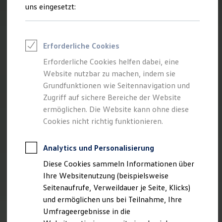
Reifenpakete
uns eingesetzt:
Leasing
Leasing-Angebote
Gebrauchtwagen Leasing
Junge Gebrauchtwagen-Leasing
Erforderliche Cookies
Elektroauto Leasing
Kleinwagen-Leasing
Erforderliche Cookies helfen dabei, eine
Leasing ohne Anzahlung
Website nutzbar zu machen, indem sie
Finanzierung
Autokredit mit Schlussrate
Grundfunktionen wie Seitennavigation und
Versicherungen und Garantien
Zugriff auf sichere Bereiche der Website
Kfz-Versicherung
ermöglichen. Die Website kann ohne diese
Restschuldversicherungen
Garantien
Cookies nicht richtig funktionieren.
Wartungsverträge
Geschäftskunden
Professional Class bei Volkswagen
Analytics und Personalisierung
Großkunden
Diese Cookies sammeln Informationen über
Behörden
Direktkunden
Ihre Websitenutzung (beispielsweise
Sonderfahrzeuge
Seitenaufrufe, Verweildauer je Seite, Klicks)
Anpfiff zum Gewinn
und ermöglichen uns bei Teilnahme, Ihre
Elektromobilität
Elektroautos
Umfrageergebnisse in die
ID. Tutorials