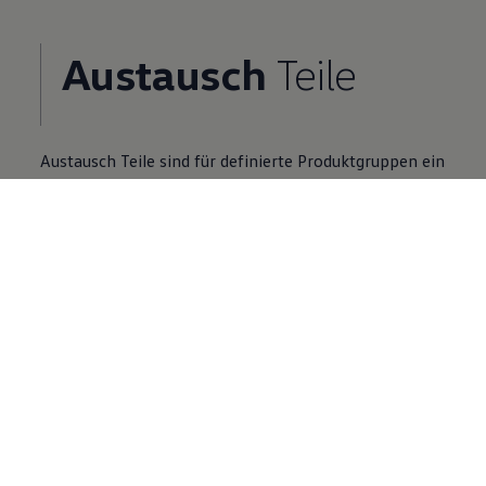
Austausch
Teile
Austausch
Teile
sind für definierte Produktgruppen ein
Zusatzangebot zu Neuteilen.
Volkswagen
Partner finden