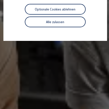
Motorenöl und Flüssigkeiten
Räder und Reifen
Optionale Cookies ablehnen
Pannen- und Unfallhilfe
Economy Service
Volkswagen Teile
Alle zulassen
Zubehör
Modellspezifisches Zubehör
Schutz und Pflege
Transport
Entertainment und Elektronik
Individualisieren
Wallbox und Ladekabel
Digitale Extras
Dienste für Ihr Modell finden
Volkswagen Apps, Login und Shop
Handy und Fahrzeug verbinden
Updates für Software, Karten und Radio
Über Ihr Auto
Vorgängermodelle
Kundeninformationen
Volkswagen Kundenbetreuung
Warn- und Kontrollleuchten
Assistenzsysteme
Digitale Betriebsanleitung
Live Beratung