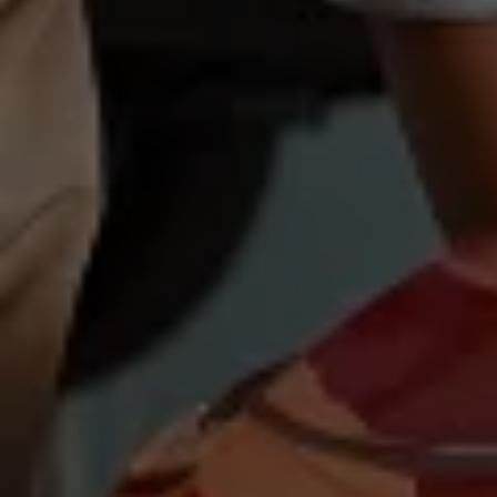
Magazin
Lifestyle
Transport
Familie
Elektromobilität
Volkswagen R
Pannen- und Unfallhilfe
Volkswagen Kundenbetreuung