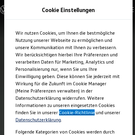
Modelle und Konfigurator
Cookie Einstellungen
Konfigurator
Modelle vergleichen
Konfiguration laden
Zum
Zum
Autosuche
Wir nutzen Cookies, um Ihnen die bestmögliche
Hauptinhalt
Footer
Elektroautos
springen
springen
Nutzung unserer Webseite zu ermöglichen und
ENERGY Sondermodelle
Nutzfahrzeuge
unsere Kommunikation mit Ihnen zu verbessern.
SUV und CUV
Wir berücksichtigen hierbei Ihre Präferenzen und
Familienautos
verarbeiten Daten für Marketing, Analytics und
Kombis
Kompaktwagen
Personalisierung nur, wenn Sie uns Ihre
Sportwagen
Einwilligung geben. Diese können Sie jederzeit mit
Schnell verfügbare Fahrzeuge
Angebote und Produkte
Wirkung für die Zukunft im Cookie Manager
Aktuelle Angebote
(Meine Präferenzen verwalten) in der
E-Auto-Förderung
Datenschutzerklärung widerrufen. Weitere
Volkswagen Marktplatz
Informationen zu unseren eingesetzten Cookies
Die ENERGY Sondermodelle
Junge Gebrauchtwagen und Gebrauchtwagen
finden Sie in unserer
Cookie-Richtlinie
und unserer
Volkswagen Zertifizierte Gebrauchtwagen
Datenschutzerklärung
.
Elektromobilität bei Gebrauchtwagen
Zubehör- und Serviceangebote
Folgende Kategorien von Cookies werden durch
Saisonangebote