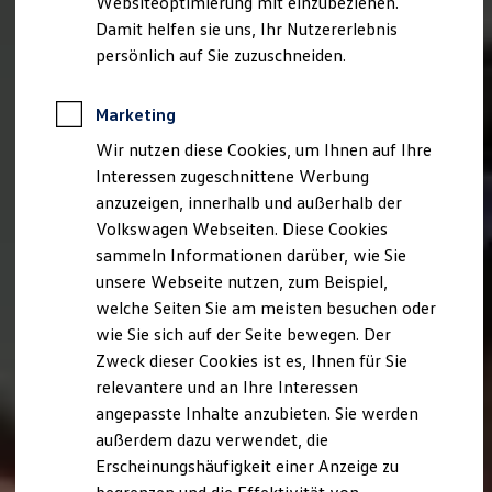
Websiteoptimierung mit einzubeziehen.
Elektrofahrzeugkonzepte
Damit helfen sie uns, Ihr Nutzererlebnis
ID. EVERY1
Reichweite
persönlich auf Sie zuzuschneiden.
Reichweite der ID. Modelle
Reichweite im Winter
Rekuperation
Marketing
Laden
Wir nutzen diese Cookies, um Ihnen auf Ihre
Laden unterwegs
Laden Zuhause
Interessen zugeschnittene Werbung
Ladestationen finden
anzuzeigen, innerhalb und außerhalb der
Ladezeitensimulator
Volkswagen Webseiten. Diese Cookies
Batterie
Sicherheit
sammeln Informationen darüber, wie Sie
Garantie und Lebensdauer
unsere Webseite nutzen, zum Beispiel,
Nachhaltigkeit
welche Seiten Sie am meisten besuchen oder
Technologie
Kosten und Kauf
wie Sie sich auf der Seite bewegen. Der
Verbrauchskosten
Zweck dieser Cookies ist es, Ihnen für Sie
Kaufoptionen
relevantere und an Ihre Interessen
E-Auto-Förderung
Software und Konnektivität
angepasste Inhalte anzubieten. Sie werden
Die ID. Software 6
außerdem dazu verwendet, die
ID. Software Versionen und Updates
Erscheinungshäufigkeit einer Anzeige zu
Digitale Extras
Schnittstellen zu Ihrem ID.