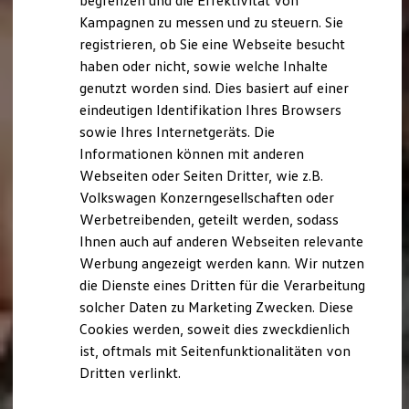
begrenzen und die Effektivität von
Hybridautos
Kampagnen zu messen und zu steuern. Sie
Marke und Erlebnis
registrieren, ob Sie eine Webseite besucht
Volkswagen R und R Experience
R-Modelle
haben oder nicht, sowie welche Inhalte
R Experience
genutzt worden sind. Dies basiert auf einer
Driving Experience
eindeutigen Identifikation Ihres Browsers
Volkswagen entdecken
Werkbesichtigung
sowie Ihres Internetgeräts. Die
Factory visit
Informationen können mit anderen
Lifestyle Shop
Webseiten oder Seiten Dritter, wie z.B.
T-Roc Kollektion
Golf Kollektion
Volkswagen Konzerngesellschaften oder
ID. Kollektion
Werbetreibenden, geteilt werden, sodass
Volkswagen Kollektion
Ihnen auch auf anderen Webseiten relevante
R-Kollektion
GTI Kollektion
Werbung angezeigt werden kann. Wir nutzen
Fußball Drop
die Dienste eines Dritten für die Verarbeitung
we drive football
solcher Daten zu Marketing Zwecken. Diese
#wedriveproud
Besitzer und Service
Cookies werden, soweit dies zweckdienlich
myVolkswagen
ist, oftmals mit Seitenfunktionalitäten von
Software Updates
Dritten verlinkt.
Service und Ersatzteile
Inspektion und HU/AU
Reparaturen und Checks