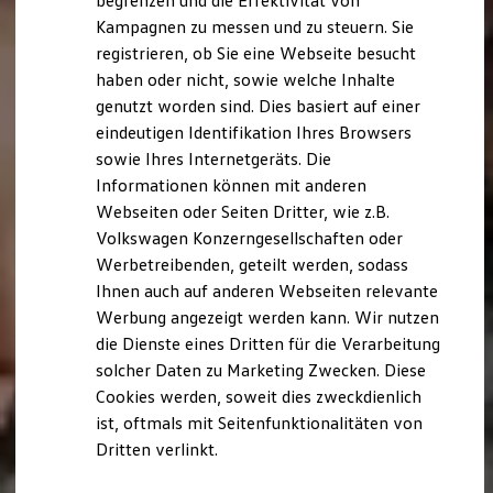
begrenzen und die Effektivität von
Hybridautos
Kampagnen zu messen und zu steuern. Sie
Marke und Erlebnis
registrieren, ob Sie eine Webseite besucht
Volkswagen R und R Experience
R-Modelle
haben oder nicht, sowie welche Inhalte
R Experience
genutzt worden sind. Dies basiert auf einer
Driving Experience
eindeutigen Identifikation Ihres Browsers
Volkswagen entdecken
Werkbesichtigung
sowie Ihres Internetgeräts. Die
Factory visit
Informationen können mit anderen
Lifestyle Shop
Webseiten oder Seiten Dritter, wie z.B.
T-Roc Kollektion
Golf Kollektion
Volkswagen Konzerngesellschaften oder
ID. Kollektion
Werbetreibenden, geteilt werden, sodass
Volkswagen Kollektion
Ihnen auch auf anderen Webseiten relevante
R-Kollektion
GTI Kollektion
Werbung angezeigt werden kann. Wir nutzen
Fußball Drop
die Dienste eines Dritten für die Verarbeitung
we drive football
solcher Daten zu Marketing Zwecken. Diese
#wedriveproud
Besitzer und Service
Cookies werden, soweit dies zweckdienlich
myVolkswagen
ist, oftmals mit Seitenfunktionalitäten von
Software Updates
Dritten verlinkt.
Service und Ersatzteile
Inspektion und HU/AU
Reparaturen und Checks