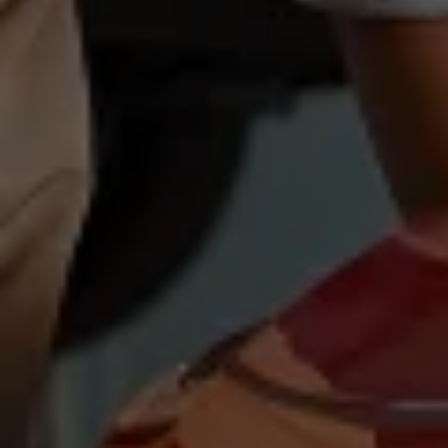
Magazin
Lifestyle
Transport
Familie
Elektromobilität
Volkswagen R
Pannen- und Unfallhilfe
Volkswagen Kundenbetreuung