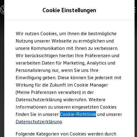
Modelle und Konfigurator
Cookie Einstellungen
Konfigurator
Modelle vergleichen
Konfiguration laden
Zum
Zum
Autosuche
Wir nutzen Cookies, um Ihnen die bestmögliche
Hauptinhalt
Footer
Elektroautos
springen
springen
Nutzung unserer Webseite zu ermöglichen und
ENERGY Sondermodelle
Nutzfahrzeuge
unsere Kommunikation mit Ihnen zu verbessern.
SUV und CUV
Wir berücksichtigen hierbei Ihre Präferenzen und
Familienautos
verarbeiten Daten für Marketing, Analytics und
Kombis
Kompaktwagen
Personalisierung nur, wenn Sie uns Ihre
Sportwagen
Einwilligung geben. Diese können Sie jederzeit mit
Schnell verfügbare Fahrzeuge
Angebote und Produkte
Wirkung für die Zukunft im Cookie Manager
Aktuelle Angebote
(Meine Präferenzen verwalten) in der
E-Auto-Förderung
Datenschutzerklärung widerrufen. Weitere
Volkswagen Marktplatz
Informationen zu unseren eingesetzten Cookies
Die ENERGY Sondermodelle
Junge Gebrauchtwagen und Gebrauchtwagen
finden Sie in unserer
Cookie-Richtlinie
und unserer
Volkswagen Zertifizierte Gebrauchtwagen
Datenschutzerklärung
.
Elektromobilität bei Gebrauchtwagen
Zubehör- und Serviceangebote
Folgende Kategorien von Cookies werden durch
Saisonangebote