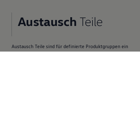
Austausch
Teile
Austausch
Teile
sind für definierte Produktgruppen ein
Zusatzangebot zu Neuteilen.
Volkswagen
Partner finden