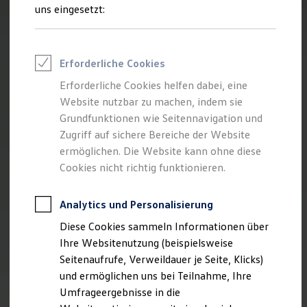
Reifenpakete
uns eingesetzt:
Leasing
Leasing-Angebote
Gebrauchtwagen Leasing
Junge Gebrauchtwagen-Leasing
Erforderliche Cookies
Elektroauto Leasing
Kleinwagen-Leasing
Erforderliche Cookies helfen dabei, eine
Leasing ohne Anzahlung
Website nutzbar zu machen, indem sie
Finanzierung
Autokredit mit Schlussrate
Grundfunktionen wie Seitennavigation und
Versicherungen und Garantien
Zugriff auf sichere Bereiche der Website
Kfz-Versicherung
ermöglichen. Die Website kann ohne diese
Restschuldversicherungen
Garantien
Cookies nicht richtig funktionieren.
Wartungsverträge
Geschäftskunden
Professional Class bei Volkswagen
Analytics und Personalisierung
Großkunden
Diese Cookies sammeln Informationen über
Behörden
Direktkunden
Ihre Websitenutzung (beispielsweise
Sonderfahrzeuge
Seitenaufrufe, Verweildauer je Seite, Klicks)
Anpfiff zum Gewinn
und ermöglichen uns bei Teilnahme, Ihre
Elektromobilität
Elektroautos
Umfrageergebnisse in die
ID. Tutorials