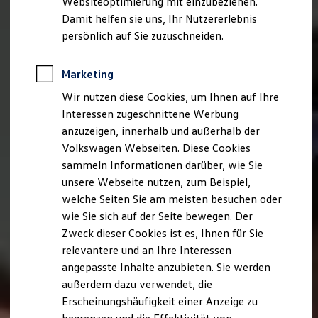
Websiteoptimierung mit einzubeziehen.
Elektrofahrzeugkonzepte
Damit helfen sie uns, Ihr Nutzererlebnis
ID. EVERY1
Reichweite
persönlich auf Sie zuzuschneiden.
Reichweite der ID. Modelle
Reichweite im Winter
Rekuperation
Marketing
Laden
Wir nutzen diese Cookies, um Ihnen auf Ihre
Laden unterwegs
Laden Zuhause
Interessen zugeschnittene Werbung
Ladestationen finden
anzuzeigen, innerhalb und außerhalb der
Ladezeitensimulator
Volkswagen Webseiten. Diese Cookies
Batterie
Sicherheit
sammeln Informationen darüber, wie Sie
Garantie und Lebensdauer
unsere Webseite nutzen, zum Beispiel,
Nachhaltigkeit
welche Seiten Sie am meisten besuchen oder
Technologie
Kosten und Kauf
wie Sie sich auf der Seite bewegen. Der
Verbrauchskosten
Zweck dieser Cookies ist es, Ihnen für Sie
Kaufoptionen
relevantere und an Ihre Interessen
E-Auto-Förderung
Software und Konnektivität
angepasste Inhalte anzubieten. Sie werden
Die ID. Software 6
außerdem dazu verwendet, die
ID. Software Versionen und Updates
Erscheinungshäufigkeit einer Anzeige zu
Digitale Extras
Schnittstellen zu Ihrem ID.