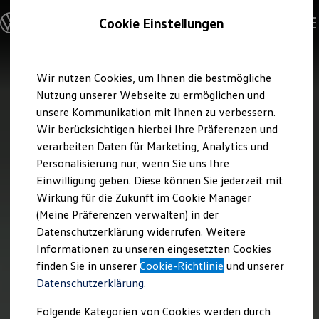
Modelle und Konfigurator
Cookie Einstellungen
Konfigurator
Modelle vergleichen
Konfiguration laden
Zum
Zum
Autosuche
Wir nutzen Cookies, um Ihnen die bestmögliche
Hauptinhalt
Footer
Elektroautos
springen
springen
Nutzung unserer Webseite zu ermöglichen und
ENERGY Sondermodelle
Nutzfahrzeuge
unsere Kommunikation mit Ihnen zu verbessern.
SUV und CUV
Wir berücksichtigen hierbei Ihre Präferenzen und
Familienautos
verarbeiten Daten für Marketing, Analytics und
Kombis
Kompaktwagen
Personalisierung nur, wenn Sie uns Ihre
Sportwagen
Einwilligung geben. Diese können Sie jederzeit mit
Schnell verfügbare Fahrzeuge
Angebote und Produkte
Wirkung für die Zukunft im Cookie Manager
Aktuelle Angebote
(Meine Präferenzen verwalten) in der
E-Auto-Förderung
Datenschutzerklärung widerrufen. Weitere
Volkswagen Marktplatz
Informationen zu unseren eingesetzten Cookies
Die ENERGY Sondermodelle
Junge Gebrauchtwagen und Gebrauchtwagen
finden Sie in unserer
Cookie-Richtlinie
und unserer
Volkswagen Zertifizierte Gebrauchtwagen
Datenschutzerklärung
.
Elektromobilität bei Gebrauchtwagen
Zubehör- und Serviceangebote
Folgende Kategorien von Cookies werden durch
Saisonangebote