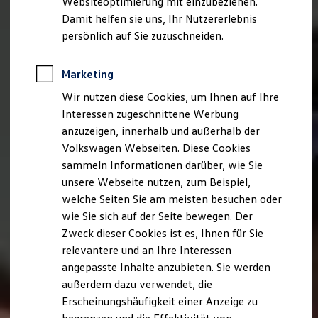
Websiteoptimierung mit einzubeziehen.
Elektrofahrzeugkonzepte
Damit helfen sie uns, Ihr Nutzererlebnis
ID. EVERY1
Reichweite
persönlich auf Sie zuzuschneiden.
Reichweite der ID. Modelle
Reichweite im Winter
Rekuperation
Marketing
Laden
Wir nutzen diese Cookies, um Ihnen auf Ihre
Laden unterwegs
Laden Zuhause
Interessen zugeschnittene Werbung
Ladestationen finden
anzuzeigen, innerhalb und außerhalb der
Ladezeitensimulator
Volkswagen Webseiten. Diese Cookies
Batterie
Sicherheit
sammeln Informationen darüber, wie Sie
Garantie und Lebensdauer
unsere Webseite nutzen, zum Beispiel,
Nachhaltigkeit
welche Seiten Sie am meisten besuchen oder
Technologie
Kosten und Kauf
wie Sie sich auf der Seite bewegen. Der
Verbrauchskosten
Zweck dieser Cookies ist es, Ihnen für Sie
Kaufoptionen
relevantere und an Ihre Interessen
E-Auto-Förderung
Software und Konnektivität
angepasste Inhalte anzubieten. Sie werden
Die ID. Software 6
außerdem dazu verwendet, die
ID. Software Versionen und Updates
Erscheinungshäufigkeit einer Anzeige zu
Digitale Extras
Schnittstellen zu Ihrem ID.