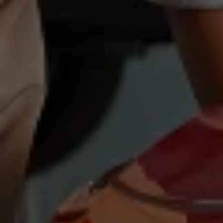
Magazin
Lifestyle
Transport
Familie
Elektromobilität
Volkswagen R
Pannen- und Unfallhilfe
Volkswagen Kundenbetreuung