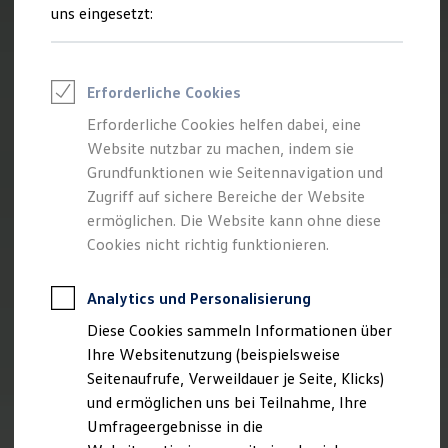
Reifenpakete
uns eingesetzt:
Leasing
Leasing-Angebote
Gebrauchtwagen Leasing
Junge Gebrauchtwagen-Leasing
Erforderliche Cookies
Elektroauto Leasing
Kleinwagen-Leasing
Erforderliche Cookies helfen dabei, eine
Leasing ohne Anzahlung
Website nutzbar zu machen, indem sie
Finanzierung
Autokredit mit Schlussrate
Grundfunktionen wie Seitennavigation und
Versicherungen und Garantien
Zugriff auf sichere Bereiche der Website
Kfz-Versicherung
ermöglichen. Die Website kann ohne diese
Restschuldversicherungen
Garantien
Cookies nicht richtig funktionieren.
Wartungsverträge
Geschäftskunden
Professional Class bei Volkswagen
Analytics und Personalisierung
Großkunden
Diese Cookies sammeln Informationen über
Behörden
Direktkunden
Ihre Websitenutzung (beispielsweise
Sonderfahrzeuge
Seitenaufrufe, Verweildauer je Seite, Klicks)
Anpfiff zum Gewinn
und ermöglichen uns bei Teilnahme, Ihre
Elektromobilität
Elektroautos
Umfrageergebnisse in die
ID. Tutorials