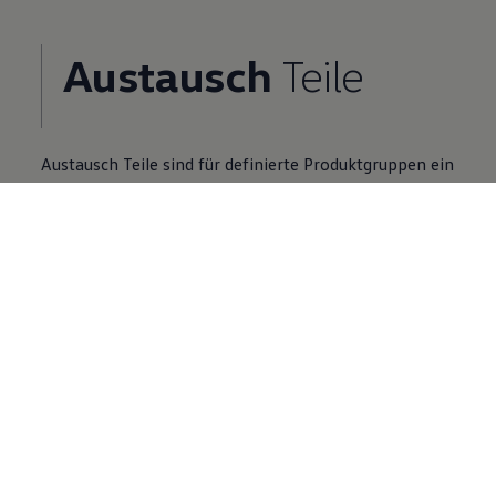
Austausch
Teile
Austausch
Teile
sind für definierte Produktgruppen ein
Zusatzangebot zu Neuteilen.
Volkswagen
Partner finden