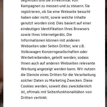
begrenzen und die Effektivität von
Hybridautos
Kampagnen zu messen und zu steuern. Sie
Marke und Erlebnis
registrieren, ob Sie eine Webseite besucht
Volkswagen R und R Experience
R-Modelle
haben oder nicht, sowie welche Inhalte
R Experience
genutzt worden sind. Dies basiert auf einer
Driving Experience
eindeutigen Identifikation Ihres Browsers
Volkswagen entdecken
Werkbesichtigung
sowie Ihres Internetgeräts. Die
Factory visit
Informationen können mit anderen
Lifestyle Shop
Webseiten oder Seiten Dritter, wie z.B.
T-Roc Kollektion
Golf Kollektion
Volkswagen Konzerngesellschaften oder
ID. Kollektion
Werbetreibenden, geteilt werden, sodass
Volkswagen Kollektion
Ihnen auch auf anderen Webseiten relevante
R-Kollektion
GTI Kollektion
Werbung angezeigt werden kann. Wir nutzen
Fußball Drop
die Dienste eines Dritten für die Verarbeitung
we drive football
solcher Daten zu Marketing Zwecken. Diese
#wedriveproud
Besitzer und Service
Cookies werden, soweit dies zweckdienlich
myVolkswagen
ist, oftmals mit Seitenfunktionalitäten von
Software Updates
Dritten verlinkt.
Service und Ersatzteile
Inspektion und HU/AU
Reparaturen und Checks