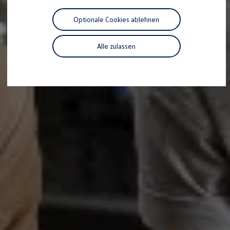
Motorenöl und Flüssigkeiten
Räder und Reifen
Optionale Cookies ablehnen
Pannen- und Unfallhilfe
Economy Service
Volkswagen Teile
Alle zulassen
Zubehör
Modellspezifisches Zubehör
Schutz und Pflege
Transport
Entertainment und Elektronik
Individualisieren
Wallbox und Ladekabel
Digitale Extras
Dienste für Ihr Modell finden
Volkswagen Apps, Login und Shop
Handy und Fahrzeug verbinden
Updates für Software, Karten und Radio
Über Ihr Auto
Vorgängermodelle
Kundeninformationen
Volkswagen Kundenbetreuung
Warn- und Kontrollleuchten
Assistenzsysteme
Digitale Betriebsanleitung
Live Beratung