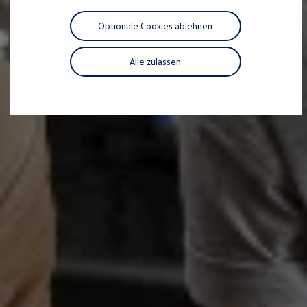
Motorenöl und Flüssigkeiten
Räder und Reifen
Optionale Cookies ablehnen
Pannen- und Unfallhilfe
Economy Service
Volkswagen Teile
Alle zulassen
Zubehör
Modellspezifisches Zubehör
Schutz und Pflege
Transport
Entertainment und Elektronik
Individualisieren
Wallbox und Ladekabel
Digitale Extras
Dienste für Ihr Modell finden
Volkswagen Apps, Login und Shop
Handy und Fahrzeug verbinden
Updates für Software, Karten und Radio
Über Ihr Auto
Vorgängermodelle
Kundeninformationen
Volkswagen Kundenbetreuung
Warn- und Kontrollleuchten
Assistenzsysteme
Digitale Betriebsanleitung
Live Beratung