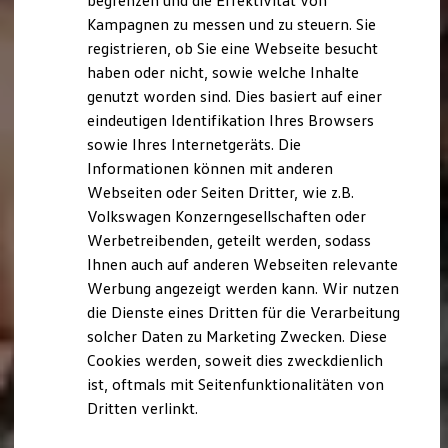
begrenzen und die Effektivität von
Hybridautos
Kampagnen zu messen und zu steuern. Sie
Marke und Erlebnis
registrieren, ob Sie eine Webseite besucht
Volkswagen R und R Experience
R-Modelle
haben oder nicht, sowie welche Inhalte
R Experience
genutzt worden sind. Dies basiert auf einer
Driving Experience
eindeutigen Identifikation Ihres Browsers
Volkswagen entdecken
Werkbesichtigung
sowie Ihres Internetgeräts. Die
Factory visit
Informationen können mit anderen
Lifestyle Shop
Webseiten oder Seiten Dritter, wie z.B.
T-Roc Kollektion
Golf Kollektion
Volkswagen Konzerngesellschaften oder
ID. Kollektion
Werbetreibenden, geteilt werden, sodass
Volkswagen Kollektion
Ihnen auch auf anderen Webseiten relevante
R-Kollektion
GTI Kollektion
Werbung angezeigt werden kann. Wir nutzen
Fußball Drop
die Dienste eines Dritten für die Verarbeitung
we drive football
solcher Daten zu Marketing Zwecken. Diese
#wedriveproud
Besitzer und Service
Cookies werden, soweit dies zweckdienlich
myVolkswagen
ist, oftmals mit Seitenfunktionalitäten von
Software Updates
Dritten verlinkt.
Service und Ersatzteile
Inspektion und HU/AU
Reparaturen und Checks