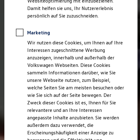
Websiteoptimierung mit einzubeziehen.
Elektrofahrzeugkonzepte
Damit helfen sie uns, Ihr Nutzererlebnis
ID. EVERY1
Reichweite
persönlich auf Sie zuzuschneiden.
Reichweite der ID. Modelle
Reichweite im Winter
Rekuperation
Marketing
Laden
Wir nutzen diese Cookies, um Ihnen auf Ihre
Laden unterwegs
Laden Zuhause
Interessen zugeschnittene Werbung
Ladestationen finden
anzuzeigen, innerhalb und außerhalb der
Ladezeitensimulator
Volkswagen Webseiten. Diese Cookies
Batterie
Sicherheit
sammeln Informationen darüber, wie Sie
Garantie und Lebensdauer
unsere Webseite nutzen, zum Beispiel,
Nachhaltigkeit
welche Seiten Sie am meisten besuchen oder
Technologie
Kosten und Kauf
wie Sie sich auf der Seite bewegen. Der
Verbrauchskosten
Zweck dieser Cookies ist es, Ihnen für Sie
Kaufoptionen
relevantere und an Ihre Interessen
E-Auto-Förderung
Software und Konnektivität
angepasste Inhalte anzubieten. Sie werden
Die ID. Software 6
außerdem dazu verwendet, die
ID. Software Versionen und Updates
Erscheinungshäufigkeit einer Anzeige zu
Digitale Extras
Schnittstellen zu Ihrem ID.