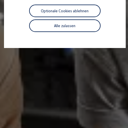
Motorenöl und Flüssigkeiten
Räder und Reifen
Optionale Cookies ablehnen
Pannen- und Unfallhilfe
Economy Service
Volkswagen Teile
Alle zulassen
Zubehör
Modellspezifisches Zubehör
Schutz und Pflege
Transport
Entertainment und Elektronik
Individualisieren
Wallbox und Ladekabel
Digitale Extras
Dienste für Ihr Modell finden
Volkswagen Apps, Login und Shop
Handy und Fahrzeug verbinden
Updates für Software, Karten und Radio
Über Ihr Auto
Vorgängermodelle
Kundeninformationen
Volkswagen Kundenbetreuung
Warn- und Kontrollleuchten
Assistenzsysteme
Digitale Betriebsanleitung
Live Beratung