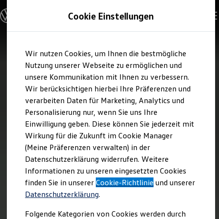
Modelle und Konfigurator
Cookie Einstellungen
Konfigurator
Modelle vergleichen
Konfiguration laden
Zum
Zum
Autosuche
Wir nutzen Cookies, um Ihnen die bestmögliche
Hauptinhalt
Footer
Elektroautos
springen
springen
Nutzung unserer Webseite zu ermöglichen und
ENERGY Sondermodelle
Nutzfahrzeuge
unsere Kommunikation mit Ihnen zu verbessern.
SUV und CUV
Wir berücksichtigen hierbei Ihre Präferenzen und
Familienautos
verarbeiten Daten für Marketing, Analytics und
Kombis
Kompaktwagen
Personalisierung nur, wenn Sie uns Ihre
Sportwagen
Einwilligung geben. Diese können Sie jederzeit mit
Schnell verfügbare Fahrzeuge
Angebote und Produkte
Wirkung für die Zukunft im Cookie Manager
Aktuelle Angebote
(Meine Präferenzen verwalten) in der
E-Auto-Förderung
Datenschutzerklärung widerrufen. Weitere
Volkswagen Marktplatz
Informationen zu unseren eingesetzten Cookies
Die ENERGY Sondermodelle
Junge Gebrauchtwagen und Gebrauchtwagen
finden Sie in unserer
Cookie-Richtlinie
und unserer
Volkswagen Zertifizierte Gebrauchtwagen
Datenschutzerklärung
.
Elektromobilität bei Gebrauchtwagen
Zubehör- und Serviceangebote
Folgende Kategorien von Cookies werden durch
Saisonangebote