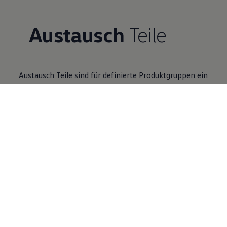
Austausch
Teile
Austausch
Teile
sind für definierte Produktgruppen ein
Zusatzangebot zu Neuteilen.
Volkswagen
Partner finden