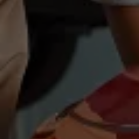
Magazin
Lifestyle
Transport
Familie
Elektromobilität
Volkswagen R
Pannen- und Unfallhilfe
Volkswagen Kundenbetreuung