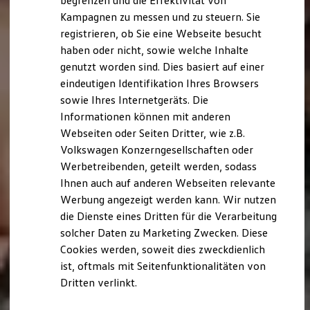
begrenzen und die Effektivität von
Hybridautos
Kampagnen zu messen und zu steuern. Sie
Marke und Erlebnis
registrieren, ob Sie eine Webseite besucht
Volkswagen R und R Experience
R-Modelle
haben oder nicht, sowie welche Inhalte
R Experience
genutzt worden sind. Dies basiert auf einer
Driving Experience
eindeutigen Identifikation Ihres Browsers
Volkswagen entdecken
Werkbesichtigung
sowie Ihres Internetgeräts. Die
Factory visit
Informationen können mit anderen
Lifestyle Shop
Webseiten oder Seiten Dritter, wie z.B.
T-Roc Kollektion
Golf Kollektion
Volkswagen Konzerngesellschaften oder
ID. Kollektion
Werbetreibenden, geteilt werden, sodass
Volkswagen Kollektion
Ihnen auch auf anderen Webseiten relevante
R-Kollektion
GTI Kollektion
Werbung angezeigt werden kann. Wir nutzen
Fußball Drop
die Dienste eines Dritten für die Verarbeitung
we drive football
solcher Daten zu Marketing Zwecken. Diese
#wedriveproud
Besitzer und Service
Cookies werden, soweit dies zweckdienlich
myVolkswagen
ist, oftmals mit Seitenfunktionalitäten von
Software Updates
Dritten verlinkt.
Service und Ersatzteile
Inspektion und HU/AU
Reparaturen und Checks