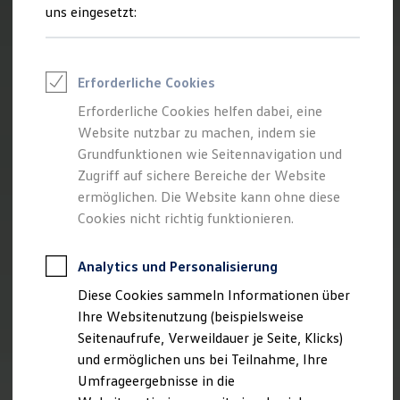
Reifenpakete
uns eingesetzt:
Leasing
Leasing-Angebote
Gebrauchtwagen Leasing
Junge Gebrauchtwagen-Leasing
Erforderliche Cookies
Elektroauto Leasing
Kleinwagen-Leasing
Erforderliche Cookies helfen dabei, eine
Leasing ohne Anzahlung
Website nutzbar zu machen, indem sie
Finanzierung
Autokredit mit Schlussrate
Grundfunktionen wie Seitennavigation und
Versicherungen und Garantien
Zugriff auf sichere Bereiche der Website
Kfz-Versicherung
ermöglichen. Die Website kann ohne diese
Restschuldversicherungen
Garantien
Cookies nicht richtig funktionieren.
Wartungsverträge
Geschäftskunden
Professional Class bei Volkswagen
Analytics und Personalisierung
Großkunden
Diese Cookies sammeln Informationen über
Behörden
Direktkunden
Ihre Websitenutzung (beispielsweise
Sonderfahrzeuge
Seitenaufrufe, Verweildauer je Seite, Klicks)
Anpfiff zum Gewinn
und ermöglichen uns bei Teilnahme, Ihre
Elektromobilität
Elektroautos
Umfrageergebnisse in die
ID. Tutorials