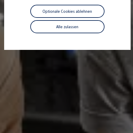
Motorenöl und Flüssigkeiten
Räder und Reifen
Optionale Cookies ablehnen
Pannen- und Unfallhilfe
Economy Service
Volkswagen Teile
Alle zulassen
Zubehör
Modellspezifisches Zubehör
Schutz und Pflege
Transport
Entertainment und Elektronik
Individualisieren
Wallbox und Ladekabel
Digitale Extras
Dienste für Ihr Modell finden
Volkswagen Apps, Login und Shop
Handy und Fahrzeug verbinden
Updates für Software, Karten und Radio
Über Ihr Auto
Vorgängermodelle
Kundeninformationen
Volkswagen Kundenbetreuung
Warn- und Kontrollleuchten
Assistenzsysteme
Digitale Betriebsanleitung
Live Beratung