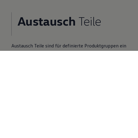
Austausch
Teile
Austausch
Teile
sind für definierte Produktgruppen ein
Zusatzangebot zu Neuteilen.
Volkswagen
Partner finden