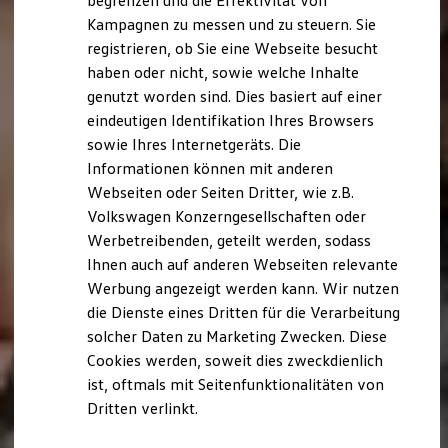
begrenzen und die Effektivität von
Hybridautos
Kampagnen zu messen und zu steuern. Sie
Marke und Erlebnis
registrieren, ob Sie eine Webseite besucht
Volkswagen R und R Experience
R-Modelle
haben oder nicht, sowie welche Inhalte
R Experience
genutzt worden sind. Dies basiert auf einer
Driving Experience
eindeutigen Identifikation Ihres Browsers
Volkswagen entdecken
Werkbesichtigung
sowie Ihres Internetgeräts. Die
Factory visit
Informationen können mit anderen
Lifestyle Shop
Webseiten oder Seiten Dritter, wie z.B.
T-Roc Kollektion
Golf Kollektion
Volkswagen Konzerngesellschaften oder
ID. Kollektion
Werbetreibenden, geteilt werden, sodass
Volkswagen Kollektion
Ihnen auch auf anderen Webseiten relevante
R-Kollektion
GTI Kollektion
Werbung angezeigt werden kann. Wir nutzen
Fußball Drop
die Dienste eines Dritten für die Verarbeitung
we drive football
solcher Daten zu Marketing Zwecken. Diese
#wedriveproud
Besitzer und Service
Cookies werden, soweit dies zweckdienlich
myVolkswagen
ist, oftmals mit Seitenfunktionalitäten von
Software Updates
Dritten verlinkt.
Service und Ersatzteile
Inspektion und HU/AU
Reparaturen und Checks