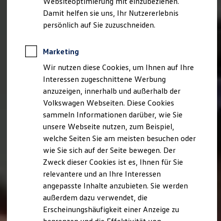
Websiteoptimierung mit einzubeziehen.
Elektrofahrzeugkonzepte
Damit helfen sie uns, Ihr Nutzererlebnis
ID. EVERY1
Reichweite
persönlich auf Sie zuzuschneiden.
Reichweite der ID. Modelle
Reichweite im Winter
Rekuperation
Marketing
Laden
Wir nutzen diese Cookies, um Ihnen auf Ihre
Laden unterwegs
Laden Zuhause
Interessen zugeschnittene Werbung
Ladestationen finden
anzuzeigen, innerhalb und außerhalb der
Ladezeitensimulator
Volkswagen Webseiten. Diese Cookies
Batterie
Sicherheit
sammeln Informationen darüber, wie Sie
Garantie und Lebensdauer
unsere Webseite nutzen, zum Beispiel,
Nachhaltigkeit
welche Seiten Sie am meisten besuchen oder
Technologie
Kosten und Kauf
wie Sie sich auf der Seite bewegen. Der
Verbrauchskosten
Zweck dieser Cookies ist es, Ihnen für Sie
Kaufoptionen
relevantere und an Ihre Interessen
E-Auto-Förderung
Software und Konnektivität
angepasste Inhalte anzubieten. Sie werden
Die ID. Software 6
außerdem dazu verwendet, die
ID. Software Versionen und Updates
Erscheinungshäufigkeit einer Anzeige zu
Digitale Extras
Schnittstellen zu Ihrem ID.