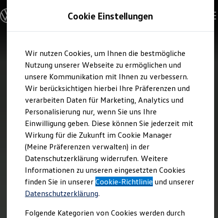
Modelle und Konfigurator
Cookie Einstellungen
Konfigurator
Modelle vergleichen
Konfiguration laden
Zum
Zum
Autosuche
Wir nutzen Cookies, um Ihnen die bestmögliche
Hauptinhalt
Footer
Elektroautos
springen
springen
Nutzung unserer Webseite zu ermöglichen und
ENERGY Sondermodelle
Nutzfahrzeuge
unsere Kommunikation mit Ihnen zu verbessern.
SUV und CUV
Wir berücksichtigen hierbei Ihre Präferenzen und
Familienautos
verarbeiten Daten für Marketing, Analytics und
Kombis
Kompaktwagen
Personalisierung nur, wenn Sie uns Ihre
Sportwagen
Einwilligung geben. Diese können Sie jederzeit mit
Schnell verfügbare Fahrzeuge
Angebote und Produkte
Wirkung für die Zukunft im Cookie Manager
Aktuelle Angebote
(Meine Präferenzen verwalten) in der
E-Auto-Förderung
Datenschutzerklärung widerrufen. Weitere
Volkswagen Marktplatz
Informationen zu unseren eingesetzten Cookies
Die ENERGY Sondermodelle
Junge Gebrauchtwagen und Gebrauchtwagen
finden Sie in unserer
Cookie-Richtlinie
und unserer
Volkswagen Zertifizierte Gebrauchtwagen
Datenschutzerklärung
.
Elektromobilität bei Gebrauchtwagen
Zubehör- und Serviceangebote
Folgende Kategorien von Cookies werden durch
Saisonangebote