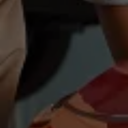
Magazin
Lifestyle
Transport
Familie
Elektromobilität
Volkswagen R
Pannen- und Unfallhilfe
Volkswagen Kundenbetreuung