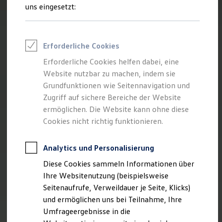
Reifenpakete
uns eingesetzt:
Leasing
Leasing-Angebote
Gebrauchtwagen Leasing
Junge Gebrauchtwagen-Leasing
Erforderliche Cookies
Elektroauto Leasing
Kleinwagen-Leasing
Erforderliche Cookies helfen dabei, eine
Leasing ohne Anzahlung
Website nutzbar zu machen, indem sie
Finanzierung
Autokredit mit Schlussrate
Grundfunktionen wie Seitennavigation und
Versicherungen und Garantien
Zugriff auf sichere Bereiche der Website
Kfz-Versicherung
ermöglichen. Die Website kann ohne diese
Restschuldversicherungen
Garantien
Cookies nicht richtig funktionieren.
Wartungsverträge
Geschäftskunden
Professional Class bei Volkswagen
Analytics und Personalisierung
Großkunden
Diese Cookies sammeln Informationen über
Behörden
Direktkunden
Ihre Websitenutzung (beispielsweise
Sonderfahrzeuge
Seitenaufrufe, Verweildauer je Seite, Klicks)
Anpfiff zum Gewinn
und ermöglichen uns bei Teilnahme, Ihre
Elektromobilität
Elektroautos
Umfrageergebnisse in die
ID. Tutorials