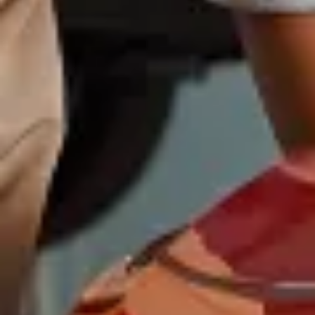
Magazin
Lifestyle
Transport
Familie
Elektromobilität
Volkswagen R
Pannen- und Unfallhilfe
Volkswagen Kundenbetreuung