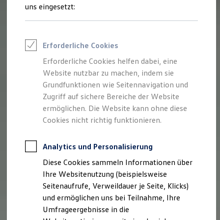
Reifenpakete
uns eingesetzt:
Leasing
Leasing-Angebote
Gebrauchtwagen Leasing
Junge Gebrauchtwagen-Leasing
Erforderliche Cookies
Elektroauto Leasing
Kleinwagen-Leasing
Erforderliche Cookies helfen dabei, eine
Leasing ohne Anzahlung
Website nutzbar zu machen, indem sie
Finanzierung
Autokredit mit Schlussrate
Grundfunktionen wie Seitennavigation und
Versicherungen und Garantien
Zugriff auf sichere Bereiche der Website
Kfz-Versicherung
ermöglichen. Die Website kann ohne diese
Restschuldversicherungen
Garantien
Cookies nicht richtig funktionieren.
Wartungsverträge
Geschäftskunden
Professional Class bei Volkswagen
Analytics und Personalisierung
Großkunden
Diese Cookies sammeln Informationen über
Behörden
Direktkunden
Ihre Websitenutzung (beispielsweise
Sonderfahrzeuge
Seitenaufrufe, Verweildauer je Seite, Klicks)
Anpfiff zum Gewinn
und ermöglichen uns bei Teilnahme, Ihre
Elektromobilität
Elektroautos
Umfrageergebnisse in die
ID. Tutorials