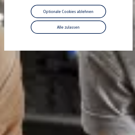
Motorenöl und Flüssigkeiten
Räder und Reifen
Optionale Cookies ablehnen
Pannen- und Unfallhilfe
Economy Service
Volkswagen Teile
Alle zulassen
Zubehör
Modellspezifisches Zubehör
Schutz und Pflege
Transport
Entertainment und Elektronik
Individualisieren
Wallbox und Ladekabel
Digitale Extras
Dienste für Ihr Modell finden
Volkswagen Apps, Login und Shop
Handy und Fahrzeug verbinden
Updates für Software, Karten und Radio
Über Ihr Auto
Vorgängermodelle
Kundeninformationen
Volkswagen Kundenbetreuung
Warn- und Kontrollleuchten
Assistenzsysteme
Digitale Betriebsanleitung
Live Beratung