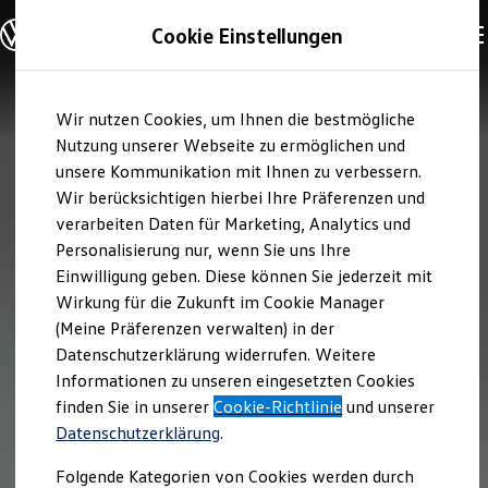
Modelle und Konfigurator
Cookie Einstellungen
Konfigurator
Modelle vergleichen
Konfiguration laden
Zum
Zum
Autosuche
Wir nutzen Cookies, um Ihnen die bestmögliche
Hauptinhalt
Footer
Elektroautos
springen
springen
Nutzung unserer Webseite zu ermöglichen und
ENERGY Sondermodelle
Nutzfahrzeuge
unsere Kommunikation mit Ihnen zu verbessern.
SUV und CUV
Wir berücksichtigen hierbei Ihre Präferenzen und
Familienautos
verarbeiten Daten für Marketing, Analytics und
Kombis
Kompaktwagen
Personalisierung nur, wenn Sie uns Ihre
Sportwagen
Einwilligung geben. Diese können Sie jederzeit mit
Schnell verfügbare Fahrzeuge
Angebote und Produkte
Wirkung für die Zukunft im Cookie Manager
Aktuelle Angebote
(Meine Präferenzen verwalten) in der
E-Auto-Förderung
Datenschutzerklärung widerrufen. Weitere
Volkswagen Marktplatz
Informationen zu unseren eingesetzten Cookies
Die ENERGY Sondermodelle
Junge Gebrauchtwagen und Gebrauchtwagen
finden Sie in unserer
Cookie-Richtlinie
und unserer
Volkswagen Zertifizierte Gebrauchtwagen
Datenschutzerklärung
.
Elektromobilität bei Gebrauchtwagen
Zubehör- und Serviceangebote
Folgende Kategorien von Cookies werden durch
Saisonangebote