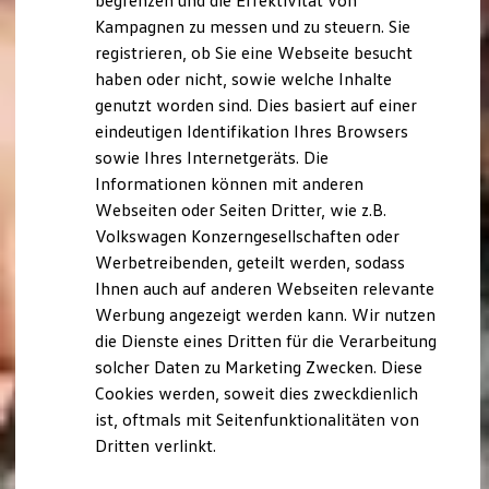
begrenzen und die Effektivität von
Hybridautos
Kampagnen zu messen und zu steuern. Sie
Marke und Erlebnis
registrieren, ob Sie eine Webseite besucht
Volkswagen R und R Experience
R-Modelle
haben oder nicht, sowie welche Inhalte
R Experience
genutzt worden sind. Dies basiert auf einer
Driving Experience
eindeutigen Identifikation Ihres Browsers
Volkswagen entdecken
Werkbesichtigung
sowie Ihres Internetgeräts. Die
Factory visit
Informationen können mit anderen
Lifestyle Shop
Webseiten oder Seiten Dritter, wie z.B.
T-Roc Kollektion
Golf Kollektion
Volkswagen Konzerngesellschaften oder
ID. Kollektion
Werbetreibenden, geteilt werden, sodass
Volkswagen Kollektion
Ihnen auch auf anderen Webseiten relevante
R-Kollektion
GTI Kollektion
Werbung angezeigt werden kann. Wir nutzen
Fußball Drop
die Dienste eines Dritten für die Verarbeitung
we drive football
solcher Daten zu Marketing Zwecken. Diese
#wedriveproud
Besitzer und Service
Cookies werden, soweit dies zweckdienlich
myVolkswagen
ist, oftmals mit Seitenfunktionalitäten von
Software Updates
Dritten verlinkt.
Service und Ersatzteile
Inspektion und HU/AU
Reparaturen und Checks