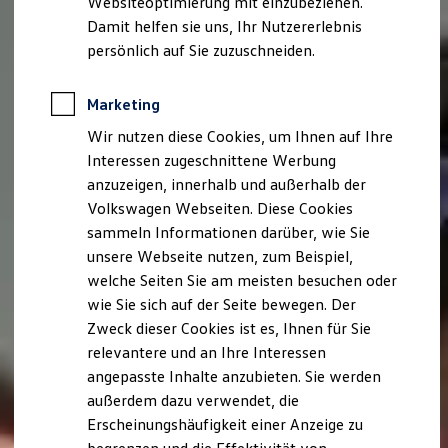
Websiteoptimierung mit einzubeziehen.
Elektrofahrzeugkonzepte
Damit helfen sie uns, Ihr Nutzererlebnis
ID. EVERY1
Reichweite
persönlich auf Sie zuzuschneiden.
Reichweite der ID. Modelle
Reichweite im Winter
Rekuperation
Marketing
Laden
Wir nutzen diese Cookies, um Ihnen auf Ihre
Laden unterwegs
Laden Zuhause
Interessen zugeschnittene Werbung
Ladestationen finden
anzuzeigen, innerhalb und außerhalb der
Ladezeitensimulator
Volkswagen Webseiten. Diese Cookies
Batterie
Sicherheit
sammeln Informationen darüber, wie Sie
Garantie und Lebensdauer
unsere Webseite nutzen, zum Beispiel,
Nachhaltigkeit
welche Seiten Sie am meisten besuchen oder
Technologie
Kosten und Kauf
wie Sie sich auf der Seite bewegen. Der
Verbrauchskosten
Zweck dieser Cookies ist es, Ihnen für Sie
Kaufoptionen
relevantere und an Ihre Interessen
E-Auto-Förderung
Software und Konnektivität
angepasste Inhalte anzubieten. Sie werden
Die ID. Software 6
außerdem dazu verwendet, die
ID. Software Versionen und Updates
Erscheinungshäufigkeit einer Anzeige zu
Digitale Extras
Schnittstellen zu Ihrem ID.