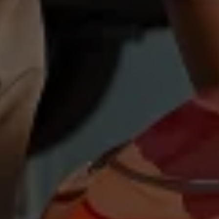
Magazin
Lifestyle
Transport
Familie
Elektromobilität
Volkswagen R
Pannen- und Unfallhilfe
Volkswagen Kundenbetreuung