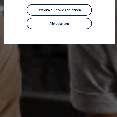
Motorenöl und Flüssigkeiten
Räder und Reifen
Optionale Cookies ablehnen
Pannen- und Unfallhilfe
Economy Service
Volkswagen Teile
Alle zulassen
Zubehör
Modellspezifisches Zubehör
Schutz und Pflege
Transport
Entertainment und Elektronik
Individualisieren
Wallbox und Ladekabel
Digitale Extras
Dienste für Ihr Modell finden
Volkswagen Apps, Login und Shop
Handy und Fahrzeug verbinden
Updates für Software, Karten und Radio
Über Ihr Auto
Vorgängermodelle
Kundeninformationen
Volkswagen Kundenbetreuung
Warn- und Kontrollleuchten
Assistenzsysteme
Digitale Betriebsanleitung
Live Beratung