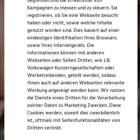
begrenzen und die Effektivität von
Hybridautos
Kampagnen zu messen und zu steuern. Sie
Marke und Erlebnis
registrieren, ob Sie eine Webseite besucht
Volkswagen R und R Experience
R-Modelle
haben oder nicht, sowie welche Inhalte
R Experience
genutzt worden sind. Dies basiert auf einer
Driving Experience
eindeutigen Identifikation Ihres Browsers
Volkswagen entdecken
Werkbesichtigung
sowie Ihres Internetgeräts. Die
Factory visit
Informationen können mit anderen
Lifestyle Shop
Webseiten oder Seiten Dritter, wie z.B.
T-Roc Kollektion
Golf Kollektion
Volkswagen Konzerngesellschaften oder
ID. Kollektion
Werbetreibenden, geteilt werden, sodass
Volkswagen Kollektion
Ihnen auch auf anderen Webseiten relevante
R-Kollektion
GTI Kollektion
Werbung angezeigt werden kann. Wir nutzen
Fußball Drop
die Dienste eines Dritten für die Verarbeitung
we drive football
solcher Daten zu Marketing Zwecken. Diese
#wedriveproud
Besitzer und Service
Cookies werden, soweit dies zweckdienlich
myVolkswagen
ist, oftmals mit Seitenfunktionalitäten von
Software Updates
Dritten verlinkt.
Service und Ersatzteile
Inspektion und HU/AU
Reparaturen und Checks