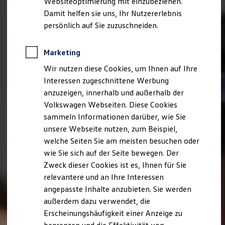
Websiteoptimierung mit einzubeziehen.
Elektrofahrzeugkonzepte
Damit helfen sie uns, Ihr Nutzererlebnis
ID. EVERY1
Reichweite
persönlich auf Sie zuzuschneiden.
Reichweite der ID. Modelle
Reichweite im Winter
Rekuperation
Marketing
Laden
Wir nutzen diese Cookies, um Ihnen auf Ihre
Laden unterwegs
Laden Zuhause
Interessen zugeschnittene Werbung
Ladestationen finden
anzuzeigen, innerhalb und außerhalb der
Ladezeitensimulator
Volkswagen Webseiten. Diese Cookies
Batterie
Sicherheit
sammeln Informationen darüber, wie Sie
Garantie und Lebensdauer
unsere Webseite nutzen, zum Beispiel,
Nachhaltigkeit
welche Seiten Sie am meisten besuchen oder
Technologie
Kosten und Kauf
wie Sie sich auf der Seite bewegen. Der
Verbrauchskosten
Zweck dieser Cookies ist es, Ihnen für Sie
Kaufoptionen
relevantere und an Ihre Interessen
E-Auto-Förderung
Software und Konnektivität
angepasste Inhalte anzubieten. Sie werden
Die ID. Software 6
außerdem dazu verwendet, die
ID. Software Versionen und Updates
Erscheinungshäufigkeit einer Anzeige zu
Digitale Extras
Schnittstellen zu Ihrem ID.