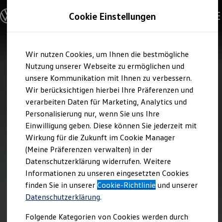
Modelle und Konfigurator
Cookie Einstellungen
Konfigurator
Modelle vergleichen
Konfiguration laden
Zum
Zum
Autosuche
Wir nutzen Cookies, um Ihnen die bestmögliche
Hauptinhalt
Footer
Elektroautos
springen
springen
Nutzung unserer Webseite zu ermöglichen und
ENERGY Sondermodelle
Nutzfahrzeuge
unsere Kommunikation mit Ihnen zu verbessern.
SUV und CUV
Wir berücksichtigen hierbei Ihre Präferenzen und
Familienautos
verarbeiten Daten für Marketing, Analytics und
Kombis
Kompaktwagen
Personalisierung nur, wenn Sie uns Ihre
Sportwagen
Einwilligung geben. Diese können Sie jederzeit mit
Schnell verfügbare Fahrzeuge
Angebote und Produkte
Wirkung für die Zukunft im Cookie Manager
Aktuelle Angebote
(Meine Präferenzen verwalten) in der
E-Auto-Förderung
Datenschutzerklärung widerrufen. Weitere
Volkswagen Marktplatz
Informationen zu unseren eingesetzten Cookies
Die ENERGY Sondermodelle
Junge Gebrauchtwagen und Gebrauchtwagen
finden Sie in unserer
Cookie-Richtlinie
und unserer
Volkswagen Zertifizierte Gebrauchtwagen
Datenschutzerklärung
.
Elektromobilität bei Gebrauchtwagen
Zubehör- und Serviceangebote
Folgende Kategorien von Cookies werden durch
Saisonangebote