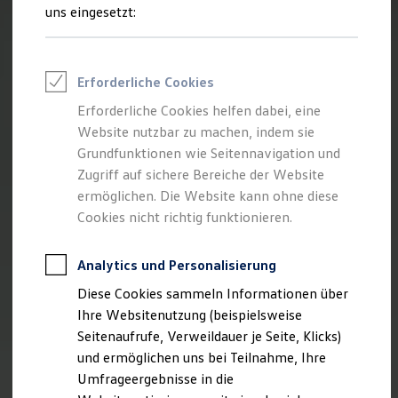
Reifenpakete
uns eingesetzt:
Leasing
Leasing-Angebote
Gebrauchtwagen Leasing
Junge Gebrauchtwagen-Leasing
Erforderliche Cookies
Elektroauto Leasing
Kleinwagen-Leasing
Erforderliche Cookies helfen dabei, eine
Leasing ohne Anzahlung
Website nutzbar zu machen, indem sie
Finanzierung
Autokredit mit Schlussrate
Grundfunktionen wie Seitennavigation und
Versicherungen und Garantien
Zugriff auf sichere Bereiche der Website
Kfz-Versicherung
ermöglichen. Die Website kann ohne diese
Restschuldversicherungen
Garantien
Cookies nicht richtig funktionieren.
Wartungsverträge
Geschäftskunden
Professional Class bei Volkswagen
Analytics und Personalisierung
Großkunden
Diese Cookies sammeln Informationen über
Behörden
Direktkunden
Ihre Websitenutzung (beispielsweise
Sonderfahrzeuge
Seitenaufrufe, Verweildauer je Seite, Klicks)
Anpfiff zum Gewinn
und ermöglichen uns bei Teilnahme, Ihre
Elektromobilität
Elektroautos
Umfrageergebnisse in die
ID. Tutorials