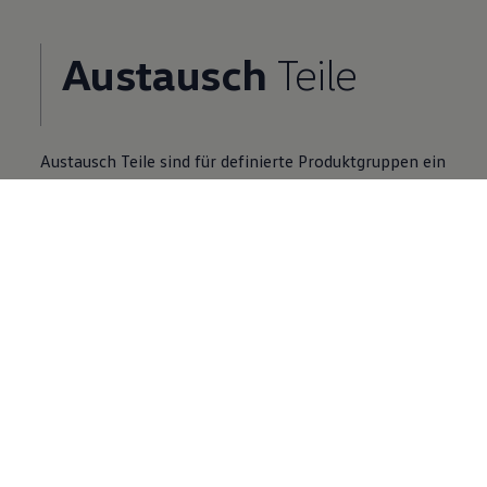
Austausch
Teile
Austausch
Teile
sind für definierte Produktgruppen ein
Zusatzangebot zu Neuteilen.
Volkswagen
Partner finden