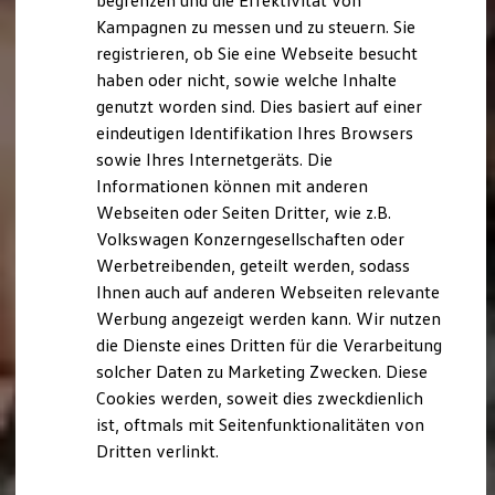
begrenzen und die Effektivität von
Hybridautos
Kampagnen zu messen und zu steuern. Sie
Marke und Erlebnis
registrieren, ob Sie eine Webseite besucht
Volkswagen R und R Experience
R-Modelle
haben oder nicht, sowie welche Inhalte
R Experience
genutzt worden sind. Dies basiert auf einer
Driving Experience
eindeutigen Identifikation Ihres Browsers
Volkswagen entdecken
Werkbesichtigung
sowie Ihres Internetgeräts. Die
Factory visit
Informationen können mit anderen
Lifestyle Shop
Webseiten oder Seiten Dritter, wie z.B.
T-Roc Kollektion
Golf Kollektion
Volkswagen Konzerngesellschaften oder
ID. Kollektion
Werbetreibenden, geteilt werden, sodass
Volkswagen Kollektion
Ihnen auch auf anderen Webseiten relevante
R-Kollektion
GTI Kollektion
Werbung angezeigt werden kann. Wir nutzen
Fußball Drop
die Dienste eines Dritten für die Verarbeitung
we drive football
solcher Daten zu Marketing Zwecken. Diese
#wedriveproud
Besitzer und Service
Cookies werden, soweit dies zweckdienlich
myVolkswagen
ist, oftmals mit Seitenfunktionalitäten von
Software Updates
Dritten verlinkt.
Service und Ersatzteile
Inspektion und HU/AU
Reparaturen und Checks