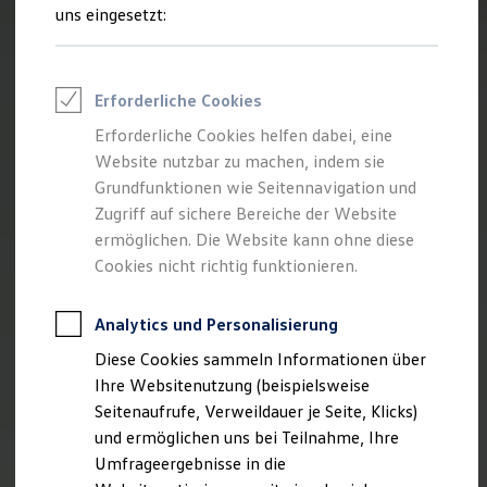
Reifenpakete
uns eingesetzt:
Leasing
Leasing-Angebote
Gebrauchtwagen Leasing
Junge Gebrauchtwagen-Leasing
Erforderliche Cookies
Elektroauto Leasing
Kleinwagen-Leasing
Erforderliche Cookies helfen dabei, eine
Leasing ohne Anzahlung
Website nutzbar zu machen, indem sie
Finanzierung
Autokredit mit Schlussrate
Grundfunktionen wie Seitennavigation und
Versicherungen und Garantien
Zugriff auf sichere Bereiche der Website
Kfz-Versicherung
ermöglichen. Die Website kann ohne diese
Restschuldversicherungen
Garantien
Cookies nicht richtig funktionieren.
Wartungsverträge
Geschäftskunden
Professional Class bei Volkswagen
Analytics und Personalisierung
Großkunden
Diese Cookies sammeln Informationen über
Behörden
Direktkunden
Ihre Websitenutzung (beispielsweise
Sonderfahrzeuge
Seitenaufrufe, Verweildauer je Seite, Klicks)
Anpfiff zum Gewinn
und ermöglichen uns bei Teilnahme, Ihre
Elektromobilität
Elektroautos
Umfrageergebnisse in die
ID. Tutorials