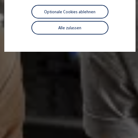
Motorenöl und Flüssigkeiten
Räder und Reifen
Optionale Cookies ablehnen
Pannen- und Unfallhilfe
Economy Service
Volkswagen Teile
Alle zulassen
Zubehör
Modellspezifisches Zubehör
Schutz und Pflege
Transport
Entertainment und Elektronik
Individualisieren
Wallbox und Ladekabel
Digitale Extras
Dienste für Ihr Modell finden
Volkswagen Apps, Login und Shop
Handy und Fahrzeug verbinden
Updates für Software, Karten und Radio
Über Ihr Auto
Vorgängermodelle
Kundeninformationen
Volkswagen Kundenbetreuung
Warn- und Kontrollleuchten
Assistenzsysteme
Digitale Betriebsanleitung
Live Beratung