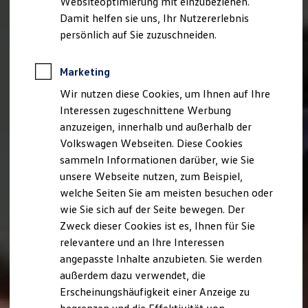
Websiteoptimierung mit einzubeziehen.
Elektrofahrzeugkonzepte
Damit helfen sie uns, Ihr Nutzererlebnis
ID. EVERY1
Reichweite
persönlich auf Sie zuzuschneiden.
Reichweite der ID. Modelle
Reichweite im Winter
Rekuperation
Marketing
Laden
Wir nutzen diese Cookies, um Ihnen auf Ihre
Laden unterwegs
Laden Zuhause
Interessen zugeschnittene Werbung
Ladestationen finden
anzuzeigen, innerhalb und außerhalb der
Ladezeitensimulator
Volkswagen Webseiten. Diese Cookies
Batterie
Sicherheit
sammeln Informationen darüber, wie Sie
Garantie und Lebensdauer
unsere Webseite nutzen, zum Beispiel,
Nachhaltigkeit
welche Seiten Sie am meisten besuchen oder
Technologie
Kosten und Kauf
wie Sie sich auf der Seite bewegen. Der
Verbrauchskosten
Zweck dieser Cookies ist es, Ihnen für Sie
Kaufoptionen
relevantere und an Ihre Interessen
E-Auto-Förderung
Software und Konnektivität
angepasste Inhalte anzubieten. Sie werden
Die ID. Software 6
außerdem dazu verwendet, die
ID. Software Versionen und Updates
Erscheinungshäufigkeit einer Anzeige zu
Digitale Extras
Schnittstellen zu Ihrem ID.