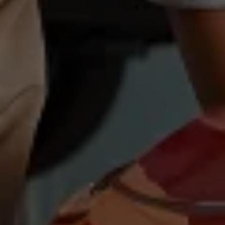
Magazin
Lifestyle
Transport
Familie
Elektromobilität
Volkswagen R
Pannen- und Unfallhilfe
Volkswagen Kundenbetreuung