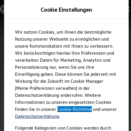
Modelle und Konfigurator
Cookie Einstellungen
Konfigurator
Modelle vergleichen
Konfiguration laden
Zum
Zum
Autosuche
Wir nutzen Cookies, um Ihnen die bestmögliche
Hauptinhalt
Footer
Elektroautos
springen
springen
Nutzung unserer Webseite zu ermöglichen und
ENERGY Sondermodelle
Nutzfahrzeuge
unsere Kommunikation mit Ihnen zu verbessern.
SUV und CUV
Wir berücksichtigen hierbei Ihre Präferenzen und
Familienautos
verarbeiten Daten für Marketing, Analytics und
Kombis
Kompaktwagen
Personalisierung nur, wenn Sie uns Ihre
Sportwagen
Einwilligung geben. Diese können Sie jederzeit mit
Schnell verfügbare Fahrzeuge
Angebote und Produkte
Wirkung für die Zukunft im Cookie Manager
Aktuelle Angebote
(Meine Präferenzen verwalten) in der
E-Auto-Förderung
Datenschutzerklärung widerrufen. Weitere
Volkswagen Marktplatz
Informationen zu unseren eingesetzten Cookies
Die ENERGY Sondermodelle
Junge Gebrauchtwagen und Gebrauchtwagen
finden Sie in unserer
Cookie-Richtlinie
und unserer
Volkswagen Zertifizierte Gebrauchtwagen
Datenschutzerklärung
.
Elektromobilität bei Gebrauchtwagen
Zubehör- und Serviceangebote
Folgende Kategorien von Cookies werden durch
Saisonangebote