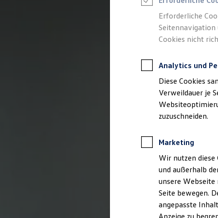
Erforderliche Co
Reifenpakete
Leasing
Erforderliche Coo
Leasing-Angebote
Seitennavigation 
Gebrauchtwagen Leasing
Cookies nicht rich
Junge Gebrauchtwagen-Leasing
Elektroauto Leasing
Kleinwagen-Leasing
Analytics und Pe
Leasing ohne Anzahlung
Finanzierung
Diese Cookies sa
Autokredit mit Schlussrate
Versicherungen und Garantien
Verweildauer je S
Kfz-Versicherung
Websiteoptimierun
Restschuldversicherungen
zuzuschneiden.
Garantien
Wartungsverträge
Geschäftskunden
Marketing
Professional Class bei Volkswagen
Großkunden
Wir nutzen diese 
Behörden
und außerhalb de
Direktkunden
Sonderfahrzeuge
unsere Webseite n
Anpfiff zum Gewinn
Seite bewegen. De
Elektromobilität
angepasste Inhalt
Elektroautos
ID. Tutorials
Anzeige zu begren