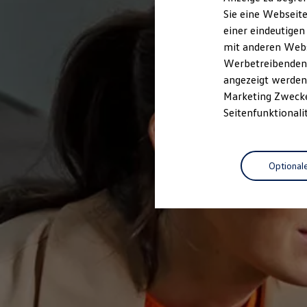
Elektrofahrzeugkonzepte
Sie eine Webseite
ID. EVERY1
einer eindeutigen
Reichweite
Reichweite der ID. Modelle
mit anderen Webse
Reichweite im Winter
Werbetreibenden,
Rekuperation
angezeigt werden 
Laden
Laden unterwegs
Marketing Zwecken
Laden Zuhause
Seitenfunktionali
Ladestationen finden
Ladezeitensimulator
Batterie
Sicherheit
Optional
Garantie und Lebensdauer
Nachhaltigkeit
Technologie
Kosten und Kauf
Verbrauchskosten
Kaufoptionen
E-Auto-Förderung
Software und Konnektivität
Die ID. Software 6
ID. Software Versionen und Updates
Digitale Extras
Schnittstellen zu Ihrem ID.