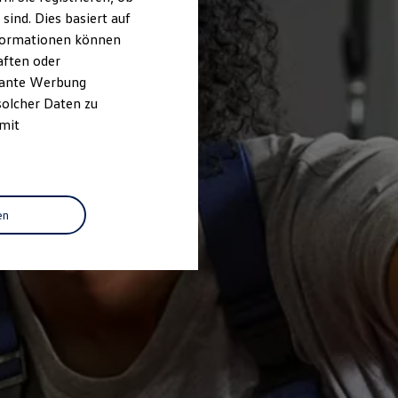
ind. Dies basiert auf
Informationen können
aften oder
evante Werbung
solcher Daten zu
 mit
en