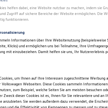
okies
kies helfen dabei, eine Website nutzbar zu machen, indem sie G
und Zugriff auf sichere Bereiche der Website ermöglichen. Die W
tig funktionieren.
rsonalisierung
mmeln Informationen über Ihre Websitenutzung (beispielsweise S
eite, Klicks) und ermöglichen uns bei Teilnahme, Ihre Umfrageerge
g mit einzubeziehen. Damit helfen sie uns, Ihr Nutzererlebnis pe
Cookies, um Ihnen auf Ihre Interessen zugeschnittene Werbung a
r Volkswagen Webseiten. Diese Cookies sammeln Informationen 
utzen, zum Beispiel, welche Seiten Sie am meisten besuchen oder
r Zweck dieser Cookies ist es, Ihnen für Sie relevantere und an I
e anzubieten. Sie werden außerdem dazu verwendet, die Erschein
zen und die Effektivität von Kampagnen zu messen und zu steuern