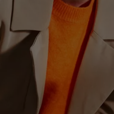
Hybridautos
Marke und Erlebnis
Volkswagen R und R Experience
R-Modelle
R Experience
Driving Experience
Volkswagen entdecken
Werkbesichtigung
Factory visit
Lifestyle Shop
T-Roc Kollektion
Golf Kollektion
ID. Kollektion
Volkswagen Kollektion
R-Kollektion
GTI Kollektion
Fußball Drop
we drive football
#wedriveproud
Besitzer und Service
myVolkswagen
Software Updates
Service und Ersatzteile
Inspektion und HU/AU
Reparaturen und Checks