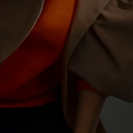
Motorenöl und Flüssigkeiten
Räder und Reifen
Pannen- und Unfallhilfe
Economy Service
Volkswagen Teile
Zubehör
Modellspezifisches Zubehör
Schutz und Pflege
Transport
Entertainment und Elektronik
Individualisieren
Wallbox und Ladekabel
Digitale Extras
Dienste für Ihr Modell finden
Volkswagen Apps, Login und Shop
Handy und Fahrzeug verbinden
Updates für Software, Karten und Radio
Über Ihr Auto
Vorgängermodelle
Kundeninformationen
Volkswagen Kundenbetreuung
Warn- und Kontrollleuchten
Assistenzsysteme
Digitale Betriebsanleitung
Live Beratung