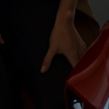
Magazin
Lifestyle
Transport
Familie
Elektromobilität
Volkswagen R
Pannen- und Unfallhilfe
Volkswagen Kundenbetreuung