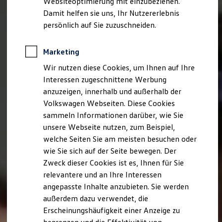
Websiteoptimierung mit einzubeziehen.
Elektrofahrzeugkonzepte
Damit helfen sie uns, Ihr Nutzererlebnis
ID. EVERY1
Reichweite
persönlich auf Sie zuzuschneiden.
Reichweite der ID. Modelle
Reichweite im Winter
Rekuperation
Marketing
Laden
Wir nutzen diese Cookies, um Ihnen auf Ihre
Laden unterwegs
Laden Zuhause
Interessen zugeschnittene Werbung
Ladestationen finden
anzuzeigen, innerhalb und außerhalb der
Ladezeitensimulator
Volkswagen Webseiten. Diese Cookies
Batterie
Sicherheit
sammeln Informationen darüber, wie Sie
Garantie und Lebensdauer
unsere Webseite nutzen, zum Beispiel,
Nachhaltigkeit
welche Seiten Sie am meisten besuchen oder
Technologie
Kosten und Kauf
wie Sie sich auf der Seite bewegen. Der
Verbrauchskosten
Zweck dieser Cookies ist es, Ihnen für Sie
Kaufoptionen
relevantere und an Ihre Interessen
E-Auto-Förderung
Software und Konnektivität
angepasste Inhalte anzubieten. Sie werden
Die ID. Software 6
außerdem dazu verwendet, die
ID. Software Versionen und Updates
Erscheinungshäufigkeit einer Anzeige zu
Digitale Extras
Schnittstellen zu Ihrem ID.