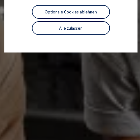
Motorenöl und Flüssigkeiten
Räder und Reifen
Optionale Cookies ablehnen
Pannen- und Unfallhilfe
Economy Service
Volkswagen Teile
Alle zulassen
Zubehör
Modellspezifisches Zubehör
Schutz und Pflege
Transport
Entertainment und Elektronik
Individualisieren
Wallbox und Ladekabel
Digitale Extras
Dienste für Ihr Modell finden
Volkswagen Apps, Login und Shop
Handy und Fahrzeug verbinden
Updates für Software, Karten und Radio
Über Ihr Auto
Vorgängermodelle
Kundeninformationen
Volkswagen Kundenbetreuung
Warn- und Kontrollleuchten
Assistenzsysteme
Digitale Betriebsanleitung
Live Beratung