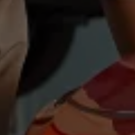
Magazin
Lifestyle
Transport
Familie
Elektromobilität
Volkswagen R
Pannen- und Unfallhilfe
Volkswagen Kundenbetreuung