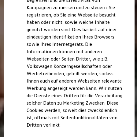
begrenzen und die Effektivität von
Hybridautos
Kampagnen zu messen und zu steuern. Sie
Marke und Erlebnis
registrieren, ob Sie eine Webseite besucht
Volkswagen R und R Experience
R-Modelle
haben oder nicht, sowie welche Inhalte
R Experience
genutzt worden sind. Dies basiert auf einer
Driving Experience
eindeutigen Identifikation Ihres Browsers
Volkswagen entdecken
Werkbesichtigung
sowie Ihres Internetgeräts. Die
Factory visit
Informationen können mit anderen
Lifestyle Shop
Webseiten oder Seiten Dritter, wie z.B.
T-Roc Kollektion
Golf Kollektion
Volkswagen Konzerngesellschaften oder
ID. Kollektion
Werbetreibenden, geteilt werden, sodass
Volkswagen Kollektion
Ihnen auch auf anderen Webseiten relevante
R-Kollektion
GTI Kollektion
Werbung angezeigt werden kann. Wir nutzen
Fußball Drop
die Dienste eines Dritten für die Verarbeitung
we drive football
solcher Daten zu Marketing Zwecken. Diese
#wedriveproud
Besitzer und Service
Cookies werden, soweit dies zweckdienlich
myVolkswagen
ist, oftmals mit Seitenfunktionalitäten von
Software Updates
Dritten verlinkt.
Service und Ersatzteile
Inspektion und HU/AU
Reparaturen und Checks