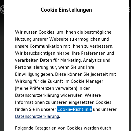
Modelle und Konfigurator
Cookie Einstellungen
Konfigurator
Modelle vergleichen
Konfiguration laden
Zum
Zum
Autosuche
Wir nutzen Cookies, um Ihnen die bestmögliche
Hauptinhalt
Footer
Elektroautos
springen
springen
Nutzung unserer Webseite zu ermöglichen und
ENERGY Sondermodelle
Nutzfahrzeuge
unsere Kommunikation mit Ihnen zu verbessern.
SUV und CUV
Wir berücksichtigen hierbei Ihre Präferenzen und
Familienautos
verarbeiten Daten für Marketing, Analytics und
Kombis
Kompaktwagen
Personalisierung nur, wenn Sie uns Ihre
Sportwagen
Einwilligung geben. Diese können Sie jederzeit mit
Schnell verfügbare Fahrzeuge
Angebote und Produkte
Wirkung für die Zukunft im Cookie Manager
Aktuelle Angebote
(Meine Präferenzen verwalten) in der
E-Auto-Förderung
Datenschutzerklärung widerrufen. Weitere
Volkswagen Marktplatz
Informationen zu unseren eingesetzten Cookies
Die ENERGY Sondermodelle
Junge Gebrauchtwagen und Gebrauchtwagen
finden Sie in unserer
Cookie-Richtlinie
und unserer
Volkswagen Zertifizierte Gebrauchtwagen
Datenschutzerklärung
.
Elektromobilität bei Gebrauchtwagen
Zubehör- und Serviceangebote
Folgende Kategorien von Cookies werden durch
Saisonangebote