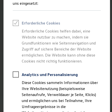
Reifenpakete
uns eingesetzt:
Leasing
Leasing-Angebote
Gebrauchtwagen Leasing
Junge Gebrauchtwagen-Leasing
Erforderliche Cookies
Elektroauto Leasing
Kleinwagen-Leasing
Erforderliche Cookies helfen dabei, eine
Leasing ohne Anzahlung
Website nutzbar zu machen, indem sie
Finanzierung
Autokredit mit Schlussrate
Grundfunktionen wie Seitennavigation und
Versicherungen und Garantien
Zugriff auf sichere Bereiche der Website
Kfz-Versicherung
ermöglichen. Die Website kann ohne diese
Restschuldversicherungen
Garantien
Cookies nicht richtig funktionieren.
Wartungsverträge
Geschäftskunden
Professional Class bei Volkswagen
Analytics und Personalisierung
Großkunden
Diese Cookies sammeln Informationen über
Behörden
Direktkunden
Ihre Websitenutzung (beispielsweise
Sonderfahrzeuge
Seitenaufrufe, Verweildauer je Seite, Klicks)
Anpfiff zum Gewinn
und ermöglichen uns bei Teilnahme, Ihre
Elektromobilität
Elektroautos
Umfrageergebnisse in die
ID. Tutorials