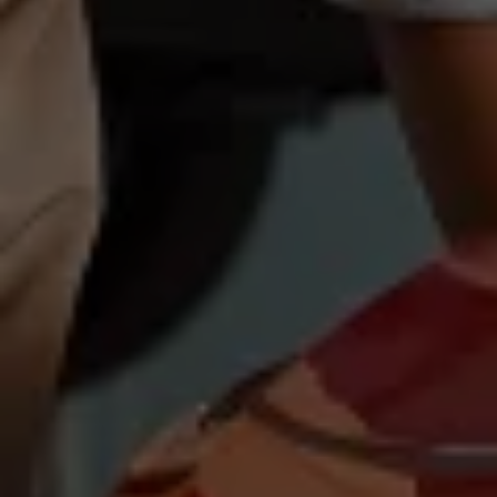
Magazin
Lifestyle
Transport
Familie
Elektromobilität
Volkswagen R
Pannen- und Unfallhilfe
Volkswagen Kundenbetreuung