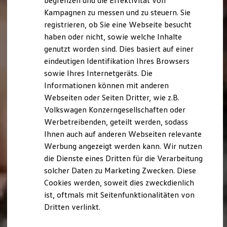
begrenzen und die Effektivität von
Hybridautos
Kampagnen zu messen und zu steuern. Sie
Marke und Erlebnis
registrieren, ob Sie eine Webseite besucht
Volkswagen R und R Experience
R-Modelle
haben oder nicht, sowie welche Inhalte
R Experience
genutzt worden sind. Dies basiert auf einer
Driving Experience
eindeutigen Identifikation Ihres Browsers
Volkswagen entdecken
Werkbesichtigung
sowie Ihres Internetgeräts. Die
Factory visit
Informationen können mit anderen
Lifestyle Shop
Webseiten oder Seiten Dritter, wie z.B.
T-Roc Kollektion
Golf Kollektion
Volkswagen Konzerngesellschaften oder
ID. Kollektion
Werbetreibenden, geteilt werden, sodass
Volkswagen Kollektion
Ihnen auch auf anderen Webseiten relevante
R-Kollektion
GTI Kollektion
Werbung angezeigt werden kann. Wir nutzen
Fußball Drop
die Dienste eines Dritten für die Verarbeitung
we drive football
solcher Daten zu Marketing Zwecken. Diese
#wedriveproud
Besitzer und Service
Cookies werden, soweit dies zweckdienlich
myVolkswagen
ist, oftmals mit Seitenfunktionalitäten von
Software Updates
Dritten verlinkt.
Service und Ersatzteile
Inspektion und HU/AU
Reparaturen und Checks