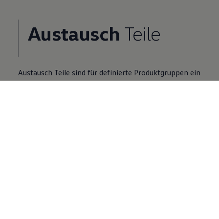
Austausch
Teile
Austausch
Teile
sind für definierte Produktgruppen ein
Zusatzangebot zu Neuteilen.
Volkswagen
Partner finden