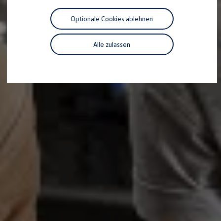
Motorenöl und Flüssigkeiten
Räder und Reifen
Optionale Cookies ablehnen
Pannen- und Unfallhilfe
Economy Service
Volkswagen Teile
Alle zulassen
Zubehör
Modellspezifisches Zubehör
Schutz und Pflege
Transport
Entertainment und Elektronik
Individualisieren
Wallbox und Ladekabel
Digitale Extras
Dienste für Ihr Modell finden
Volkswagen Apps, Login und Shop
Handy und Fahrzeug verbinden
Updates für Software, Karten und Radio
Über Ihr Auto
Vorgängermodelle
Kundeninformationen
Volkswagen Kundenbetreuung
Warn- und Kontrollleuchten
Assistenzsysteme
Digitale Betriebsanleitung
Live Beratung