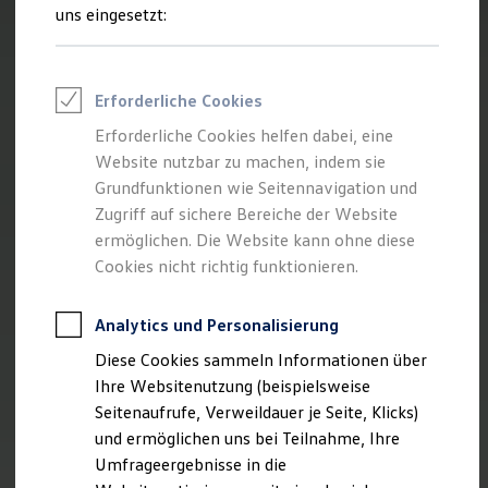
Reifenpakete
uns eingesetzt:
Leasing
Leasing-Angebote
Gebrauchtwagen Leasing
Junge Gebrauchtwagen-Leasing
Erforderliche Cookies
Elektroauto Leasing
Kleinwagen-Leasing
Erforderliche Cookies helfen dabei, eine
Leasing ohne Anzahlung
Website nutzbar zu machen, indem sie
Finanzierung
Autokredit mit Schlussrate
Grundfunktionen wie Seitennavigation und
Versicherungen und Garantien
Zugriff auf sichere Bereiche der Website
Kfz-Versicherung
ermöglichen. Die Website kann ohne diese
Restschuldversicherungen
Garantien
Cookies nicht richtig funktionieren.
Wartungsverträge
Geschäftskunden
Professional Class bei Volkswagen
Analytics und Personalisierung
Großkunden
Diese Cookies sammeln Informationen über
Behörden
Direktkunden
Ihre Websitenutzung (beispielsweise
Sonderfahrzeuge
Seitenaufrufe, Verweildauer je Seite, Klicks)
Anpfiff zum Gewinn
und ermöglichen uns bei Teilnahme, Ihre
Elektromobilität
Elektroautos
Umfrageergebnisse in die
ID. Tutorials