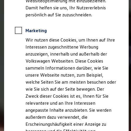
Websiteoptimierung mit einzubeziehen.
Elektrofahrzeugkonzepte
Damit helfen sie uns, Ihr Nutzererlebnis
ID. EVERY1
Reichweite
persönlich auf Sie zuzuschneiden.
Reichweite der ID. Modelle
Reichweite im Winter
Rekuperation
Marketing
Laden
Wir nutzen diese Cookies, um Ihnen auf Ihre
Laden unterwegs
Laden Zuhause
Interessen zugeschnittene Werbung
Ladestationen finden
anzuzeigen, innerhalb und außerhalb der
Ladezeitensimulator
Volkswagen Webseiten. Diese Cookies
Batterie
Sicherheit
sammeln Informationen darüber, wie Sie
Garantie und Lebensdauer
unsere Webseite nutzen, zum Beispiel,
Nachhaltigkeit
welche Seiten Sie am meisten besuchen oder
Technologie
Kosten und Kauf
wie Sie sich auf der Seite bewegen. Der
Verbrauchskosten
Zweck dieser Cookies ist es, Ihnen für Sie
Kaufoptionen
relevantere und an Ihre Interessen
E-Auto-Förderung
Software und Konnektivität
angepasste Inhalte anzubieten. Sie werden
Die ID. Software 6
außerdem dazu verwendet, die
ID. Software Versionen und Updates
Erscheinungshäufigkeit einer Anzeige zu
Digitale Extras
Schnittstellen zu Ihrem ID.