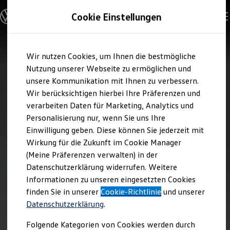
Modelle und Konfigurator
Cookie Einstellungen
Konfigurator
Modelle vergleichen
Konfiguration laden
Zum
Zum
Autosuche
Wir nutzen Cookies, um Ihnen die bestmögliche
Hauptinhalt
Footer
Elektroautos
springen
springen
Nutzung unserer Webseite zu ermöglichen und
ENERGY Sondermodelle
Nutzfahrzeuge
unsere Kommunikation mit Ihnen zu verbessern.
SUV und CUV
Wir berücksichtigen hierbei Ihre Präferenzen und
Familienautos
verarbeiten Daten für Marketing, Analytics und
Kombis
Kompaktwagen
Personalisierung nur, wenn Sie uns Ihre
Sportwagen
Einwilligung geben. Diese können Sie jederzeit mit
Schnell verfügbare Fahrzeuge
Angebote und Produkte
Wirkung für die Zukunft im Cookie Manager
Aktuelle Angebote
(Meine Präferenzen verwalten) in der
E-Auto-Förderung
Datenschutzerklärung widerrufen. Weitere
Volkswagen Marktplatz
Informationen zu unseren eingesetzten Cookies
Die ENERGY Sondermodelle
Junge Gebrauchtwagen und Gebrauchtwagen
finden Sie in unserer
Cookie-Richtlinie
und unserer
Volkswagen Zertifizierte Gebrauchtwagen
Datenschutzerklärung
.
Elektromobilität bei Gebrauchtwagen
Zubehör- und Serviceangebote
Folgende Kategorien von Cookies werden durch
Saisonangebote