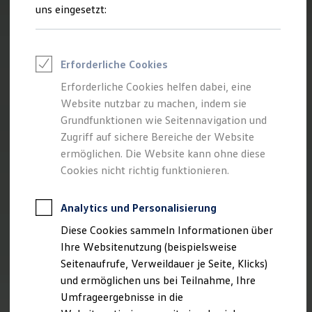
Reifenpakete
uns eingesetzt:
Leasing
Leasing-Angebote
Gebrauchtwagen Leasing
Junge Gebrauchtwagen-Leasing
Erforderliche Cookies
Elektroauto Leasing
Kleinwagen-Leasing
Erforderliche Cookies helfen dabei, eine
Leasing ohne Anzahlung
Website nutzbar zu machen, indem sie
Finanzierung
Autokredit mit Schlussrate
Grundfunktionen wie Seitennavigation und
Versicherungen und Garantien
Zugriff auf sichere Bereiche der Website
Kfz-Versicherung
ermöglichen. Die Website kann ohne diese
Restschuldversicherungen
Garantien
Cookies nicht richtig funktionieren.
Wartungsverträge
Geschäftskunden
Professional Class bei Volkswagen
Analytics und Personalisierung
Großkunden
Diese Cookies sammeln Informationen über
Behörden
Direktkunden
Ihre Websitenutzung (beispielsweise
Sonderfahrzeuge
Seitenaufrufe, Verweildauer je Seite, Klicks)
Anpfiff zum Gewinn
und ermöglichen uns bei Teilnahme, Ihre
Elektromobilität
Elektroautos
Umfrageergebnisse in die
ID. Tutorials