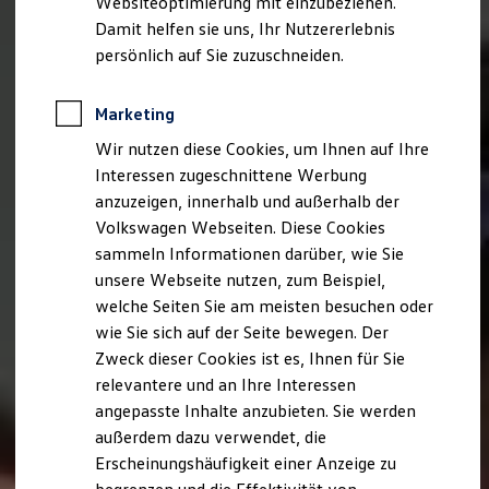
Websiteoptimierung mit einzubeziehen.
Elektrofahrzeugkonzepte
Damit helfen sie uns, Ihr Nutzererlebnis
ID. EVERY1
Reichweite
persönlich auf Sie zuzuschneiden.
Reichweite der ID. Modelle
Reichweite im Winter
Rekuperation
Marketing
Laden
Wir nutzen diese Cookies, um Ihnen auf Ihre
Laden unterwegs
Laden Zuhause
Interessen zugeschnittene Werbung
Ladestationen finden
anzuzeigen, innerhalb und außerhalb der
Ladezeitensimulator
Volkswagen Webseiten. Diese Cookies
Batterie
Sicherheit
sammeln Informationen darüber, wie Sie
Garantie und Lebensdauer
unsere Webseite nutzen, zum Beispiel,
Nachhaltigkeit
welche Seiten Sie am meisten besuchen oder
Technologie
Kosten und Kauf
wie Sie sich auf der Seite bewegen. Der
Verbrauchskosten
Zweck dieser Cookies ist es, Ihnen für Sie
Kaufoptionen
relevantere und an Ihre Interessen
E-Auto-Förderung
Software und Konnektivität
angepasste Inhalte anzubieten. Sie werden
Die ID. Software 6
außerdem dazu verwendet, die
ID. Software Versionen und Updates
Erscheinungshäufigkeit einer Anzeige zu
Digitale Extras
Schnittstellen zu Ihrem ID.