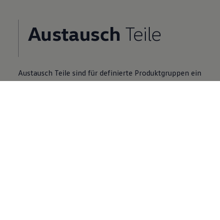
Austausch
Teile
Austausch
Teile
sind für definierte Produktgruppen ein
Zusatzangebot zu Neuteilen.
Volkswagen
Partner finden