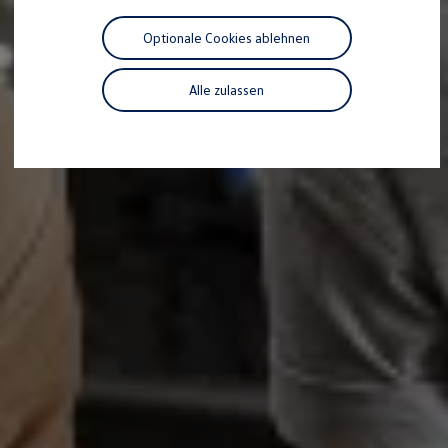
Motorenöl und Flüssigkeiten
Räder und Reifen
Optionale Cookies ablehnen
Pannen- und Unfallhilfe
Economy Service
Volkswagen Teile
Alle zulassen
Zubehör
Modellspezifisches Zubehör
Schutz und Pflege
Transport
Entertainment und Elektronik
Individualisieren
Wallbox und Ladekabel
Digitale Extras
Dienste für Ihr Modell finden
Volkswagen Apps, Login und Shop
Handy und Fahrzeug verbinden
Updates für Software, Karten und Radio
Über Ihr Auto
Vorgängermodelle
Kundeninformationen
Volkswagen Kundenbetreuung
Warn- und Kontrollleuchten
Assistenzsysteme
Digitale Betriebsanleitung
Live Beratung