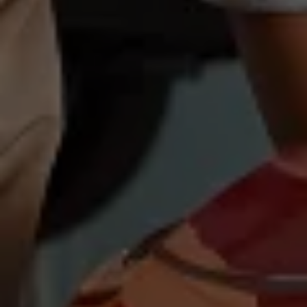
Magazin
Lifestyle
Transport
Familie
Elektromobilität
Volkswagen R
Pannen- und Unfallhilfe
Volkswagen Kundenbetreuung