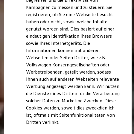
begrenzen und die Effektivität von
Hybridautos
Kampagnen zu messen und zu steuern. Sie
Marke und Erlebnis
registrieren, ob Sie eine Webseite besucht
Volkswagen R und R Experience
R-Modelle
haben oder nicht, sowie welche Inhalte
R Experience
genutzt worden sind. Dies basiert auf einer
Driving Experience
eindeutigen Identifikation Ihres Browsers
Volkswagen entdecken
Werkbesichtigung
sowie Ihres Internetgeräts. Die
Factory visit
Informationen können mit anderen
Lifestyle Shop
Webseiten oder Seiten Dritter, wie z.B.
T-Roc Kollektion
Golf Kollektion
Volkswagen Konzerngesellschaften oder
ID. Kollektion
Werbetreibenden, geteilt werden, sodass
Volkswagen Kollektion
Ihnen auch auf anderen Webseiten relevante
R-Kollektion
GTI Kollektion
Werbung angezeigt werden kann. Wir nutzen
Fußball Drop
die Dienste eines Dritten für die Verarbeitung
we drive football
solcher Daten zu Marketing Zwecken. Diese
#wedriveproud
Besitzer und Service
Cookies werden, soweit dies zweckdienlich
myVolkswagen
ist, oftmals mit Seitenfunktionalitäten von
Software Updates
Dritten verlinkt.
Service und Ersatzteile
Inspektion und HU/AU
Reparaturen und Checks