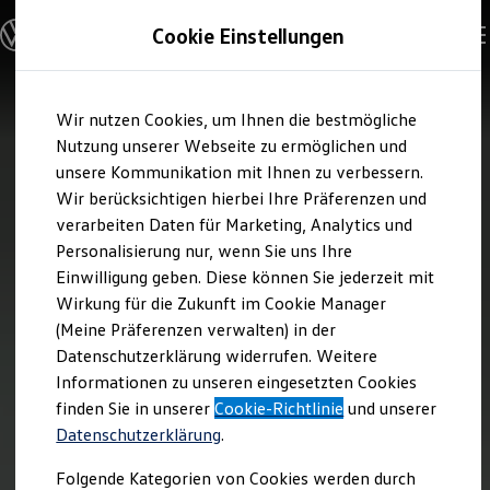
Modelle und Konfigurator
Cookie Einstellungen
Konfigurator
Modelle vergleichen
Konfiguration laden
Zum
Zum
Autosuche
Wir nutzen Cookies, um Ihnen die bestmögliche
Hauptinhalt
Footer
Elektroautos
springen
springen
Nutzung unserer Webseite zu ermöglichen und
ENERGY Sondermodelle
Nutzfahrzeuge
unsere Kommunikation mit Ihnen zu verbessern.
SUV und CUV
Wir berücksichtigen hierbei Ihre Präferenzen und
Familienautos
verarbeiten Daten für Marketing, Analytics und
Kombis
Kompaktwagen
Personalisierung nur, wenn Sie uns Ihre
Sportwagen
Einwilligung geben. Diese können Sie jederzeit mit
Schnell verfügbare Fahrzeuge
Angebote und Produkte
Wirkung für die Zukunft im Cookie Manager
Aktuelle Angebote
(Meine Präferenzen verwalten) in der
E-Auto-Förderung
Datenschutzerklärung widerrufen. Weitere
Volkswagen Marktplatz
Informationen zu unseren eingesetzten Cookies
Die ENERGY Sondermodelle
Junge Gebrauchtwagen und Gebrauchtwagen
finden Sie in unserer
Cookie-Richtlinie
und unserer
Volkswagen Zertifizierte Gebrauchtwagen
Datenschutzerklärung
.
Elektromobilität bei Gebrauchtwagen
Zubehör- und Serviceangebote
Folgende Kategorien von Cookies werden durch
Saisonangebote