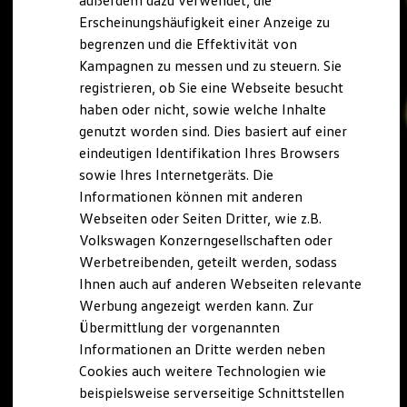
außerdem dazu verwendet, die
Hybridautos
Erscheinungshäufigkeit einer Anzeige zu
Marke und Erlebnis
begrenzen und die Effektivität von
Volkswagen R und R Experience
R-Modelle
Kampagnen zu messen und zu steuern. Sie
R Experience
registrieren, ob Sie eine Webseite besucht
Driving Experience
haben oder nicht, sowie welche Inhalte
Volkswagen entdecken
Werkbesichtigung
genutzt worden sind. Dies basiert auf einer
Factory visit
eindeutigen Identifikation Ihres Browsers
Lifestyle Shop
sowie Ihres Internetgeräts. Die
T-Roc Kollektion
Golf Kollektion
Informationen können mit anderen
ID. Kollektion
Webseiten oder Seiten Dritter, wie z.B.
Volkswagen Kollektion
Volkswagen Konzerngesellschaften oder
R-Kollektion
GTI Kollektion
Werbetreibenden, geteilt werden, sodass
Fußball Drop
Ihnen auch auf anderen Webseiten relevante
we drive football
Werbung angezeigt werden kann. Zur
#wedriveproud
Besitzer und Service
Übermittlung der vorgenannten
myVolkswagen
Informationen an Dritte werden neben
Software Updates
Cookies auch weitere Technologien wie
Service und Ersatzteile
Inspektion und HU/AU
beispielsweise serverseitige Schnittstellen
Reparaturen und Checks