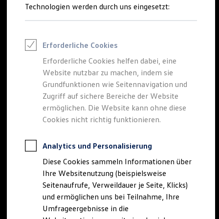
Reifenpakete
Technologien werden durch uns eingesetzt:
Leasing
Leasing-Angebote
Gebrauchtwagen Leasing
Junge Gebrauchtwagen-Leasing
Erforderliche Cookies
Elektroauto Leasing
Kleinwagen-Leasing
Erforderliche Cookies helfen dabei, eine
Leasing ohne Anzahlung
Website nutzbar zu machen, indem sie
Finanzierung
Autokredit mit Schlussrate
Grundfunktionen wie Seitennavigation und
Versicherungen und Garantien
Zugriff auf sichere Bereiche der Website
Kfz-Versicherung
ermöglichen. Die Website kann ohne diese
Restschuldversicherungen
Garantien
Cookies nicht richtig funktionieren.
Wartungsverträge
Geschäftskunden
Professional Class bei Volkswagen
Analytics und Personalisierung
Großkunden
Diese Cookies sammeln Informationen über
Behörden
Direktkunden
Ihre Websitenutzung (beispielsweise
Sonderfahrzeuge
Seitenaufrufe, Verweildauer je Seite, Klicks)
Anpfiff zum Gewinn
und ermöglichen uns bei Teilnahme, Ihre
Elektromobilität
Elektroautos
Umfrageergebnisse in die
ID. Tutorials