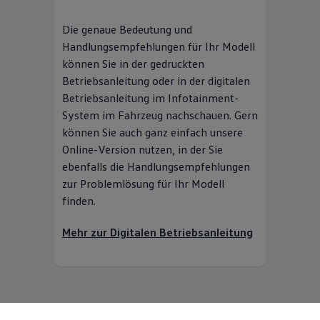
Die genaue Bedeutung und
Handlungsempfehlungen für Ihr Modell
können Sie in der gedruckten
Betriebsanleitung oder in der digitalen
Betriebsanleitung im Infotainment-
System im Fahrzeug nachschauen. Gern
können Sie auch ganz einfach unsere
Online-Version nutzen, in der Sie
ebenfalls die Handlungsempfehlungen
zur Problemlösung für Ihr Modell
finden.
Mehr zur Digitalen Betriebsanleitung