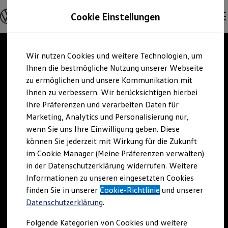
Modelle und Konfigurator
Cookie Einstellungen
Konfigurator
Modelle vergleichen
Konfiguration laden
Zum
Zum
Autosuche
Wir nutzen Cookies und weitere Technologien, um
Hauptinhalt
Footer
Elektroautos
springen
springen
Ihnen die bestmögliche Nutzung unserer Webseite
ENERGY Sondermodelle
Nutzfahrzeuge
zu ermöglichen und unsere Kommunikation mit
SUV und CUV
Ihnen zu verbessern. Wir berücksichtigen hierbei
Familienautos
Ihre Präferenzen und verarbeiten Daten für
Kombis
Kompaktwagen
Marketing, Analytics und Personalisierung nur,
Sportwagen
wenn Sie uns Ihre Einwilligung geben. Diese
Schnell verfügbare Fahrzeuge
Angebote und Produkte
können Sie jederzeit mit Wirkung für die Zukunft
Aktuelle Angebote
im Cookie Manager (Meine Präferenzen verwalten)
E-Auto-Förderung
in der Datenschutzerklärung widerrufen. Weitere
Volkswagen Marktplatz
Informationen zu unseren eingesetzten Cookies
Die ENERGY Sondermodelle
Junge Gebrauchtwagen und Gebrauchtwagen
finden Sie in unserer
Cookie-Richtlinie
und unserer
Volkswagen Zertifizierte Gebrauchtwagen
Datenschutzerklärung
.
Elektromobilität bei Gebrauchtwagen
Zubehör- und Serviceangebote
Folgende Kategorien von Cookies und weitere
Saisonangebote