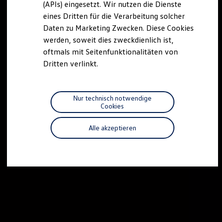
(APIs) eingesetzt. Wir nutzen die Dienste
Motorenöl und Flüssigkeiten
eines Dritten für die Verarbeitung solcher
Räder und Reifen
Pannen- und Unfallhilfe
Daten zu Marketing Zwecken. Diese Cookies
Economy Service
werden, soweit dies zweckdienlich ist,
Volkswagen Teile
oftmals mit Seitenfunktionalitäten von
Zubehör
Modellspezifisches Zubehör
Dritten verlinkt.
Schutz und Pflege
Transport
Entertainment und Elektronik
Individualisieren
Nur technisch notwendige
Wallbox und Ladekabel
Cookies
Digitale Extras
Dienste für Ihr Modell finden
Alle akzeptieren
Volkswagen Apps, Login und Shop
Handy und Fahrzeug verbinden
Updates für Software, Karten und Radio
Über Ihr Auto
Vorgängermodelle
Kundeninformationen
Volkswagen Kundenbetreuung
Warn- und Kontrollleuchten
Assistenzsysteme
Digitale Betriebsanleitung
Live Beratung