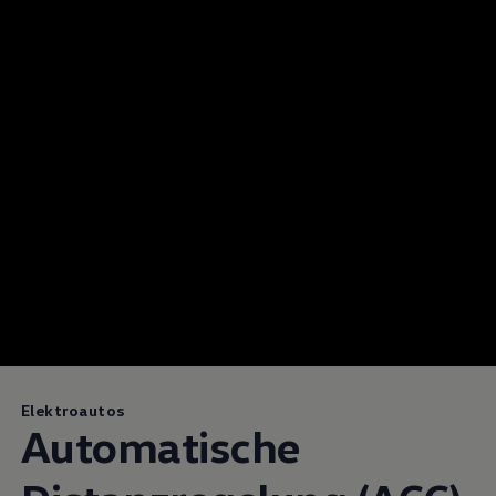
Magazin
Lifestyle
Transport
Familie
Elektromobilität
Volkswagen R
Pannen- und Unfallhilfe
Volkswagen Kundenbetreuung
Elektroautos
Automatische