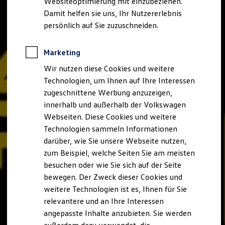
Websiteoptimierung mit einzubeziehen.
Elektrofahrzeugkonzepte
Damit helfen sie uns, Ihr Nutzererlebnis
ID. EVERY1
Reichweite
persönlich auf Sie zuzuschneiden.
Reichweite der ID. Modelle
Reichweite im Winter
Rekuperation
Marketing
Laden
Wir nutzen diese Cookies und weitere
Laden unterwegs
Laden Zuhause
Technologien, um Ihnen auf Ihre Interessen
Ladestationen finden
zugeschnittene Werbung anzuzeigen,
Ladezeitensimulator
innerhalb und außerhalb der Volkswagen
Batterie
Sicherheit
Webseiten. Diese Cookies und weitere
Garantie und Lebensdauer
Technologien sammeln Informationen
Nachhaltigkeit
darüber, wie Sie unsere Webseite nutzen,
Technologie
Kosten und Kauf
zum Beispiel, welche Seiten Sie am meisten
Verbrauchskosten
besuchen oder wie Sie sich auf der Seite
Kaufoptionen
bewegen. Der Zweck dieser Cookies und
E-Auto-Förderung
Software und Konnektivität
weitere Technologien ist es, Ihnen für Sie
Die ID. Software 6
relevantere und an Ihre Interessen
ID. Software Versionen und Updates
angepasste Inhalte anzubieten. Sie werden
Digitale Extras
Schnittstellen zu Ihrem ID.