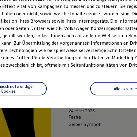
 Effektivität von Kampagnen zu messen und zu steuern. Sie regist
haben oder nicht, sowie welche Inhalte genutzt worden sind. Die
ifikation Ihres Browsers sowie Ihres Internetgeräts. Die Inform
 oder Seiten Dritter, wie z.B. Volkswagen Konzerngesellschafte
 geteilt werden, sodass Ihnen auch auf anderen Webseiten rel
 kann. Zur Übermittlung der vorgenannten Informationen an Dr
ere Technologien wie beispielsweise serverseitige Schnittstellen 
e eines Dritten für die Verarbeitung solcher Daten zu Marketing
es zweckdienlich ist, oftmals mit Seitenfunktionalitäten von Drit
Plug-in-Hybride
Spurhaltea
hnisch notwendige
Alle akzepti
Cookies
Assist)
24. März 2025
Farbe
Gelbes Symbol