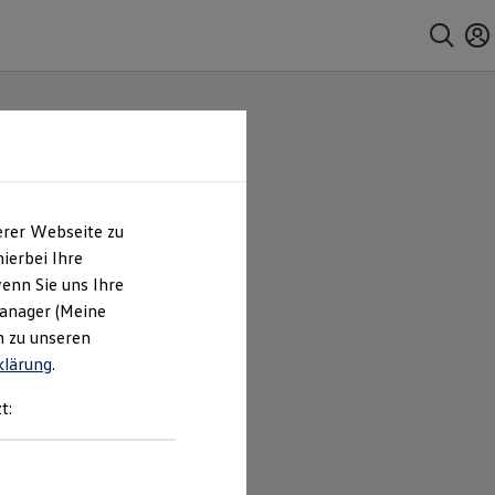
erer Webseite zu
ierbei Ihre
enn Sie uns Ihre
Manager (Meine
n zu unseren
klärung
.
t: