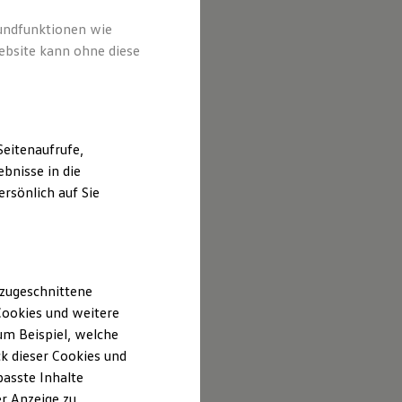
rundfunktionen wie
ebsite kann ohne diese
eitenaufrufe,
bnisse in die
rsönlich auf Sie
 zugeschnittene
ookies und weitere
m Beispiel, welche
k dieser Cookies und
passte Inhalte
r Anzeige zu