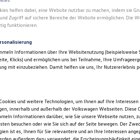
okies
kies helfen dabei, eine Website nutzbar zu machen, indem sie G
und Zugriff auf sichere Bereiche der Website ermöglichen. Die W
tig funktionieren.
rsonalisierung
mmeln Informationen über Ihre Websitenutzung (beispielsweise S
eite, Klicks) und ermöglichen uns bei Teilnahme, Ihre Umfrageerge
g mit einzubeziehen. Damit helfen sie uns, Ihr Nutzererlebnis pe
Cookies und weitere Technologien, um Ihnen auf Ihre Interessen
en, innerhalb und außerhalb der Volkswagen Webseiten. Diese C
meln Informationen darüber, wie Sie unsere Webseite nutzen, zu
sten besuchen oder wie Sie sich auf der Seite bewegen. Der Zwec
ien ist es, Ihnen für Sie relevantere und an Ihre Interessen ange
erden außerdem dazu verwendet, die Erscheinungshäufigkeit eine