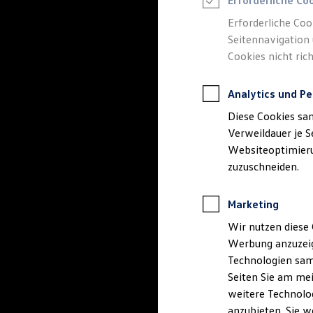
Erforderliche Co
Reifenpakete
Leasing
Erforderliche Coo
Leasing-Angebote
Seitennavigation 
Gebrauchtwagen Leasing
Cookies nicht rich
Junge Gebrauchtwagen-Leasing
Elektroauto Leasing
Kleinwagen-Leasing
Analytics und Pe
Leasing ohne Anzahlung
Finanzierung
Diese Cookies sa
Autokredit mit Schlussrate
Versicherungen und Garantien
Verweildauer je S
Kfz-Versicherung
Websiteoptimierun
Restschuldversicherungen
zuzuschneiden.
Garantien
Wartungsverträge
Geschäftskunden
Marketing
Professional Class bei Volkswagen
Großkunden
Wir nutzen diese 
Behörden
Werbung anzuzeig
Direktkunden
Sonderfahrzeuge
Technologien sam
Anpfiff zum Gewinn
Seiten Sie am mei
Elektromobilität
weitere Technolog
Elektroautos
ID. Tutorials
anzubieten. Sie w