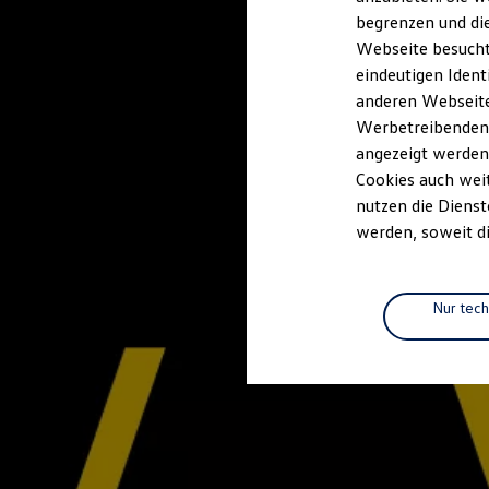
Elektrofahrzeugkonzepte
begrenzen und die
ID. EVERY1
Webseite besucht 
Reichweite
Reichweite der ID. Modelle
eindeutigen Ident
Reichweite im Winter
anderen Webseiten
Rekuperation
Werbetreibenden,
Laden
Laden unterwegs
angezeigt werden
Laden Zuhause
Cookies auch weit
Ladestationen finden
nutzen die Dienst
Ladezeitensimulator
Batterie
werden, soweit di
Sicherheit
Garantie und Lebensdauer
Nachhaltigkeit
Technologie
Nur tec
Kosten und Kauf
Verbrauchskosten
Kaufoptionen
E-Auto-Förderung
Software und Konnektivität
Die ID. Software 6
ID. Software Versionen und Updates
Digitale Extras
Schnittstellen zu Ihrem ID.