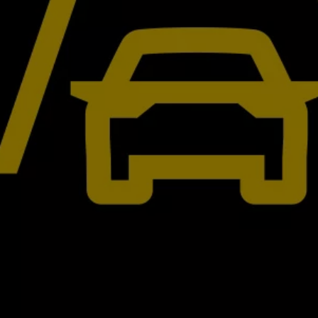
Hybridautos
Marke und Erlebnis
Volkswagen R und R Experience
R-Modelle
R Experience
Driving Experience
Volkswagen entdecken
Werkbesichtigung
Factory visit
Lifestyle Shop
T-Roc Kollektion
Golf Kollektion
ID. Kollektion
Volkswagen Kollektion
R-Kollektion
GTI Kollektion
Fußball Drop
we drive football
#wedriveproud
Besitzer und Service
myVolkswagen
Software Updates
Service und Ersatzteile
Inspektion und HU/AU
Reparaturen und Checks