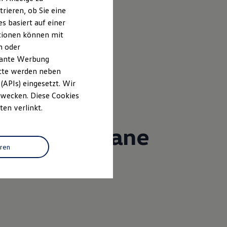
rieren, ob Sie eine
s basiert auf einer
ationen können mit
n oder
evante Werbung
itte werden neben
(APIs) eingesetzt. Wir
 Zwecken. Diese Cookies
ten verlinkt.
ssistent (Lane
eren