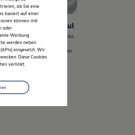
rieren, ob Sie eine
s basiert auf einer
ationen können mit
fferraum-Steckmodul
n oder
evante Werbung
 Ihr Gepäck an Ort und Stelle bleibt,
itte werden neben
hlen wir Ihnen das Kofferraum-
(APIs) eingesetzt. Wir
modul. Es lässt sich frei entlang der
 Zwecken. Diese Cookies
nkanten des Ladebodens
ten verlinkt.
ionieren und kann dank der
kopstange das Verrutschen der
g weitestgehend verhindern.
eren