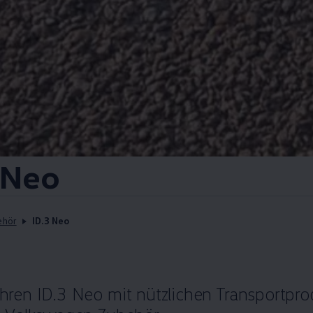
Neo
ehör
ID.3 Neo
Ihren
ID.3
Neo mit nützlichen Transportprod