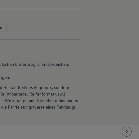
en
 deutschen Lieferprogramm abweichen.
ungen.
ht Bestandteil des Angebots, sondern
hör
(Anbauteile, Reifenformat usw.)
en Witterungs- und Verkehrsbedingungen
 die Fahrleistungswerte eines Fahrzeugs