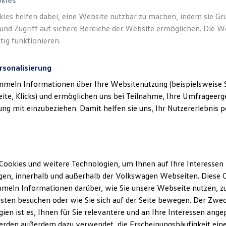
okies
kies helfen dabei, eine Website nutzbar zu machen, indem sie G
und Zugriff auf sichere Bereiche der Website ermöglichen. Die W
tig funktionieren.
tt
Gepäckraumeinlage
Ge
rsonalisierung
Rutschfest, zusammenrollbar und
Diese
passgenau für Ihren
ID.3
Neo. Mit diesem
Koffe
afür
mmeln Informationen über Ihre Websitenutzung (beispielsweise S
Zubehörprodukt können Sie Ihren
schüt
eite, Klicks) und ermöglichen uns bei Teilnahme, Ihre Umfrageerge
Kofferraum weitestgehend vor Schmutz
zusät
von
g mit einzubeziehen. Damit helfen sie uns, Ihr Nutzererlebnis pe
und Nässe bewahren.
Flüss
Ein-
ren.
Cookies und weitere Technologien, um Ihnen auf Ihre Interessen
en, innerhalb und außerhalb der Volkswagen Webseiten. Diese C
meln Informationen darüber, wie Sie unsere Webseite nutzen, zu
sten besuchen oder wie Sie sich auf der Seite bewegen. Der Zwec
ien ist es, Ihnen für Sie relevantere und an Ihre Interessen ange
erden außerdem dazu verwendet, die Erscheinungshäufigkeit eine