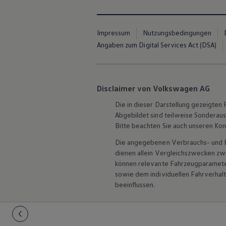
Hybridautos
Marke und Erlebnis
Volkswagen R und R Experience
Impressum
Nutzungsbedingungen
R-Modelle
R Experience
Angaben zum Digital Services Act (DSA)
Driving Experience
Volkswagen entdecken
Werkbesichtigung
Factory visit
Disclaimer von Volkswagen AG
Lifestyle Shop
T-Roc Kollektion
Die in dieser Darstellung gezeigte
Golf Kollektion
Abgebildet sind teilweise Sonderau
ID. Kollektion
Volkswagen Kollektion
Bitte beachten Sie auch unseren Kon
R-Kollektion
Die angegebenen Verbrauchs- und Emi
GTI Kollektion
Fußball Drop
dienen allein Vergleichszwecken z
we drive football
können relevante Fahrzeugparamete
#wedriveproud
sowie dem individuellen Fahrverhal
Besitzer und Service
beeinflussen.
myVolkswagen
Software Updates
Service und Ersatzteile
Inspektion und HU/AU
Reparaturen und Checks