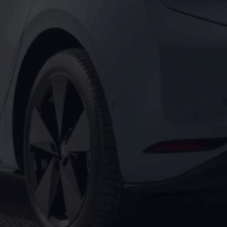
Motorenöl und Flüssigkeiten
Räder und Reifen
Pannen- und Unfallhilfe
Economy Service
Volkswagen Teile
Zubehör
Modellspezifisches Zubehör
Schutz und Pflege
Transport
Entertainment und Elektronik
Individualisieren
Wallbox und Ladekabel
Digitale Extras
Dienste für Ihr Modell finden
Volkswagen Apps, Login und Shop
Handy und Fahrzeug verbinden
Updates für Software, Karten und Radio
Über Ihr Auto
Vorgängermodelle
Kundeninformationen
Volkswagen Kundenbetreuung
Warn- und Kontrollleuchten
Assistenzsysteme
Digitale Betriebsanleitung
Live Beratung