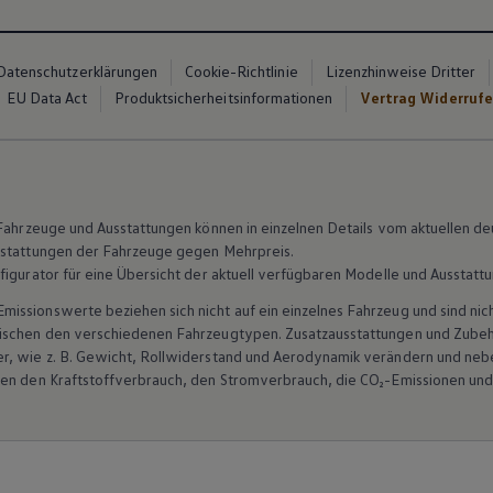
Datenschutzerklärungen
Cookie-Richtlinie
Lizenzhinweise Dritter
EU Data Act
Produktsicherheitsinformationen
Vertrag Widerruf
n Fahrzeuge und Ausstattungen können in einzelnen Details vom aktuellen
sstattungen der Fahrzeuge gegen Mehrpreis.
figurator für eine Übersicht der aktuell verfügbaren Modelle und Ausstatt
ssionswerte beziehen sich nicht auf ein einzelnes Fahrzeug und sind nic
wischen den verschiedenen Fahrzeugtypen. Zusatzausstattungen und
Zube
r, wie
z. B.
Gewicht, Rollwiderstand und Aerodynamik verändern und neb
ten den Kraftstoffverbrauch, den Stromverbrauch, die CO₂-Emissionen und