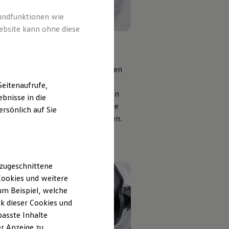
rundfunktionen wie
ebsite kann ohne diese
päckraumschale
s abwaschbare Produkt kann Ihren
rraum vor Verschmutzungen
eitenaufrufe,
zen. Ein ca. 4 cm hoher Rand kann
bnisse in die
zlich verhindern, dass auslaufende
rsönlich auf Sie
igkeiten in den Laderaum gelangen.
 zugeschnittene
ookies und weitere
m Beispiel, welche
k dieser Cookies und
passte Inhalte
r Anzeige zu