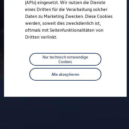
(APIs) eingesetzt. Wir nutzen die Dienste
Motorenöl und Flüssigkeiten
eines Dritten für die Verarbeitung solcher
Räder und Reifen
Pannen- und Unfallhilfe
Daten zu Marketing Zwecken. Diese Cookies
Economy Service
werden, soweit dies zweckdienlich ist,
Volkswagen Teile
oftmals mit Seitenfunktionalitäten von
Zubehör
Modellspezifisches Zubehör
Dritten verlinkt.
Schutz und Pflege
Transport
Entertainment und Elektronik
Individualisieren
Nur technisch notwendige
Wallbox und Ladekabel
Cookies
Digitale Extras
Dienste für Ihr Modell finden
Alle akzeptieren
Volkswagen Apps, Login und Shop
Handy und Fahrzeug verbinden
Updates für Software, Karten und Radio
Über Ihr Auto
Vorgängermodelle
Kundeninformationen
Volkswagen Kundenbetreuung
Warn- und Kontrollleuchten
Assistenzsysteme
Digitale Betriebsanleitung
Live Beratung