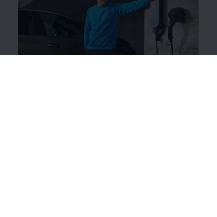
ID. Charger Travel Basis
Das intelligente Ladesystem funktioniert wie eine
mobile Wallbox, mit der Sie Ihren ID. auch unterwegs
laden können.