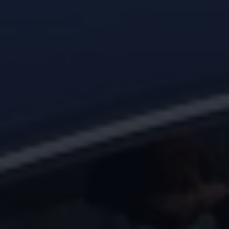
Magazin
Lifestyle
Transport
Familie
Elektromobilität
Volkswagen R
Pannen- und Unfallhilfe
Volkswagen Kundenbetreuung