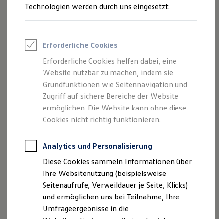
Chromoptik. Fragen Sie das Produkt gern bei Ihrem
Reifenpakete
Technologien werden durch uns eingesetzt:
Leasing
Volkswagen
Partner an.
Leasing-Angebote
Gebrauchtwagen Leasing
Schutzleiste für die Heckklappe anfragen
Junge Gebrauchtwagen-Leasing
Erforderliche Cookies
Elektroauto Leasing
Kleinwagen-Leasing
Erforderliche Cookies helfen dabei, eine
Leasing ohne Anzahlung
Website nutzbar zu machen, indem sie
Finanzierung
Autokredit mit Schlussrate
Grundfunktionen wie Seitennavigation und
Versicherungen und Garantien
Zugriff auf sichere Bereiche der Website
Kfz-Versicherung
ermöglichen. Die Website kann ohne diese
Restschuldversicherungen
Garantien
Cookies nicht richtig funktionieren.
Wartungsverträge
Geschäftskunden
Professional Class bei Volkswagen
Analytics und Personalisierung
Großkunden
Diese Cookies sammeln Informationen über
Behörden
Direktkunden
Ihre Websitenutzung (beispielsweise
Sonderfahrzeuge
Seitenaufrufe, Verweildauer je Seite, Klicks)
Anpfiff zum Gewinn
und ermöglichen uns bei Teilnahme, Ihre
Elektromobilität
Elektroautos
Umfrageergebnisse in die
Impressum
Nutzungsbedingungen
ID. Tutorials