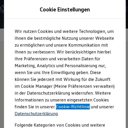
Modelle und Konfigurator
Cookie Einstellungen
Konfigurator
Modelle vergleichen
Konfiguration laden
Zum
Zum
Autosuche
Wir nutzen Cookies und weitere Technologien, um
Hauptinhalt
Footer
Elektroautos
springen
springen
Information
Ihnen die bestmögliche Nutzung unserer Webseite
ENERGY Sondermodelle
Nutzfahrzeuge
zu ermöglichen und unsere Kommunikation mit
SUV und CUV
Ihnen zu verbessern. Wir berücksichtigen hierbei
Familienautos
Ihre Präferenzen und verarbeiten Daten für
Kombis
Schutzleiste für die
Kompaktwagen
Marketing, Analytics und Personalisierung nur,
Sportwagen
wenn Sie uns Ihre Einwilligung geben. Diese
Schnell verfügbare Fahrzeuge
Heckklappe
für Ihren
Angebote und Produkte
können Sie jederzeit mit Wirkung für die Zukunft
Aktuelle Angebote
im Cookie Manager (Meine Präferenzen verwalten)
ID.3
E-Auto-Förderung
in der Datenschutzerklärung widerrufen. Weitere
Volkswagen Marktplatz
Informationen zu unseren eingesetzten Cookies
Die ENERGY Sondermodelle
Junge Gebrauchtwagen und Gebrauchtwagen
finden Sie in unserer
Cookie-Richtlinie
und unserer
Einmal aufgeklebt, kann sie die Heckklappenkante Ihres
Volkswagen Zertifizierte Gebrauchtwagen
Datenschutzerklärung
.
Elektromobilität bei Gebrauchtwagen
ID.3
vor Beschädigungen schützen – und hinterlässt dabei
Zubehör- und Serviceangebote
gleichzeitig einen bleibenden Eindruck, dank der sportlichen
Folgende Kategorien von Cookies und weitere
Saisonangebote