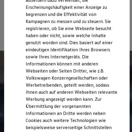
außerdem dazu verwendet, die
usw.) können relevante Fahrzeugparameter, wie
z. B.
Gewicht,
Hybridautos
Rollwiderstand und Aerodynamik verändern und neben
Erscheinungshäufigkeit einer Anzeige zu
Marke und Erlebnis
Witterungs- und Verkehrsbedingungen sowie dem
begrenzen und die Effektivität von
Volkswagen R und R Experience
individuellen Fahrverhalten den Kraftstoffverbrauch, den
R-Modelle
Kampagnen zu messen und zu steuern. Sie
R Experience
Stromverbrauch, die CO₂-Emissionen und die
registrieren, ob Sie eine Webseite besucht
Driving Experience
Fahrleistungswerte eines Fahrzeugs beeinflussen.
haben oder nicht, sowie welche Inhalte
Volkswagen entdecken
Werkbesichtigung
genutzt worden sind. Dies basiert auf einer
Factory visit
eindeutigen Identifikation Ihres Browsers
Lifestyle Shop
sowie Ihres Internetgeräts. Die
T-Roc Kollektion
Golf Kollektion
Informationen können mit anderen
ID. Kollektion
Webseiten oder Seiten Dritter, wie z.B.
Volkswagen Kollektion
Volkswagen Konzerngesellschaften oder
R-Kollektion
GTI Kollektion
Werbetreibenden, geteilt werden, sodass
Fußball Drop
Ihnen auch auf anderen Webseiten relevante
we drive football
Werbung angezeigt werden kann. Zur
#wedriveproud
Besitzer und Service
Übermittlung der vorgenannten
myVolkswagen
Informationen an Dritte werden neben
Software Updates
Cookies auch weitere Technologien wie
Service und Ersatzteile
Inspektion und HU/AU
beispielsweise serverseitige Schnittstellen
Reparaturen und Checks