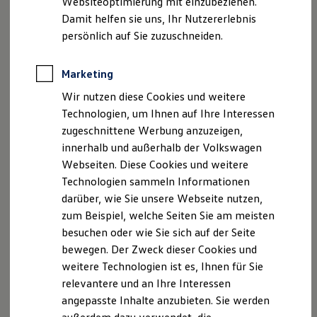
Websiteoptimierung mit einzubeziehen.
Datenschutzerklärungen
Cookie-Richtlinie
Elektrofahrzeugkonzepte
Damit helfen sie uns, Ihr Nutzererlebnis
Lizenzhinweise Dritter
ID. EVERY1
Reichweite
persönlich auf Sie zuzuschneiden.
Angaben zum Digital Services Act (DSA)
EU Data Act
Reichweite der ID. Modelle
Produktsicherheitsinformationen
Vertrag Widerrufen
Reichweite im Winter
Rekuperation
Marketing
Laden
Wir nutzen diese Cookies und weitere
Laden unterwegs
Disclaimer von Volkswagen AG
Laden Zuhause
Technologien, um Ihnen auf Ihre Interessen
Ladestationen finden
zugeschnittene Werbung anzuzeigen,
Die in dieser Darstellung gezeigten Fahrzeuge und
Ladezeitensimulator
Ausstattungen können in einzelnen Details vom aktuellen
innerhalb und außerhalb der Volkswagen
Batterie
Sicherheit
deutschen Lieferprogramm abweichen. Abgebildet sind
Webseiten. Diese Cookies und weitere
Garantie und Lebensdauer
teilweise Sonderausstattungen der Fahrzeuge gegen
Technologien sammeln Informationen
Nachhaltigkeit
Mehrpreis.
darüber, wie Sie unsere Webseite nutzen,
Technologie
Bitte beachten Sie auch unseren Konfigurator für eine
Kosten und Kauf
zum Beispiel, welche Seiten Sie am meisten
Übersicht der aktuell verfügbaren Modelle und Ausstattungen.
Verbrauchskosten
besuchen oder wie Sie sich auf der Seite
Kaufoptionen
Die angegebenen Verbrauchs- und Emissionswerte beziehen
bewegen. Der Zweck dieser Cookies und
E-Auto-Förderung
sich nicht auf ein einzelnes Fahrzeug und sind nicht Bestandteil
Software und Konnektivität
weitere Technologien ist es, Ihnen für Sie
des Angebots, sondern dienen allein Vergleichszwecken
Die ID. Software 6
relevantere und an Ihre Interessen
ID. Software Versionen und Updates
zwischen den verschiedenen Fahrzeugtypen.
angepasste Inhalte anzubieten. Sie werden
Digitale Extras
Zusatzausstattungen und
Zubehör
(Anbauteile, Reifenformat
Schnittstellen zu Ihrem ID.