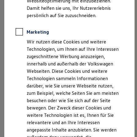
Websiteoptimierung mit einzubeziehen.
Elektrofahrzeugkonzepte
Disclaimer von Volkswagen AG
Damit helfen sie uns, Ihr Nutzererlebnis
ID. EVERY1
Reichweite
persönlich auf Sie zuzuschneiden.
Die in dieser Darstellung gezeigten Fahrzeuge und
Reichweite der ID. Modelle
Ausstattungen können in einzelnen Details vom aktuellen
Reichweite im Winter
deutschen Lieferprogramm abweichen. Abgebildet sind
Rekuperation
Marketing
Laden
teilweise Sonderausstattungen der Fahrzeuge gegen
Wir nutzen diese Cookies und weitere
Laden unterwegs
Mehrpreis.
Laden Zuhause
Technologien, um Ihnen auf Ihre Interessen
Bitte beachten Sie auch unseren Konfigurator für eine
Ladestationen finden
Übersicht der aktuell verfügbaren Modelle und Ausstattungen.
zugeschnittene Werbung anzuzeigen,
Ladezeitensimulator
innerhalb und außerhalb der Volkswagen
Batterie
Die angegebenen Verbrauchs- und Emissionswerte beziehen
Sicherheit
Webseiten. Diese Cookies und weitere
sich nicht auf ein einzelnes Fahrzeug und sind nicht Bestandteil
Garantie und Lebensdauer
Technologien sammeln Informationen
des Angebots, sondern dienen allein Vergleichszwecken
Nachhaltigkeit
zwischen den verschiedenen Fahrzeugtypen.
darüber, wie Sie unsere Webseite nutzen,
Technologie
Kosten und Kauf
Zusatzausstattungen und
Zubehör
(Anbauteile, Reifenformat
zum Beispiel, welche Seiten Sie am meisten
Verbrauchskosten
usw.) können relevante Fahrzeugparameter, wie
z. B.
Gewicht,
besuchen oder wie Sie sich auf der Seite
Kaufoptionen
Rollwiderstand und Aerodynamik verändern und neben
bewegen. Der Zweck dieser Cookies und
E-Auto-Förderung
Witterungs- und Verkehrsbedingungen sowie dem
Software und Konnektivität
weitere Technologien ist es, Ihnen für Sie
individuellen Fahrverhalten den Kraftstoffverbrauch, den
Die ID. Software 6
relevantere und an Ihre Interessen
Stromverbrauch, die CO₂-Emissionen und die
ID. Software Versionen und Updates
angepasste Inhalte anzubieten. Sie werden
Digitale Extras
Fahrleistungswerte eines Fahrzeugs beeinflussen.
Schnittstellen zu Ihrem ID.