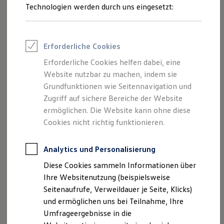
Reifenpakete
Technologien werden durch uns eingesetzt:
Leasing
Leasing-Angebote
Gebrauchtwagen Leasing
Junge Gebrauchtwagen-Leasing
Erforderliche Cookies
Elektroauto Leasing
Kleinwagen-Leasing
Erforderliche Cookies helfen dabei, eine
Leasing ohne Anzahlung
Website nutzbar zu machen, indem sie
Finanzierung
Autokredit mit Schlussrate
Grundfunktionen wie Seitennavigation und
Versicherungen und Garantien
Zugriff auf sichere Bereiche der Website
Kfz-Versicherung
ermöglichen. Die Website kann ohne diese
Restschuldversicherungen
Garantien
Cookies nicht richtig funktionieren.
Wartungsverträge
Geschäftskunden
Professional Class bei Volkswagen
Analytics und Personalisierung
Impressum
Nutzungsbedingungen
Großkunden
Datenschutzerklärungen
Cookie-Richtlinie
Diese Cookies sammeln Informationen über
Behörden
Lizenzhinweise Dritter
Direktkunden
Ihre Websitenutzung (beispielsweise
Sonderfahrzeuge
Angaben zum Digital Services Act (DSA)
EU Data Act
Seitenaufrufe, Verweildauer je Seite, Klicks)
Anpfiff zum Gewinn
Produktsicherheitsinformationen
Vertrag Widerrufen
und ermöglichen uns bei Teilnahme, Ihre
Elektromobilität
Elektroautos
Umfrageergebnisse in die
ID. Tutorials