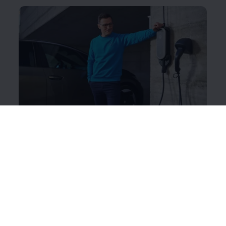
ID. Charger Travel Basis
Das intelligente Ladesystem funktioniert wie eine
mobile Wallbox, mit der Sie Ihren ID. auch unterwegs
laden können.