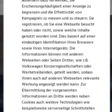
außerdem dazu verwendet, die
Hybridautos
Erscheinungshäufigkeit einer Anzeige zu
Marke und Erlebnis
begrenzen und die Effektivität von
Volkswagen R und R Experience
R-Modelle
Kampagnen zu messen und zu steuern. Sie
R Experience
registrieren, ob Sie eine Webseite besucht
Driving Experience
haben oder nicht, sowie welche Inhalte
Volkswagen entdecken
Werkbesichtigung
genutzt worden sind. Dies basiert auf einer
Factory visit
eindeutigen Identifikation Ihres Browsers
Lifestyle Shop
sowie Ihres Internetgeräts. Die
T-Roc Kollektion
Golf Kollektion
Informationen können mit anderen
ID. Kollektion
Webseiten oder Seiten Dritter, wie z.B.
Volkswagen Kollektion
Volkswagen Konzerngesellschaften oder
R-Kollektion
GTI Kollektion
Werbetreibenden, geteilt werden, sodass
Fußball Drop
Ihnen auch auf anderen Webseiten relevante
we drive football
Werbung angezeigt werden kann. Zur
#wedriveproud
Besitzer und Service
Übermittlung der vorgenannten
myVolkswagen
Informationen an Dritte werden neben
Software Updates
Cookies auch weitere Technologien wie
Service und Ersatzteile
Inspektion und HU/AU
beispielsweise serverseitige Schnittstellen
Reparaturen und Checks