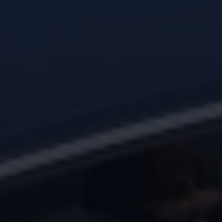
Magazin
Lifestyle
Transport
Familie
Elektromobilität
Volkswagen R
Pannen- und Unfallhilfe
Volkswagen Kundenbetreuung