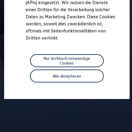
(APIs) eingesetzt. Wir nutzen die Dienste
Motorenöl und Flüssigkeiten
eines Dritten für die Verarbeitung solcher
Räder und Reifen
Pannen- und Unfallhilfe
Daten zu Marketing Zwecken. Diese Cookies
Economy Service
werden, soweit dies zweckdienlich ist,
Volkswagen Teile
oftmals mit Seitenfunktionalitäten von
Zubehör
Modellspezifisches Zubehör
Dritten verlinkt.
Schutz und Pflege
Transport
Entertainment und Elektronik
Individualisieren
Nur technisch notwendige
Wallbox und Ladekabel
Cookies
Digitale Extras
Dienste für Ihr Modell finden
Alle akzeptieren
Volkswagen Apps, Login und Shop
Handy und Fahrzeug verbinden
Updates für Software, Karten und Radio
Über Ihr Auto
Vorgängermodelle
Kundeninformationen
Volkswagen Kundenbetreuung
Warn- und Kontrollleuchten
Assistenzsysteme
Digitale Betriebsanleitung
Live Beratung