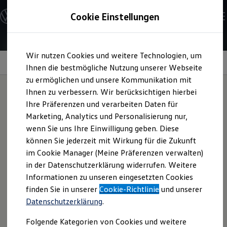
Modelle und Konfigurator
Cookie Einstellungen
Konfigurator
Modelle vergleichen
Konfiguration laden
Zum
Zum
Autosuche
Wir nutzen Cookies und weitere Technologien, um
Hauptinhalt
Footer
Elektroautos
springen
springen
Ihnen die bestmögliche Nutzung unserer Webseite
ENERGY Sondermodelle
Nutzfahrzeuge
zu ermöglichen und unsere Kommunikation mit
SUV und CUV
Schneekette
Ihnen zu verbessern. Wir berücksichtigen hierbei
„Servo 9“
Familienautos
Ihre Präferenzen und verarbeiten Daten für
Kombis
Kompaktwagen
Marketing, Analytics und Personalisierung nur,
Sportwagen
Diese Schneekette passt auf die Reifengrößen 235/55 R 19
wenn Sie uns Ihre Einwilligung geben. Diese
Schnell verfügbare Fahrzeuge
und 255/50 R 19. Das engmaschige Laufnetz verbessert die
Angebote und Produkte
können Sie jederzeit mit Wirkung für die Zukunft
Aktuelle Angebote
Grip-Verhältnisse und ein manuelles Nachspannen der Kette
im Cookie Manager (Meine Präferenzen verwalten)
E-Auto-Förderung
ist nicht mehr nötig. Fragen Sie das Produkt gern bei Ihrem
in der Datenschutzerklärung widerrufen. Weitere
Volkswagen Marktplatz
Volkswagen
Partner an.
Informationen zu unseren eingesetzten Cookies
Die ENERGY Sondermodelle
Junge Gebrauchtwagen und Gebrauchtwagen
finden Sie in unserer
Cookie-Richtlinie
und unserer
Volkswagen Zertifizierte Gebrauchtwagen
Schneekette „Servo 9“ anfragen
Datenschutzerklärung
.
Elektromobilität bei Gebrauchtwagen
Zubehör- und Serviceangebote
Folgende Kategorien von Cookies und weitere
Saisonangebote