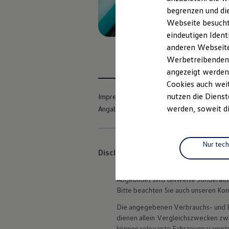
Elektrofahrzeugkonzepte
begrenzen und die
ID. EVERY1
Webseite besucht 
Reichweite
Reichweite der ID. Modelle
eindeutigen Ident
Reichweite im Winter
anderen Webseiten
Rekuperation
Werbetreibenden,
Laden
Laden unterwegs
angezeigt werden
Laden Zuhause
Cookies auch weit
Ladestationen finden
nutzen die Dienst
Impressum
Nutzungsbedingungen
Ladezeitensimulator
Batterie
werden, soweit di
Angaben zum Digital Services Act (DSA)
Sicherheit
Garantie und Lebensdauer
Nachhaltigkeit
Technologie
Nur tec
Disclaimer von Volkswagen AG
Kosten und Kauf
Verbrauchskosten
Die in dieser Darstellung gezeigte
Kaufoptionen
Abgebildet sind teilweise Sonderau
E-Auto-Förderung
Software und Konnektivität
Bitte beachten Sie auch unseren Kon
Die ID. Software 6
Die angegebenen Verbrauchs- und Emi
ID. Software Versionen und Updates
Digitale Extras
dienen allein Vergleichszwecken z
Schnittstellen zu Ihrem ID.
können relevante Fahrzeugparamete