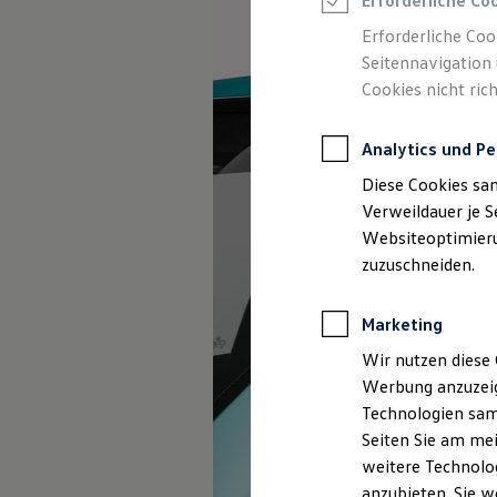
Erforderliche Co
Reifenpakete
Leasing
Erforderliche Coo
Leasing-Angebote
Seitennavigation 
Gebrauchtwagen Leasing
Cookies nicht rich
Junge Gebrauchtwagen-Leasing
Elektroauto Leasing
Kleinwagen-Leasing
Analytics und Pe
Leasing ohne Anzahlung
Finanzierung
Diese Cookies sa
Autokredit mit Schlussrate
Versicherungen und Garantien
Verweildauer je S
Kfz-Versicherung
Websiteoptimierun
Restschuldversicherungen
zuzuschneiden.
Garantien
Wartungsverträge
Geschäftskunden
Marketing
Professional Class bei Volkswagen
Großkunden
Wir nutzen diese 
Behörden
Werbung anzuzeig
Direktkunden
Sonderfahrzeuge
Technologien sam
Anpfiff zum Gewinn
Seiten Sie am mei
Elektromobilität
weitere Technolog
Elektroautos
ID. Tutorials
anzubieten. Sie w