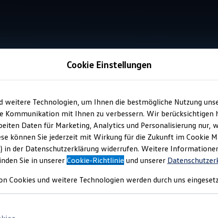
Cookie Einstellungen
d weitere Technologien, um Ihnen die bestmögliche Nutzung uns
er
für Ihren
T‑Cross
e Kommunikation mit Ihnen zu verbessern. Wir berücksichtigen h
eiten Daten für Marketing, Analytics und Personalisierung nur, w
ese können Sie jederzeit mit Wirkung für die Zukunft im Cookie 
f Frischluft verzichten? Wir empfehlen Ihnen den Windabweiser
) in der Datenschutzerklärung widerrufen. Weitere Informatione
r einen Spalt offenlassen und die zirkulierende Luft im Fahrzeug
inden Sie in unserer
Cookie-Richtlinie
und unserer
Datenschutzer
n.
on Cookies und weitere Technologien werden durch uns eingesetz