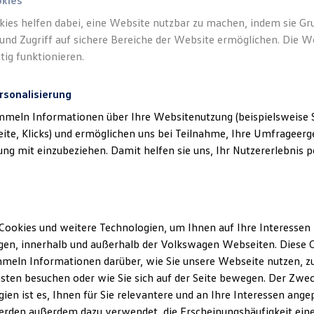
okies
kies helfen dabei, eine Website nutzbar zu machen, indem sie G
und Zugriff auf sichere Bereiche der Website ermöglichen. Die W
tig funktionieren.
rsonalisierung
mmeln Informationen über Ihre Websitenutzung (beispielsweise S
eite, Klicks) und ermöglichen uns bei Teilnahme, Ihre Umfrageerge
g mit einzubeziehen. Damit helfen sie uns, Ihr Nutzererlebnis pe
Cookies und weitere Technologien, um Ihnen auf Ihre Interessen
en, innerhalb und außerhalb der Volkswagen Webseiten. Diese C
meln Informationen darüber, wie Sie unsere Webseite nutzen, zu
sten besuchen oder wie Sie sich auf der Seite bewegen. Der Zwec
ien ist es, Ihnen für Sie relevantere und an Ihre Interessen ange
erden außerdem dazu verwendet, die Erscheinungshäufigkeit eine