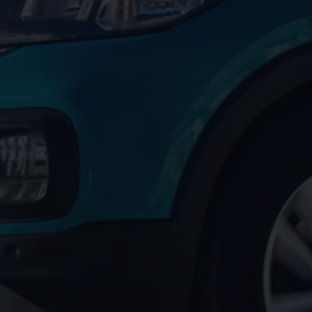
Motorenöl und Flüssigkeiten
Räder und Reifen
Pannen- und Unfallhilfe
Economy Service
Volkswagen Teile
Zubehör
Modellspezifisches Zubehör
Schutz und Pflege
Transport
Entertainment und Elektronik
Individualisieren
Wallbox und Ladekabel
Digitale Extras
Dienste für Ihr Modell finden
Volkswagen Apps, Login und Shop
Handy und Fahrzeug verbinden
Updates für Software, Karten und Radio
Über Ihr Auto
Vorgängermodelle
Kundeninformationen
Volkswagen Kundenbetreuung
Warn- und Kontrollleuchten
Assistenzsysteme
Digitale Betriebsanleitung
Live Beratung