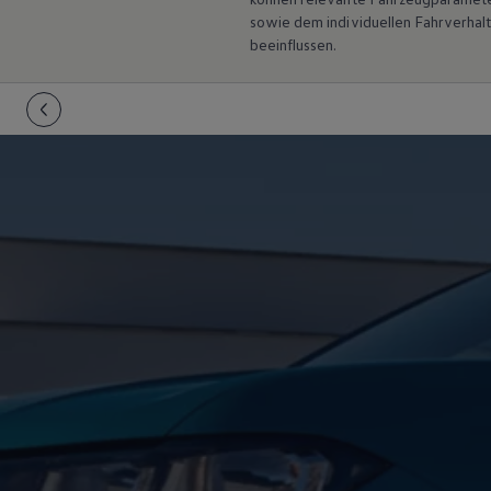
Hybridautos
sowie dem individuellen Fahrverhal
Marke und Erlebnis
beeinflussen.
Volkswagen R und R Experience
R-Modelle
R Experience
Driving Experience
Volkswagen entdecken
Werkbesichtigung
Factory visit
Lifestyle Shop
T-Roc Kollektion
Golf Kollektion
ID. Kollektion
Volkswagen Kollektion
R-Kollektion
GTI Kollektion
Fußball Drop
we drive football
#wedriveproud
Besitzer und Service
myVolkswagen
Software Updates
Service und Ersatzteile
Inspektion und HU/AU
Reparaturen und Checks