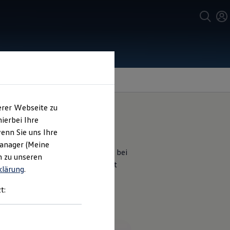
erer Webseite zu
ierbei Ihre
enn Sie uns Ihre
Manager (Meine
 von
Volkswagen
Zubehör
. Selbst bei
n zu unseren
 genießen. Fragen Sie das Produkt
klärung
.
t: