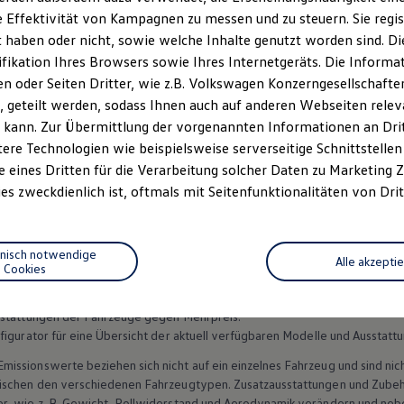
 Effektivität von Kampagnen zu messen und zu steuern. Sie regist
haben oder nicht, sowie welche Inhalte genutzt worden sind. Die
ifikation Ihres Browsers sowie Ihres Internetgeräts. Die Inform
 oder Seiten Dritter, wie z.B. Volkswagen Konzerngesellschafte
 geteilt werden, sodass Ihnen auch auf anderen Webseiten rel
 kann. Zur Übermittlung der vorgenannten Informationen an Dr
ere Technologien wie beispielsweise serverseitige Schnittstellen 
e eines Dritten für die Verarbeitung solcher Daten zu Marketing
Datenschutzerklärungen
Cookie-Richtlinie
Lizenzhinweise Dritter
es zweckdienlich ist, oftmals mit Seitenfunktionalitäten von Drit
EU Data Act
Produktsicherheitsinformationen
Vertrag Widerruf
hnisch notwendige
Alle akzepti
Cookies
n Fahrzeuge und Ausstattungen können in einzelnen Details vom aktuellen
sstattungen der Fahrzeuge gegen Mehrpreis.
figurator für eine Übersicht der aktuell verfügbaren Modelle und Ausstatt
ssionswerte beziehen sich nicht auf ein einzelnes Fahrzeug und sind nic
wischen den verschiedenen Fahrzeugtypen. Zusatzausstattungen und
Zube
r, wie
z. B.
Gewicht, Rollwiderstand und Aerodynamik verändern und neb