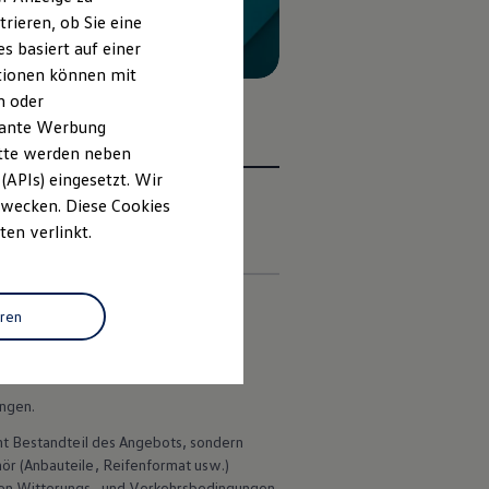
rieren, ob Sie eine
s basiert auf einer
ationen können mit
n oder
evante Werbung
itte werden neben
(APIs) eingesetzt. Wir
 Zwecken. Diese Cookies
ten verlinkt.
en
eren
 deutschen Lieferprogramm abweichen.
ungen.
ht Bestandteil des Angebots, sondern
hör
(Anbauteile, Reifenformat usw.)
en Witterungs- und Verkehrsbedingungen