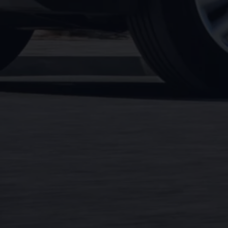
Magazin
Lifestyle
Transport
Familie
Elektromobilität
Volkswagen R
Pannen- und Unfallhilfe
Volkswagen Kundenbetreuung