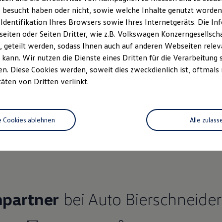
 besucht haben oder nicht, sowie welche Inhalte genutzt worden s
 Identifikation Ihres Browsers sowie Ihres Internetgeräts. Die 
iten oder Seiten Dritter, wie z.B. Volkswagen Konzerngesellsch
 geteilt werden, sodass Ihnen auch auf anderen Webseiten rel
Ihre
nächsten Schritt
kann. Wir nutzen die Dienste eines Dritten für die Verarbeitung 
. Diese Cookies werden, soweit dies zweckdienlich ist, oftmals
täten von Dritten verlinkt.
rzeugangebot
e Cookies ablehnen
Alle zulass
Servicetermin buchen
rdern
hpartner
bei Auto Bierschneide