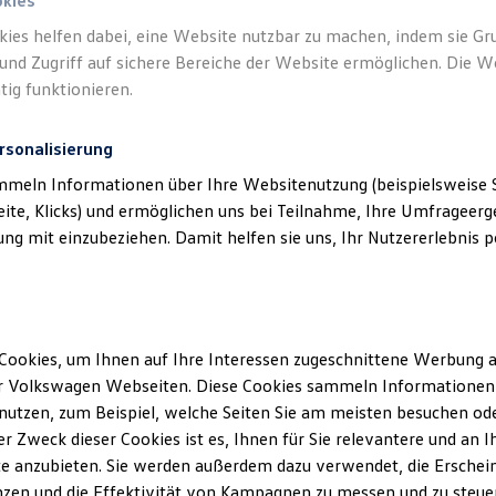
okies
kies helfen dabei, eine Website nutzbar zu machen, indem sie G
und Zugriff auf sichere Bereiche der Website ermöglichen. Die W
tig funktionieren.
rsonalisierung
mmeln Informationen über Ihre Websitenutzung (beispielsweise S
eite, Klicks) und ermöglichen uns bei Teilnahme, Ihre Umfrageerge
g mit einzubeziehen. Damit helfen sie uns, Ihr Nutzererlebnis pe
Cookies, um Ihnen auf Ihre Interessen zugeschnittene Werbung a
r Volkswagen Webseiten. Diese Cookies sammeln Informationen 
utzen, zum Beispiel, welche Seiten Sie am meisten besuchen oder
r Zweck dieser Cookies ist es, Ihnen für Sie relevantere und an I
e anzubieten. Sie werden außerdem dazu verwendet, die Erschein
zen und die Effektivität von Kampagnen zu messen und zu steuern