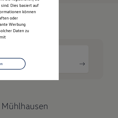
ind. Dies basiert auf
Informationen können
aften oder
evante Werbung
e
solcher Daten zu
 mit
Serviceanfrage
en
stellen
r Mühlhausen