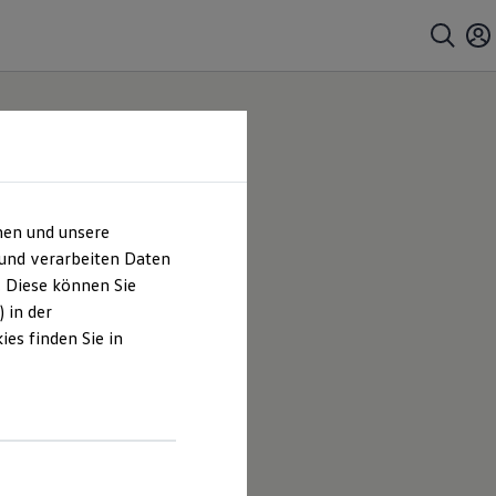
hen und unsere
 und verarbeiten Daten
. Diese können Sie
 in der
es finden Sie in