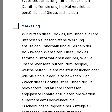
Websiteoptimierung mit einzubeziehen.
Elektrofahrzeugkonzepte
Damit helfen sie uns, Ihr Nutzererlebnis
ID. EVERY1
E-Mail:
info@auto-denk.de
Reichweite
persönlich auf Sie zuzuschneiden.
Reichweite der ID. Modelle
Geschäftsführer: Toni Denk, Rosemarie Denk
Reichweite im Winter
Rekuperation
Marketing
USt.-ID: DE811351082
Laden
Wir nutzen diese Cookies, um Ihnen auf Ihre
Laden unterwegs
Laden Zuhause
Interessen zugeschnittene Werbung
Handelsregister: Amtsgericht Passau HRB 3066
Ladestationen finden
anzuzeigen, innerhalb und außerhalb der
Ladezeitensimulator
Versicherungsvermittlerregister: D-QL9Y-87LY7-54
Volkswagen Webseiten. Diese Cookies
Batterie
Sicherheit
sammeln Informationen darüber, wie Sie
Garantie und Lebensdauer
St-Nr.: 157/210/90318
unsere Webseite nutzen, zum Beispiel,
Nachhaltigkeit
welche Seiten Sie am meisten besuchen oder
Technologie
Hinweis gemäß § 36
Kosten und Kauf
wie Sie sich auf der Seite bewegen. Der
Verbrauchskosten
Verbraucherstreitbeilegungsgesetz (VSBG)
Zweck dieser Cookies ist es, Ihnen für Sie
Kaufoptionen
relevantere und an Ihre Interessen
E-Auto-Förderung
Wir sind zur Teilnahme an einem
Software und Konnektivität
angepasste Inhalte anzubieten. Sie werden
Streitbeilegungsverfahren vor einer
Die ID. Software 6
außerdem dazu verwendet, die
ID. Software Versionen und Updates
Verbraucherschlichtungsstelle weder bereit noch dazu
Erscheinungshäufigkeit einer Anzeige zu
Digitale Extras
verpflichtet.
Schnittstellen zu Ihrem ID.