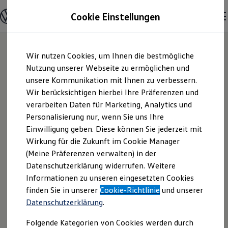
Modelle und Konfigurator
Cookie Einstellungen
Konfigurator
Modelle vergleichen
Konfiguration laden
Zum
Zum
Autosuche
Wir nutzen Cookies, um Ihnen die bestmögliche
Hauptinhalt
Footer
Elektroautos
springen
springen
Nutzung unserer Webseite zu ermöglichen und
ENERGY Sondermodelle
Nutzfahrzeuge
unsere Kommunikation mit Ihnen zu verbessern.
Auto-Denk GmbH |
SUV und CUV
Wir berücksichtigen hierbei Ihre Präferenzen und
Familienautos
verarbeiten Daten für Marketing, Analytics und
Kombis
Impressum &
Kompaktwagen
Personalisierung nur, wenn Sie uns Ihre
Sportwagen
Einwilligung geben. Diese können Sie jederzeit mit
Rechtliches
Schnell verfügbare Fahrzeuge
Angebote und Produkte
Wirkung für die Zukunft im Cookie Manager
Aktuelle Angebote
(Meine Präferenzen verwalten) in der
E-Auto-Förderung
Hier finden Sie Informationen über uns
Datenschutzerklärung widerrufen. Weitere
Volkswagen Marktplatz
Informationen zu unseren eingesetzten Cookies
Die ENERGY Sondermodelle
(Auto-Denk GmbH) als verantwortlichen
Junge Gebrauchtwagen und Gebrauchtwagen
finden Sie in unserer
Cookie-Richtlinie
und unserer
Anbieter von Inhalten und Angeboten,
Volkswagen Zertifizierte Gebrauchtwagen
Datenschutzerklärung
.
die auf dieser Website speziell
Elektromobilität bei Gebrauchtwagen
Zubehör- und Serviceangebote
aufgeführt sind.
Folgende Kategorien von Cookies werden durch
Saisonangebote