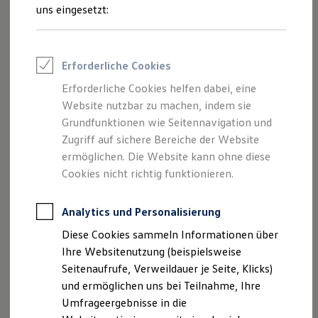
Reifenpakete
uns eingesetzt:
Leasing
Leasing-Angebote
Gebrauchtwagen Leasing
Junge Gebrauchtwagen-Leasing
Impressum
Erforderliche Cookies
Elektroauto Leasing
Kleinwagen-Leasing
Erforderliche Cookies helfen dabei, eine
Datenschutzerklärung
Leasing ohne Anzahlung
Website nutzbar zu machen, indem sie
Finanzierung
Autokredit mit Schlussrate
Grundfunktionen wie Seitennavigation und
Versicherungen und Garantien
Zugriff auf sichere Bereiche der Website
Impressum
Kfz-Versicherung
ermöglichen. Die Website kann ohne diese
Restschuldversicherungen
Garantien
Cookies nicht richtig funktionieren.
Autohaus Denk GmbH
Wartungsverträge
Geschäftskunden
Professional Class bei Volkswagen
Analytics und Personalisierung
Dreisesselstraße 39
Großkunden
Diese Cookies sammeln Informationen über
Behörden
94089 Neureichenau
Direktkunden
Ihre Websitenutzung (beispielsweise
Sonderfahrzeuge
Seitenaufrufe, Verweildauer je Seite, Klicks)
Anpfiff zum Gewinn
Telefon: 08583/96070
und ermöglichen uns bei Teilnahme, Ihre
Elektromobilität
Elektroautos
Umfrageergebnisse in die
Fax: 08583/960730
ID. Tutorials