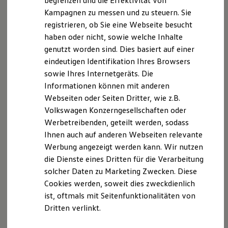
begrenzen und die Effektivität von
Hybridautos
Kampagnen zu messen und zu steuern. Sie
Marke und Erlebnis
registrieren, ob Sie eine Webseite besucht
Volkswagen R und R Experience
Datenschutzerklärung
R-Modelle
haben oder nicht, sowie welche Inhalte
R Experience
genutzt worden sind. Dies basiert auf einer
Driving Experience
A. Verantwortlicher
eindeutigen Identifikation Ihres Browsers
Volkswagen entdecken
Werkbesichtigung
sowie Ihres Internetgeräts. Die
Factory visit
Wir freuen uns, dass Sie unsere Webseite der
Informationen können mit anderen
Lifestyle Shop
Autohaus Denk GmbH, Dreisessselstr. 39, 94089
Webseiten oder Seiten Dritter, wie z.B.
T-Roc Kollektion
Golf Kollektion
Neureichenau,
info@auto-denk.de
besuchen. Im
Volkswagen Konzerngesellschaften oder
ID. Kollektion
Folgenden informieren wir Sie über die Verarbeitung
Werbetreibenden, geteilt werden, sodass
Volkswagen Kollektion
Ihrer personenbezogenen Daten durch uns im
Ihnen auch auf anderen Webseiten relevante
R-Kollektion
GTI Kollektion
Zusammenhang mit Ihrem Besuch unserer Webseite.
Werbung angezeigt werden kann. Wir nutzen
Fußball Drop
die Dienste eines Dritten für die Verarbeitung
we drive football
B. Verarbeitung Ihrer personenbezogenen Daten
solcher Daten zu Marketing Zwecken. Diese
#wedriveproud
Besitzer und Service
Cookies werden, soweit dies zweckdienlich
Unsere Webseite bietet Ihnen verschiedene
myVolkswagen
ist, oftmals mit Seitenfunktionalitäten von
Software Updates
Angebote, die wir Ihnen in Bezug auf dabei durch uns
Dritten verlinkt.
Service und Ersatzteile
verarbeitete personenbezogene Daten im Folgenden
Inspektion und HU/AU
näher erläutern möchten. Bei der Datenverarbeitung
Reparaturen und Checks