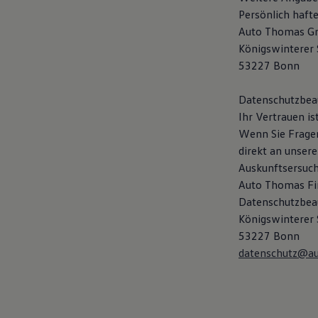
Hybridautos
Persönlich hafte
Marke und Erlebnis
Auto Thomas 
Volkswagen R und R Experience
R-Modelle
Königswinterer
R Experience
53227 Bonn
Driving Experience
Volkswagen entdecken
Werkbesichtigung
Datenschutzbea
Factory visit
Ihr Vertrauen i
Lifestyle Shop
Wenn Sie Fragen
T-Roc Kollektion
Golf Kollektion
direkt an unser
ID. Kollektion
Auskunftsersuc
Volkswagen Kollektion
Auto Thomas F
R-Kollektion
GTI Kollektion
Datenschutzbea
Fußball Drop
Königswinterer
we drive football
53227 Bonn
#wedriveproud
Besitzer und Service
datenschutz@au
myVolkswagen
Software Updates
Service und Ersatzteile
Inspektion und HU/AU
Reparaturen und Checks