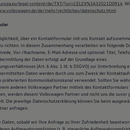
x.europa.eu/legal-content/de/TXT/?uri=CELEX%3A32021D0914
. W
ww.volkswagen.de/de/mehr/rechtliches/datenschutz.html
.
ular
öglichkeit, über ein Kontaktformular mit uns Kontakt aufzunehm
zu richten. In diesem Zusammenhang verarbeiten wir folgende D
Anrede, Vor-/Nachname, E-Mail-Adresse und optional: Titel, Tele
ermittlung der Daten erfolgt auf der Grundlage eines
ngsverhältnisses (Art. 6 Abs. 1 lit. b DSGVO) zur Unterbreitung 
übermittelten Daten werden durch uns zum Zweck der Kontaktau
n präferierten Kommunikationskanal verwendet. Sollten Sie wäh
inem anderen Volkswagen Partner mittels des Kontaktformulars
en, werden diesem Volkswagen Partner und nicht uns die zuvor
lt. Die jeweilige Datenschutzerklärung können Sie beim ausgewä
ner anfragen.
e Daten, sobald wir Ihre Anfrage zu Ihrer Zufriedenheit beantwor
deren Aufbewahrungsfristen (z. B. steuerliche Aufbewahrungsfris