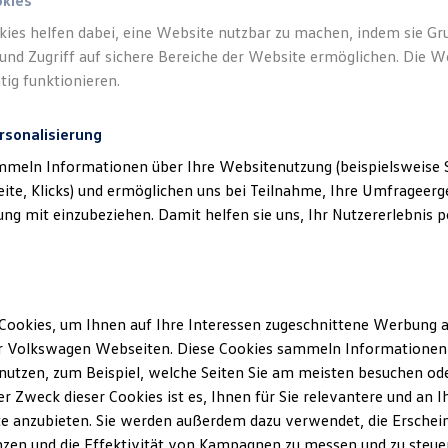
okies
kies helfen dabei, eine Website nutzbar zu machen, indem sie G
und Zugriff auf sichere Bereiche der Website ermöglichen. Die W
tig funktionieren.
rsonalisierung
klärung
mmeln Informationen über Ihre Websitenutzung (beispielsweise S
eite, Klicks) und ermöglichen uns bei Teilnahme, Ihre Umfrageerge
erminbuchung Online
g mit einzubeziehen. Damit helfen sie uns, Ihr Nutzererlebnis pe
ssum
Cookies, um Ihnen auf Ihre Interessen zugeschnittene Werbung a
r Volkswagen Webseiten. Diese Cookies sammeln Informationen 
s GmbH & Co. KG
utzen, zum Beispiel, welche Seiten Sie am meisten besuchen oder
Str. 444
r Zweck dieser Cookies ist es, Ihnen für Sie relevantere und an I
e anzubieten. Sie werden außerdem dazu verwendet, die Erschein
zen und die Effektivität von Kampagnen zu messen und zu steuern