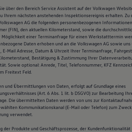
ie über den Bereich Service Assistent auf der Volkwagen Websi
u Ihrem nächsten anstehenden Inspektionsereignis erhalten. Zu
 Volkswagen AG die folgenden personenbezogenen Informationen
er (FIN), den aktuellen Kilometerstand, sowie die durchschnittli
er Möglichkeit einer Terminanfrage für einen Werkstatttermin wer
enbezogene Daten erhoben und an die Volkswagen AG sowie uns 
E-Mail Adresse, Datum & Uhrzeit Ihrer Terminanfrage, Fahrges
Kilometerstand, Bestätigung & Zustimmung Ihrer Datenverarbeit
ität. Sowie optional: Anrede, Titel, Telefonnummer, KFZ Kennzei
m Freitext Feld.
n und Übermittlungen von Daten, erfolgt auf Grundlage eines
gsverhältnisses (Art. 6 Abs. 1 lit. b DSGVO) zur Bearbeitung Ihr
age. Die übermittelten Daten werden von uns zur Kontaktaufna
ewählten Kommunikationskanal (E-Mail oder Telefon) zum Zweck
rung verwendet.
g der Produkte und Geschäftsprozesse, der Kundenfunktionalität 