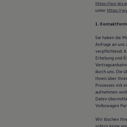
https://eur-le
Magazin
Lifestyle
unter
https://w
Transport
Familie
1. Kontaktform
Elektromobilität
Volkswagen R
Pannen- und Unfallhilfe
Sie haben die M
Volkswagen Kundenbetreuung
Anfrage an uns 
verpflichtend: 
Erhebung und Üb
Vertragsanbahnu
durch uns. Die 
Ihnen über Ihre
Prozesses mit e
aufnehmen woll
Daten übermitte
Volkswagen Part
Wir löschen Ihr
sofern keine an