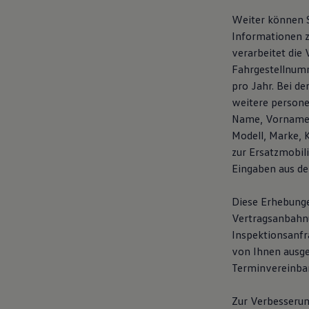
Weiter können S
Informationen z
verarbeitet die
Fahrgestellnumm
pro Jahr. Bei d
weitere person
Name, Vorname, 
Modell, Marke, 
zur Ersatzmobil
Eingaben aus de
Diese Erhebunge
Vertragsanbahnun
Inspektionsanfr
von Ihnen ausg
Terminvereinba
Zur Verbesserun