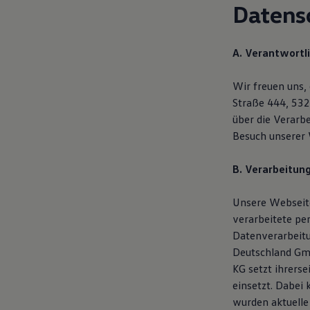
Datens
Motorenöl und Flüssigkeiten
Räder und Reifen
Pannen- und Unfallhilfe
Economy Service
A. Verantwortl
Volkswagen Teile
Zubehör
Modellspezifisches Zubehör
Wir freuen uns,
Schutz und Pflege
Straße 444, 53
Transport
über die Verar
Entertainment und Elektronik
Individualisieren
Besuch unserer 
Wallbox und Ladekabel
Digitale Extras
B. Verarbeitun
Dienste für Ihr Modell finden
Volkswagen Apps, Login und Shop
Handy und Fahrzeug verbinden
Unsere Webseite
Updates für Software, Karten und Radio
verarbeitete pe
Über Ihr Auto
Vorgängermodelle
Datenverarbeit
Kundeninformationen
Deutschland Gmb
Volkswagen Kundenbetreuung
KG setzt ihrers
Warn- und Kontrollleuchten
Assistenzsysteme
einsetzt. Dabei
Digitale Betriebsanleitung
wurden aktuelle
Live Beratung