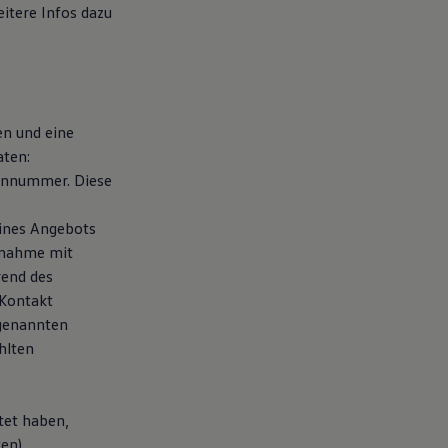
eitere Infos dazu
en und eine
aten:
fonnummer. Diese
eines Angebots
fnahme mit
rend des
 Kontakt
 genannten
hlten
tet haben,
ten)