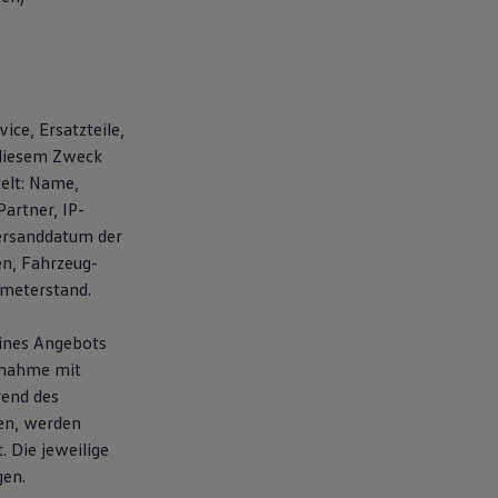
ice, Ersatzteile,
 diesem Zweck
elt: Name,
artner, IP-
ersanddatum der
en, Fahrzeug-
ometerstand.
eines Angebots
fnahme mit
rend des
en, werden
 Die jeweilige
gen.