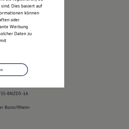
ind. Dies basiert auf
Informationen können
aften oder
evante Werbung
solcher Daten zu
 262 018
 mit
en
TSS-8NZD5-16
mer Bonn/Rhein-