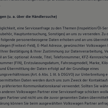
.
gen (u. a. über die Händlersuche)
glichkeit, eine Serviceanfrage zu den Themen (Inspektion/Öl-Serv
ubehör, Hauptuntersuchung, Sonstiges) an uns zu versenden. Zu
 folgende personenbezogene Daten erhoben und an uns übermitt
liegen (Freitext-Feld), E-Mail Adresse, gewünschter Volkswagen P
Ihrer Bestätigung & Ihrer Zustimmung zur Datenverarbeitung, V
l an Sie; optional: Anrede, Titel, Telefonnummer, KFZ-Kennzeich
snummer (FIN), Erstzulassungsdatum, Fahrzeugmodell, Marke, Kil
und Übermittlung der Daten erfolgt auf der Grundlage eines
ngsverhältnisses (Art. 6 Abs. 1 lit. b DSGVO) zur Unterbreitung 
übermittelten Daten werden durch uns zum Zweck der Kontaktau
n präferierten Kommunikationskanal verwendet. Sollten Sie wäh
 anderen Volkswagen Partner eine Serviceanfrage schicken woll
en Partner und nicht uns die zuvor genannten Daten übermittelt.
lärung können Sie beim ausgewählten Volkswagen Partner anfra