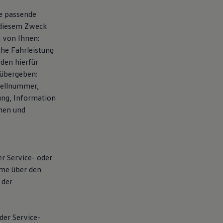
te passende
 diesem Zweck
 von Ihnen:
che Fahrleistung
den hierfür
übergeben:
tellnummer,
ung, Information
chen und
er Service- oder
hme über den
 der
der Service-