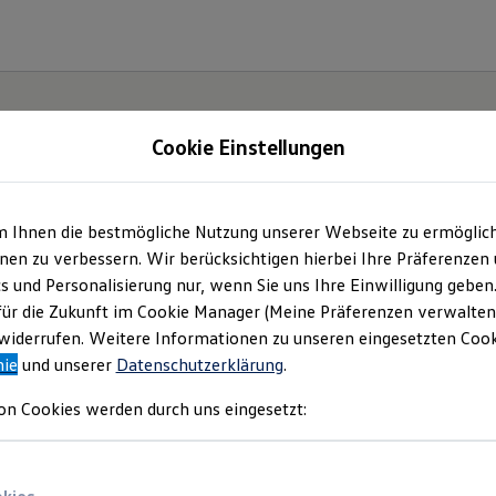
Cookie Einstellungen
m Ihnen die bestmögliche Nutzung unserer Webseite zu ermöglic
nrich Thomas GmbH &
en zu verbessern. Wir berücksichtigen hierbei Ihre Präferenzen
cs und Personalisierung nur, wenn Sie uns Ihre Einwilligung geben
| Impressum & Rechtli
für die Zukunft im Cookie Manager (Meine Präferenzen verwalten)
iderrufen. Weitere Informationen zu unseren eingesetzten Cooki
nie
und unserer
Datenschutzerklärung
.
nden Sie Informationen über uns (Heinric
on Cookies werden durch uns eingesetzt:
o. KG) als verantwortlichen Anbieter von
ten, die auf dieser Website speziell aufge