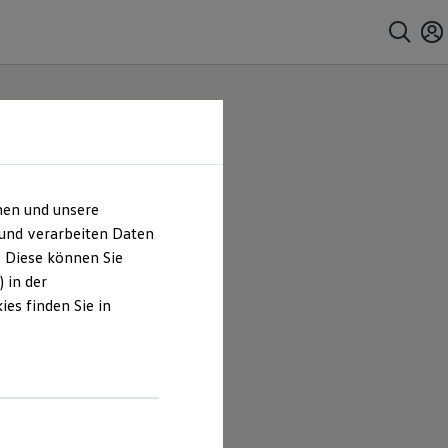
hen und unsere
 Co.
 und verarbeiten Daten
. Diese können Sie
ches
 in der
es finden Sie in
h Thomas
 Inhalten
führt sind.