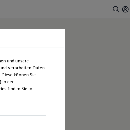
hen und unsere
 und verarbeiten Daten
. Diese können Sie
 in der
es finden Sie in