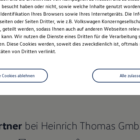
 besucht haben oder nicht, sowie welche Inhalte genutzt worden s
 Identifikation Ihres Browsers sowie Ihres Internetgeräts. Die 
iten oder Seiten Dritter, wie z.B. Volkswagen Konzerngesellsch
 geteilt werden, sodass Ihnen auch auf anderen Webseiten rel
Ihre
nächsten Schritt
kann. Wir nutzen die Dienste eines Dritten für die Verarbeitung 
. Diese Cookies werden, soweit dies zweckdienlich ist, oftmals
täten von Dritten verlinkt.
rzeugangebot
e Cookies ablehnen
Alle zulass
Servicetermin buchen
rdern
rtner
bei Heinrich Thomas Gmb