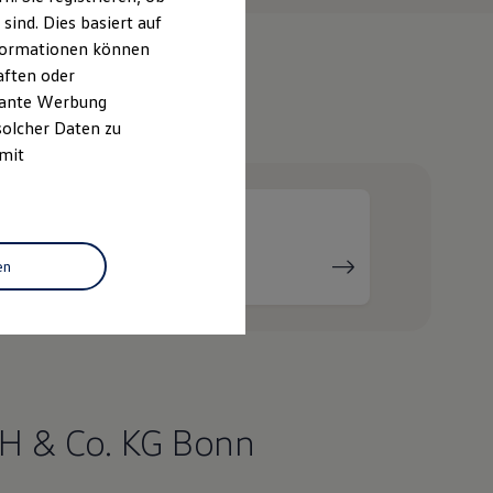
ind. Dies basiert auf
Informationen können
aften oder
evante Werbung
e
solcher Daten zu
 mit
Serviceanfrage
en
stellen
H & Co. KG Bonn