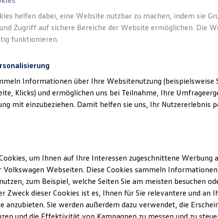
okies
kies helfen dabei, eine Website nutzbar zu machen, indem sie G
und Zugriff auf sichere Bereiche der Website ermöglichen. Die W
tig funktionieren.
rsonalisierung
mmeln Informationen über Ihre Websitenutzung (beispielsweise S
eite, Klicks) und ermöglichen uns bei Teilnahme, Ihre Umfrageerge
g mit einzubeziehen. Damit helfen sie uns, Ihr Nutzererlebnis pe
Starte deine Karriere bei:
Auto
Thomas
Cookies, um Ihnen auf Ihre Interessen zugeschnittene Werbung a
r Volkswagen Webseiten. Diese Cookies sammeln Informationen 
utzen, zum Beispiel, welche Seiten Sie am meisten besuchen oder
Details ansehen
r Zweck dieser Cookies ist es, Ihnen für Sie relevantere und an I
e anzubieten. Sie werden außerdem dazu verwendet, die Erschein
zen und die Effektivität von Kampagnen zu messen und zu steuern