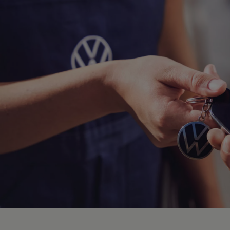
Hybridautos
Marke und Erlebnis
Volkswagen R und R Experience
R-Modelle
R Experience
Driving Experience
Volkswagen entdecken
Werkbesichtigung
Factory visit
Lifestyle Shop
T-Roc Kollektion
Golf Kollektion
ID. Kollektion
Volkswagen Kollektion
R-Kollektion
GTI Kollektion
Fußball Drop
we drive football
#wedriveproud
Besitzer und Service
myVolkswagen
Software Updates
Service und Ersatzteile
Inspektion und HU/AU
Reparaturen und Checks