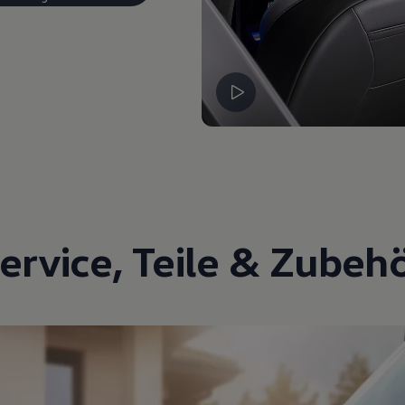
ervice
,
Teile
&
Zubeh