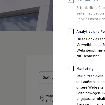
Erforderliche Co
Reifenpakete
Leasing
Erforderliche Coo
Leasing-Angebote
Seitennavigation 
Gebrauchtwagen Leasing
Cookies nicht rich
Junge Gebrauchtwagen-Leasing
Elektroauto Leasing
Kleinwagen-Leasing
Analytics und Pe
Leasing ohne Anzahlung
Finanzierung
Diese Cookies sa
Autokredit mit Schlussrate
Versicherungen und Garantien
Verweildauer je S
Kfz-Versicherung
Websiteoptimierun
Restschuldversicherungen
zuzuschneiden.
Garantien
Wartungsverträge
Geschäftskunden
Marketing
Professional Class bei Volkswagen
Großkunden
Wir nutzen diese 
Behörden
und außerhalb de
Direktkunden
Sonderfahrzeuge
unsere Webseite n
Anpfiff zum Gewinn
Seite bewegen. De
Elektromobilität
Augsburger Straße 21, 86424
angepasste Inhalt
Elektroautos
Dinkelscherben
ID. Tutorials
Anzeige zu begren