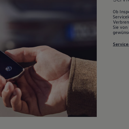
Ob Insp
Servicel
Verbrenn
Sie von 
gewüns
Service