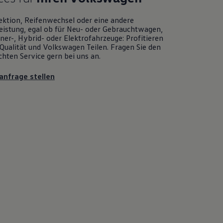
ektion, Reifenwechsel oder eine andere
eistung, egal ob für Neu- oder
Gebrauchtwagen
,
er-, Hybrid- oder Elektrofahrzeuge: Profitieren
Qualität und
Volkswagen
Teilen. Fragen Sie den
chten
Service
gern bei uns an.
anfrage stellen