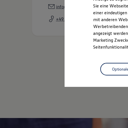
Elektrofahrzeugkonzepte
Sie eine Webseite
info@autohoess.com
ID. EVERY1
einer eindeutigen
Reichweite
Reichweite der ID. Modelle
+49 8292 1001
mit anderen Webse
Reichweite im Winter
Werbetreibenden,
Rekuperation
angezeigt werden 
Laden
Laden unterwegs
Marketing Zwecken
Laden Zuhause
Seitenfunktionali
Ladestationen finden
Ladezeitensimulator
Batterie
Sicherheit
Optional
Garantie und Lebensdauer
Nachhaltigkeit
Technologie
Gebrauch
Kosten und Kauf
Verbrauchskosten
Kaufoptionen
E-Auto-Förderung
Software und Konnektivität
Die ID. Software 6
ID. Software Versionen und Updates
Digitale Extras
Schnittstellen zu Ihrem ID.