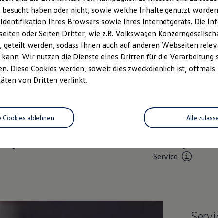
Die Werkstatt und das Ersatzteillager arbeiten
 besucht haben oder nicht, sowie welche Inhalte genutzt worden s
von 7:30 bis 12:00 und von
...
 Identifikation Ihres Browsers sowie Ihres Internetgeräts. Die 
Mehr anzeigen
iten oder Seiten Dritter, wie z.B. Volkswagen Konzerngesellsch
 geteilt werden, sodass Ihnen auch auf anderen Webseiten rel
kann. Wir nutzen die Dienste eines Dritten für die Verarbeitung 
. Diese Cookies werden, soweit dies zweckdienlich ist, oftmals
täten von Dritten verlinkt.
Unsere Leistungen
im Überblic
e Cookies ablehnen
Alle zulass
twagen
Service
Volkswagen Econ
Service
Servi