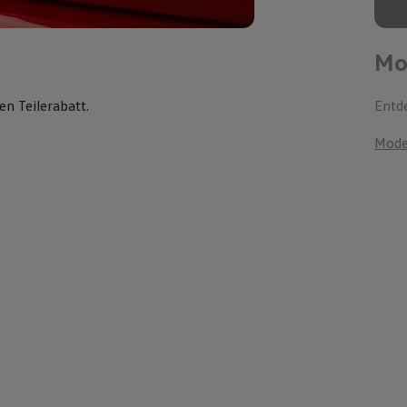
Mo
en Teilerabatt
.
Entde
Mode