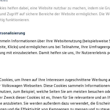
okies
kies helfen dabei, eine Website nutzbar zu machen, indem sie G
Verantwort
und Zugriff auf sichere Bereiche der Website ermöglichen. Die W
(
Impressu
tig funktionieren.
rsonalisierung
mmeln Informationen über Ihre Websitenutzung (beispielsweise S
eite, Klicks) und ermöglichen uns bei Teilnahme, Ihre Umfrageerge
g mit einzubeziehen. Damit helfen sie uns, Ihr Nutzererlebnis pe
Cookies, um Ihnen auf Ihre Interessen zugeschnittene Werbung a
Unsere Abteilungen
Montag
-
Freitag
07:00
-
12:00
Uhr
r Volkswagen Webseiten. Diese Cookies sammeln Informationen 
13:00
-
18:00
Uhr
utzen, zum Beispiel, welche Seiten Sie am meisten besuchen oder
Samstag
Geschlossen
r Zweck dieser Cookies ist es, Ihnen für Sie relevantere und an I
Sonntag
Geschlossen
e anzubieten. Sie werden außerdem dazu verwendet, die Erschein
zen und die Effektivität von Kampagnen zu messen und zu steuern