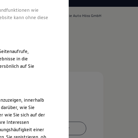
rundfunktionen wie
lich für die Inhalte auf dieser Seite ist die Auto Höss GmbH
ebsite kann ohne diese
m & Rechtliches
)
eitenaufrufe,
bnisse in die
rsönlich auf Sie
nzuzeigen, innerhalb
darüber, wie Sie
 wie Sie sich auf der
hre Interessen
Ansprechpartner
ungshäufigkeit einer
. Sie registrieren, ob