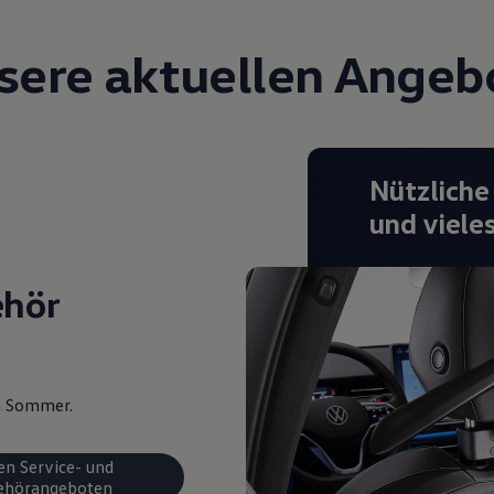
sere aktuellen Angeb
Nützliche
und viele
ehör
en Sommer.
en Service- und
ehörangeboten