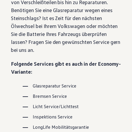
von Verschleißteilen bis hin zu Reparaturen.
Magazin
Benötigen Sie eine Glasreparatur wegen eines
Lifestyle
Transport
Steinschlags? Ist es Zeit für den nächsten
Familie
Ölwechsel bei Ihrem
Volkswagen
oder möchten
Elektromobilität
Volkswagen R
Sie die Batterie Ihres Fahrzeugs überprüfen
Pannen- und Unfallhilfe
lassen? Fragen Sie den gewünschten
Service
gern
Volkswagen Kundenbetreuung
bei uns an.
Folgende Services gibt es auch in der Economy-
Variante:
Glasreparatur
Service
Bremsen
Service
Licht
Service
/Lichttest
Inspektions
Service
LongLife
Mobilitätsgarantie