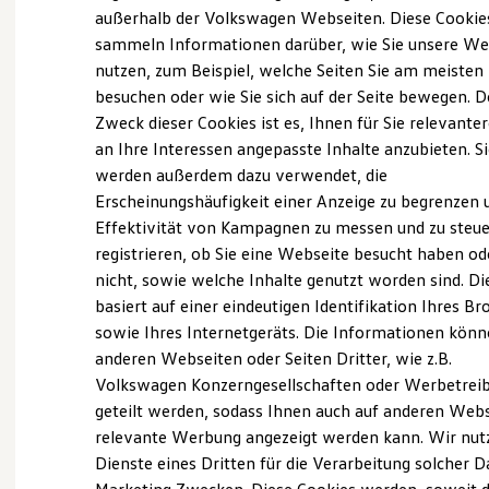
Elektrofahrzeugkonzepte
außerhalb der Volkswagen Webseiten. Diese Cookie
(
Impressum & Rechtliches
)
ID. EVERY1
sammeln Informationen darüber, wie Sie unsere We
Reichweite
nutzen, zum Beispiel, welche Seiten Sie am meisten
Reichweite der ID. Modelle
Was ist der Economy Service
Reichweite im Winter
besuchen oder wie Sie sich auf der Seite bewegen. D
und wer kann ihn nutzen?
Rekuperation
Zweck dieser Cookies ist es, Ihnen für Sie relevante
Laden
an Ihre Interessen angepasste Inhalte anzubieten. S
Laden unterwegs
Laden Zuhause
Ältere Volkswagen haben einen anderen
werden außerdem dazu verwendet, die
Ladestationen finden
Servicebedarf als neue Fahrzeuge. Der Economy
Erscheinungshäufigkeit einer Anzeige zu begrenzen 
Ladezeitensimulator
Service ist speziell für Volkswagen Modelle
Effektivität von Kampagnen zu messen und zu steue
Batterie
Sicherheit
entwickelt worden, die älter als vier Jahre sind. Er
registrieren, ob Sie eine Webseite besucht haben od
Garantie und Lebensdauer
bietet Ihnen ein vielfältiges Leistungsspektrum mit
nicht, sowie welche Inhalte genutzt worden sind. Di
Nachhaltigkeit
zeitwertgerechtem Service und hoher
basiert auf einer eindeutigen Identifikation Ihres B
Technologie
Kosten und Kauf
Ersatzteilqualität. Die Leistungen sind durch
sowie Ihres Internetgeräts. Die Informationen kön
Verbrauchskosten
Fachwissen, Volkswagen Teile und langjährige
anderen Webseiten oder Seiten Dritter, wie z.B.
Kaufoptionen
Erfahrung genau auf Ihr Fahrzeug abgestimmt und
Volkswagen Konzerngesellschaften oder Werbetrei
E-Auto-Förderung
Software und Konnektivität
decken nahezu alle Services ab. Die Preise sind
geteilt werden, sodass Ihnen auch auf anderen Web
Die ID. Software 6
speziell auf das Alter Ihres Fahrzeugs ausgelegt. Bei
relevante Werbung angezeigt werden kann. Wir nut
ID. Software Versionen und Updates
der Durchführung der im Serviceplan
Dienste eines Dritten für die Verarbeitung solcher D
Digitale Extras
Schnittstellen zu Ihrem ID.
vorgeschriebenen Leistungen wird auch die LongLife