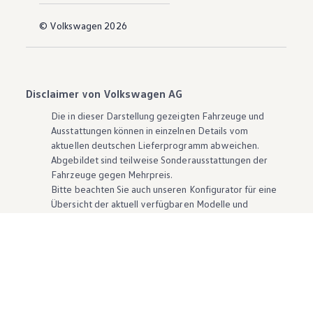
© Volkswagen 2026
Disclaimer von Volkswagen AG
Die in dieser Darstellung gezeigten Fahrzeuge und
Ausstattungen können in einzelnen Details vom
aktuellen deutschen Lieferprogramm abweichen.
Abgebildet sind teilweise Sonderausstattungen der
Fahrzeuge gegen Mehrpreis.
Bitte beachten Sie auch unseren Konfigurator für eine
Übersicht der aktuell verfügbaren Modelle und
Ausstattungen.
Die angegebenen Verbrauchs- und Emissionswerte
beziehen sich nicht auf ein einzelnes Fahrzeug und sind
nicht Bestandteil des Angebots, sondern dienen allein
Vergleichszwecken zwischen den verschiedenen
Fahrzeugtypen. Zusatzausstattungen und
Zubehör