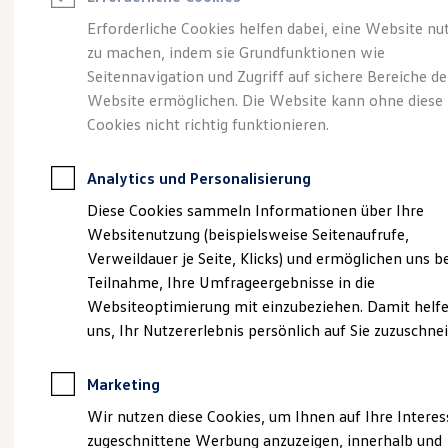
Reifenpakete
Leasing
Erforderliche Cookies helfen dabei, eine Website nu
Leasing-Angebote
zu machen, indem sie Grundfunktionen wie
Volkswagen Economy
Gebrauchtwagen Leasing
Seitennavigation und Zugriff auf sichere Bereiche de
Junge Gebrauchtwagen-Leasing
Elektroauto Leasing
Website ermöglichen. Die Website kann ohne diese
Service
Rabattaktion
Kleinwagen-Leasing
Cookies nicht richtig funktionieren.
Leasing ohne Anzahlung
Finanzierung
Autokredit mit Schlussrate
Analytics und Personalisierung
Versicherungen und Garantien
Kfz-Versicherung
Diese Cookies sammeln Informationen über Ihre
Restschuldversicherungen
Websitenutzung (beispielsweise Seitenaufrufe,
Garantien
Verweildauer je Seite, Klicks) und ermöglichen uns b
Wartungsverträge
Geschäftskunden
Teilnahme, Ihre Umfrageergebnisse in die
Professional Class bei Volkswagen
Websiteoptimierung mit einzubeziehen. Damit helfe
Großkunden
uns, Ihr Nutzererlebnis persönlich auf Sie zuzuschne
Behörden
Direktkunden
Sonderfahrzeuge
Marketing
Anpfiff zum Gewinn
Elektromobilität
Wir nutzen diese Cookies, um Ihnen auf Ihre Intere
Elektroautos
zugeschnittene Werbung anzuzeigen, innerhalb und
ID. Tutorials