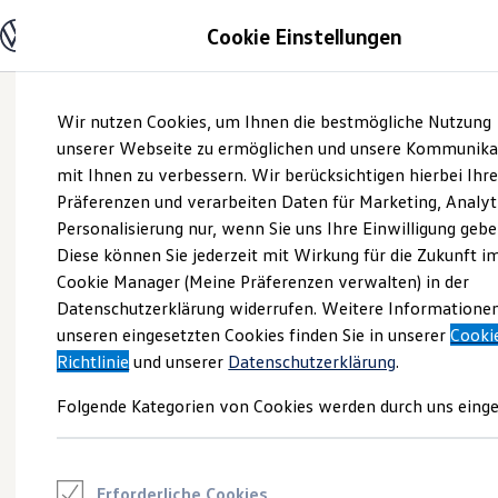
Modelle und Konfigurator
Cookie Einstellungen
Konfigurator
Modelle vergleichen
Konfiguration laden
Zum
Zum
Autosuche
Wir nutzen Cookies, um Ihnen die bestmögliche Nutzung
Hauptinhalt
Footer
Elektroautos
springen
springen
unserer Webseite zu ermöglichen und unsere Kommunika
ENERGY Sondermodelle
Nutzfahrzeuge
mit Ihnen zu verbessern. Wir berücksichtigen hierbei Ihr
SUV und CUV
Präferenzen und verarbeiten Daten für Marketing, Analyt
Familienautos
Personalisierung nur, wenn Sie uns Ihre Einwilligung gebe
Kombis
Kompaktwagen
Diese können Sie jederzeit mit Wirkung für die Zukunft i
Sportwagen
Cookie Manager (Meine Präferenzen verwalten) in der
Schnell verfügbare Fahrzeuge
Angebote und Produkte
Datenschutzerklärung widerrufen. Weitere Informatione
Aktuelle Angebote
unseren eingesetzten Cookies finden Sie in unserer
Cooki
E-Auto-Förderung
Richtlinie
und unserer
Datenschutzerklärung
.
Volkswagen Marktplatz
Die ENERGY Sondermodelle
Folgende Kategorien von Cookies werden durch uns einge
Junge Gebrauchtwagen und Gebrauchtwagen
Volkswagen Zertifizierte Gebrauchtwagen
Elektromobilität bei Gebrauchtwagen
Zubehör- und Serviceangebote
Saisonangebote
Erforderliche Cookies