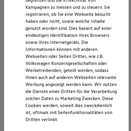
begrenzen und die Effektivität von
Hybridautos
Kampagnen zu messen und zu steuern. Sie
Marke und Erlebnis
registrieren, ob Sie eine Webseite besucht
Volkswagen R und R Experience
Datenschutzerklärung
R-Modelle
haben oder nicht, sowie welche Inhalte
R Experience
genutzt worden sind. Dies basiert auf einer
Driving Experience
A. Verantwortlicher
eindeutigen Identifikation Ihres Browsers
Volkswagen entdecken
Werkbesichtigung
sowie Ihres Internetgeräts. Die
Factory visit
Wir freuen uns, dass Sie unsere Webseite der Auto
Informationen können mit anderen
Lifestyle Shop
König GmbH & Co.KG, Rudolf-Diesel-Str. 2, 89407
Webseiten oder Seiten Dritter, wie z.B.
T-Roc Kollektion
Golf Kollektion
Dillingen a.d.Donau,
infodlg@autokoenig.de
besuchen.
Volkswagen Konzerngesellschaften oder
ID. Kollektion
Im Folgenden informieren wir Sie über die
Werbetreibenden, geteilt werden, sodass
Volkswagen Kollektion
Verarbeitung Ihrer personenbezogenen Daten durch
Ihnen auch auf anderen Webseiten relevante
R-Kollektion
GTI Kollektion
uns im Zusammenhang mit Ihrem Besuch unserer
Werbung angezeigt werden kann. Wir nutzen
Fußball Drop
Webseite.
die Dienste eines Dritten für die Verarbeitung
we drive football
solcher Daten zu Marketing Zwecken. Diese
#wedriveproud
B. Verarbeitung Ihrer personenbezogenen Daten
Besitzer und Service
Cookies werden, soweit dies zweckdienlich
myVolkswagen
ist, oftmals mit Seitenfunktionalitäten von
Software Updates
Unsere Webseite bietet Ihnen verschiedene
Dritten verlinkt.
Service und Ersatzteile
Angebote, die wir Ihnen in Bezug auf dabei durch uns
Inspektion und HU/AU
verarbeitete personenbezogene Daten im Folgenden
Reparaturen und Checks