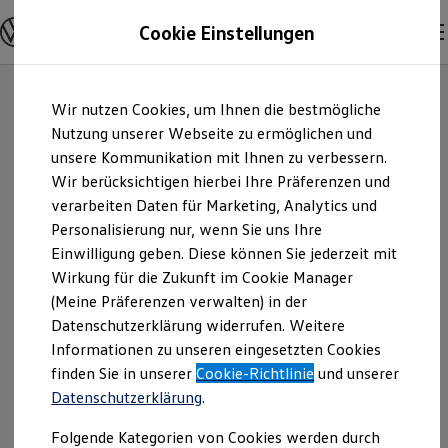
Modelle und Konfigurator
Cookie Einstellungen
Konfigurator
Modelle vergleichen
Konfiguration laden
Zum
Zum
Autosuche
Wir nutzen Cookies, um Ihnen die bestmögliche
Hauptinhalt
Footer
Elektroautos
springen
springen
Nutzung unserer Webseite zu ermöglichen und
ENERGY Sondermodelle
Nutzfahrzeuge
unsere Kommunikation mit Ihnen zu verbessern.
Auto König GmbH &
SUV und CUV
Wir berücksichtigen hierbei Ihre Präferenzen und
Familienautos
verarbeiten Daten für Marketing, Analytics und
Kombis
Co. KG | Impressum
Kompaktwagen
Personalisierung nur, wenn Sie uns Ihre
Sportwagen
Einwilligung geben. Diese können Sie jederzeit mit
& Rechtliches
Schnell verfügbare Fahrzeuge
Angebote und Produkte
Wirkung für die Zukunft im Cookie Manager
Aktuelle Angebote
(Meine Präferenzen verwalten) in der
E-Auto-Förderung
Hier finden Sie Informationen über uns
Datenschutzerklärung widerrufen. Weitere
Volkswagen Marktplatz
Informationen zu unseren eingesetzten Cookies
Die ENERGY Sondermodelle
(Auto König GmbH & Co. KG) als
Junge Gebrauchtwagen und Gebrauchtwagen
finden Sie in unserer
Cookie-Richtlinie
und unserer
verantwortlichen Anbieter von Inhalten
Volkswagen Zertifizierte Gebrauchtwagen
Datenschutzerklärung
.
und Angeboten, die auf dieser Website
Elektromobilität bei Gebrauchtwagen
Zubehör- und Serviceangebote
speziell aufgeführt sind.
Folgende Kategorien von Cookies werden durch
Saisonangebote