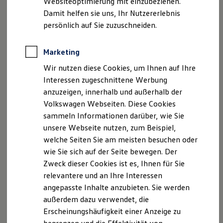
Websiteoptimierung mit einzubeziehen.
Elektrofahrzeugkonzepte
Damit helfen sie uns, Ihr Nutzererlebnis
ID. EVERY1
Telefax: (09071) 5892-90
Reichweite
persönlich auf Sie zuzuschneiden.
Reichweite der ID. Modelle
E-Mail:
infodlg@autokoenig.de
Reichweite im Winter
Rekuperation
Marketing
Ust.-ID-Nr.: DE130885673
Laden
Wir nutzen diese Cookies, um Ihnen auf Ihre
Laden unterwegs
Laden Zuhause
Interessen zugeschnittene Werbung
Steuer-Nr.: 9152/151/50302
Ladestationen finden
anzuzeigen, innerhalb und außerhalb der
Ladezeitensimulator
Kommanditgesellschaft: Sitz Nördlingen
Volkswagen Webseiten. Diese Cookies
Batterie
Sicherheit
Registergericht Augsburg HRA 1626
sammeln Informationen darüber, wie Sie
Garantie und Lebensdauer
unsere Webseite nutzen, zum Beispiel,
Nachhaltigkeit
Pers. Haft. Gesellschafterin: König Beteiligungs GmbH
welche Seiten Sie am meisten besuchen oder
Technologie
Sitz Nördlingen Registergericht Augsburg HRB 490
Kosten und Kauf
wie Sie sich auf der Seite bewegen. Der
Verbrauchskosten
Zweck dieser Cookies ist es, Ihnen für Sie
Kaufoptionen
Streitschlichtung
relevantere und an Ihre Interessen
E-Auto-Förderung
Software und Konnektivität
angepasste Inhalte anzubieten. Sie werden
Wir sind nicht bereit oder verpflichtet, an
Die ID. Software 6
außerdem dazu verwendet, die
ID. Software Versionen und Updates
Streitbeilegungsverfahren vor einer
Erscheinungshäufigkeit einer Anzeige zu
Digitale Extras
Verbraucherschlichtungsstelle teilzunehmen.
Schnittstellen zu Ihrem ID.