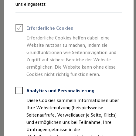
Reifenpakete
uns eingesetzt:
Leasing
Leasing-Angebote
Gebrauchtwagen Leasing
Junge Gebrauchtwagen-Leasing
Impressum
Erforderliche Cookies
Elektroauto Leasing
Kleinwagen-Leasing
Erforderliche Cookies helfen dabei, eine
Datenschutzerklärung
Leasing ohne Anzahlung
Website nutzbar zu machen, indem sie
Finanzierung
Autokredit mit Schlussrate
Grundfunktionen wie Seitennavigation und
Versicherungen und Garantien
Zugriff auf sichere Bereiche der Website
Impressum
Kfz-Versicherung
ermöglichen. Die Website kann ohne diese
Restschuldversicherungen
Garantien
Cookies nicht richtig funktionieren.
Auto König GmbH & Co. KG
Wartungsverträge
Geschäftskunden
Professional Class bei Volkswagen
Analytics und Personalisierung
Rudolf-Diesel-Straße 2
Großkunden
Diese Cookies sammeln Informationen über
Behörden
89407 Dillingen an der Donau
Direktkunden
Ihre Websitenutzung (beispielsweise
Sonderfahrzeuge
Seitenaufrufe, Verweildauer je Seite, Klicks)
Anpfiff zum Gewinn
Geschäftsführer: Thomas Schröter
und ermöglichen uns bei Teilnahme, Ihre
Elektromobilität
Elektroautos
Umfrageergebnisse in die
Telefon: (09071) 5892-0
ID. Tutorials