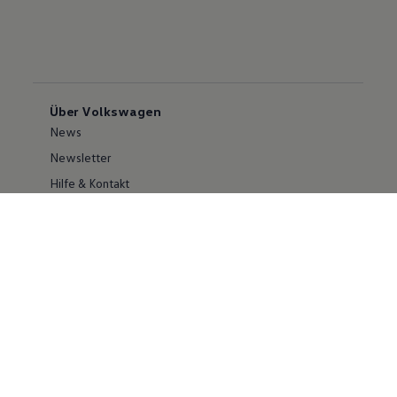
Über Volkswagen
News
Newsletter
Hilfe & Kontakt
Karriere
Händlersuche
Geschäftskunden
Information zur Barrierefreiheit
Ersthelfer/ first responder
Konzern
Volkswagen Konzern
Investor Relations